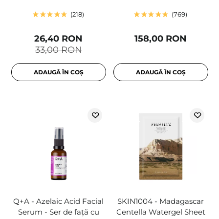
218
769
26,40 RON
158,00 RON
33,00 RON
ADAUGĂ ÎN COȘ
ADAUGĂ ÎN COȘ
Q+A - Azelaic Acid Facial
SKIN1004 - Madagascar
Serum - Ser de față cu
Centella Watergel Sheet