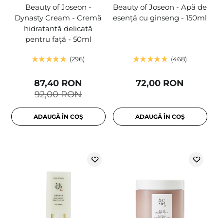
Beauty of Joseon -
Beauty of Joseon - Apă de
Dynasty Cream - Cremă
esență cu ginseng - 150ml
hidratantă delicată
pentru față - 50ml
296
468
87,40 RON
72,00 RON
92,00 RON
ADAUGĂ ÎN COȘ
ADAUGĂ ÎN COȘ