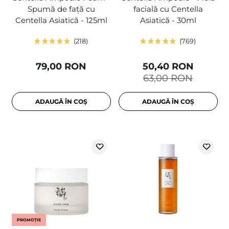
Spumă de față cu
facială cu Centella
Centella Asiatică - 125ml
Asiatică - 30ml
218
769
79,00 RON
50,40 RON
63,00 RON
ADAUGĂ ÎN COȘ
ADAUGĂ ÎN COȘ
PROMOȚIE