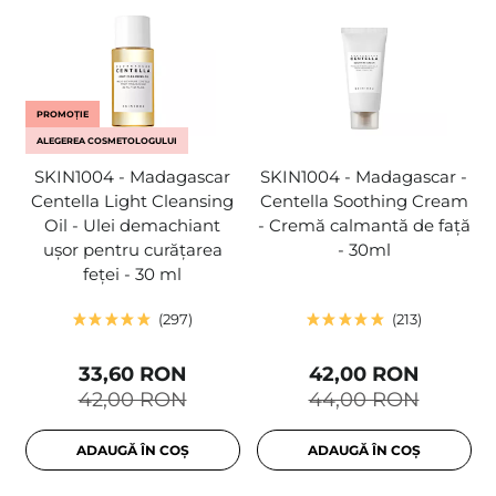
PROMOȚIE
ALEGEREA COSMETOLOGULUI
SKIN1004 - Madagascar
SKIN1004 - Madagascar -
Centella Light Cleansing
Centella Soothing Cream
Oil - Ulei demachiant
- Cremă calmantă de față
ușor pentru curățarea
- 30ml
feței - 30 ml
297
213
33,60 RON
42,00 RON
42,00 RON
44,00 RON
ADAUGĂ ÎN COȘ
ADAUGĂ ÎN COȘ