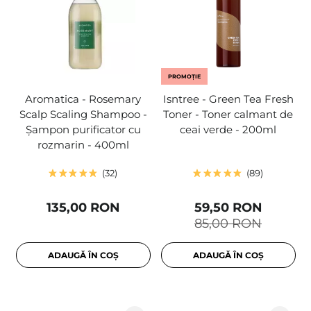
PROMOȚIE
Aromatica - Rosemary
Isntree - Green Tea Fresh
Scalp Scaling Shampoo -
Toner - Toner calmant de
Șampon purificator cu
ceai verde - 200ml
rozmarin - 400ml
32
89
135,00 RON
59,50 RON
85,00 RON
ADAUGĂ ÎN COȘ
ADAUGĂ ÎN COȘ