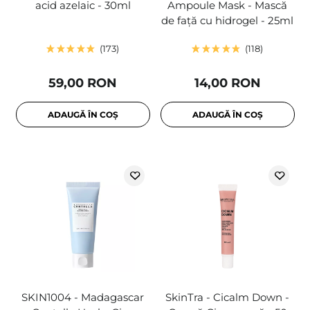
acid azelaic - 30ml
Ampoule Mask - Mască
de față cu hidrogel - 25ml
173
118
59,00 RON
14,00 RON
ADAUGĂ ÎN COȘ
ADAUGĂ ÎN COȘ
SKIN1004 - Madagascar
SkinTra - Cicalm Down -