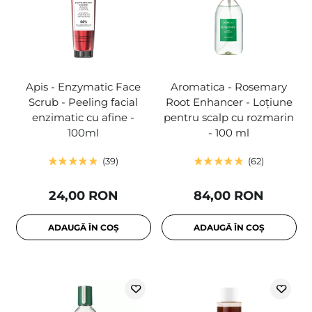
Apis - Enzymatic Face
Aromatica - Rosemary
Scrub - Peeling facial
Root Enhancer - Loțiune
enzimatic cu afine -
pentru scalp cu rozmarin
100ml
- 100 ml
39
62
24,00 RON
84,00 RON
ADAUGĂ ÎN COȘ
ADAUGĂ ÎN COȘ