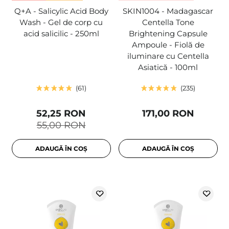
Q+A - Salicylic Acid Body
SKIN1004 - Madagascar
Wash - Gel de corp cu
Centella Tone
acid salicilic - 250ml
Brightening Capsule
Ampoule - Fiolă de
iluminare cu Centella
Asiatică - 100ml
61
235
52,25 RON
171,00 RON
55,00 RON
ADAUGĂ ÎN COȘ
ADAUGĂ ÎN COȘ