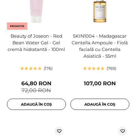
PROMOȚIE
Beauty of Joseon - Red
SKIN1004 - Madagascar
Bean Water Gel - Gel
Centella Ampoule - Fiolă
cremă hidratantă - 100ml
facială cu Centella
Asiatică - 55ml
176
769
64,80 RON
107,00 RON
72,00 RON
ADAUGĂ ÎN COȘ
ADAUGĂ ÎN COȘ