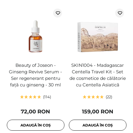
Beauty of Joseon -
SKIN1004 - Madagascar
Ginseng Revive Serum -
Centella Travel Kit - Set
Ser regenerant pentru
de cosmetice de călătorie
față cu ginseng - 30 ml
cu Centella Asiatică
114
22
72,00 RON
159,00 RON
ADAUGĂ ÎN COȘ
ADAUGĂ ÎN COȘ