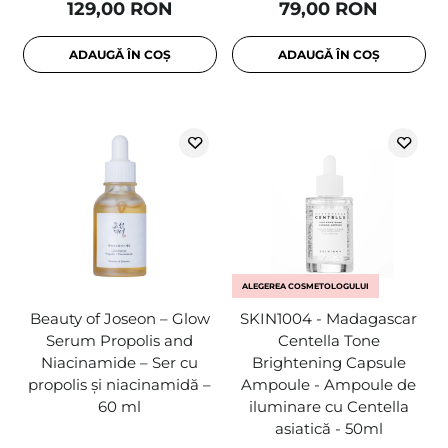
129,00 RON
79,00 RON
ADAUGĂ ÎN COȘ
ADAUGĂ ÎN COȘ
ALEGEREA COSMETOLOGULUI
Beauty of Joseon – Glow
SKIN1004 - Madagascar
Serum Propolis and
Centella Tone
Niacinamide – Ser cu
Brightening Capsule
propolis și niacinamidă –
Ampoule - Ampoule de
60 ml
iluminare cu Centella
asiatică - 50ml