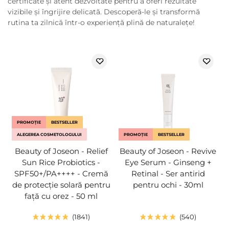
certificate și atent dezvoltate pentru a oferi rezultate
vizibile și îngrijire delicată. Descoperă-le și transformă
rutina ta zilnică într-o experiență plină de naturalețe!
PROMOȚIE
BESTSELLER
ALEGEREA COSMETOLOGULUI
PROMOȚIE
BESTSELLER
Beauty of Joseon - Relief
Beauty of Joseon - Revive
Sun Rice Probiotics -
Eye Serum - Ginseng +
SPF50+/PA++++ - Cremă
Retinal - Ser antirid
de protecție solară pentru
pentru ochi - 30ml
față cu orez - 50 ml
1841
540