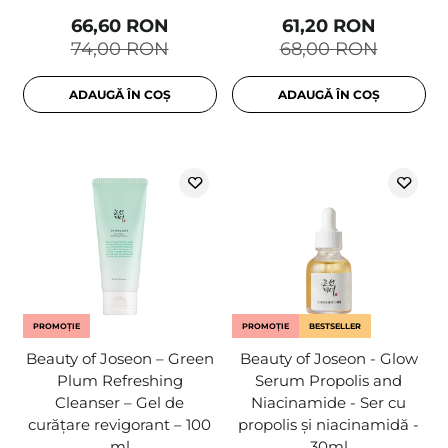
66,60 RON
61,20 RON
74,00 RON
68,00 RON
ADAUGĂ ÎN COȘ
ADAUGĂ ÎN COȘ
PROMOȚIE
PROMOȚIE
BESTSELLER
Beauty of Joseon – Green
Beauty of Joseon - Glow
Plum Refreshing
Serum Propolis and
Cleanser – Gel de
Niacinamide - Ser cu
curățare revigorant – 100
propolis și niacinamidă -
ml
30ml