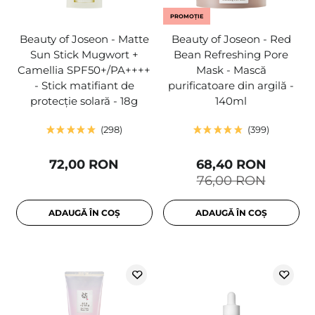
PROMOȚIE
Beauty of Joseon - Matte
Beauty of Joseon - Red
Sun Stick Mugwort +
Bean Refreshing Pore
Camellia SPF50+/PA++++
Mask - Mască
- Stick matifiant de
purificatoare din argilă -
protecție solară - 18g
140ml
298
399
72,00 RON
68,40 RON
76,00 RON
ADAUGĂ ÎN COȘ
ADAUGĂ ÎN COȘ