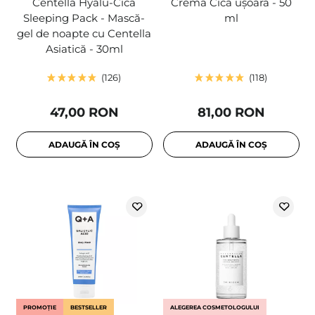
Centella Hyalu-Cica
Cremă Cica ușoară - 50
Sleeping Pack - Mască-
ml
gel de noapte cu Centella
Asiatică - 30ml
126
118
47,00 RON
81,00 RON
ADAUGĂ ÎN COȘ
ADAUGĂ ÎN COȘ
PROMOȚIE
BESTSELLER
ALEGEREA COSMETOLOGULUI