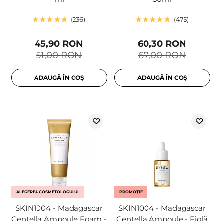
236
475
45,90 RON
60,30 RON
51,00 RON
67,00 RON
ADAUGĂ ÎN COȘ
ADAUGĂ ÎN COȘ
ALEGEREA COSMETOLOGULUI
PROMOȚIE
SKIN1004 - Madagascar
SKIN1004 - Madagascar
Centella Ampoule Foam -
Centella Ampoule - Fiolă