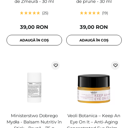
de Zmeură - 30 ml
de prune - 30 ml
25
19
39,00 RON
39,00 RON
ADAUGĂ ÎN COȘ
ADAUGĂ ÎN COȘ
Ministerstwo Dobrego
Veoli Botanica – Keep An
Mydła - Balsam Nutritiv în
Eye On It – Anti-Aging