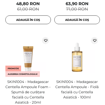
48,80 RON
63,90 RON
61,00 RON
71,00 RON
ADAUGĂ ÎN COȘ
ADAUGĂ ÎN COȘ
PROMOȚIE
ALEGEREA COSMETOLOGULUI
SKIN1004 - Madagascar
SKIN1004 - Madagascar
Centella Ampoule Foam -
Centella Ampoule - Fiolă
Spumă de curățare
facială cu Centella
facială cu Centella
Asiatică - 100ml
Asiatică - 20ml