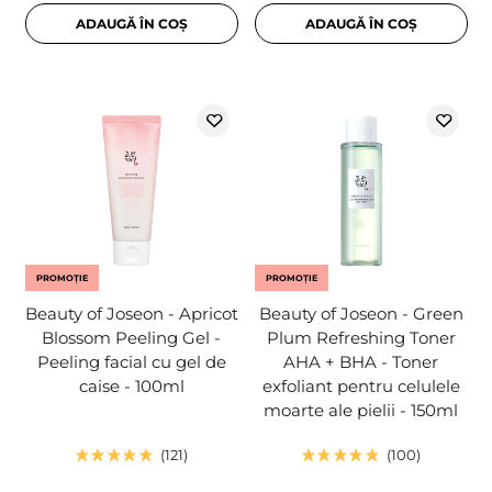
ADAUGĂ ÎN COȘ
ADAUGĂ ÎN COȘ
PROMOȚIE
PROMOȚIE
Beauty of Joseon - Apricot
Beauty of Joseon - Green
Blossom Peeling Gel -
Plum Refreshing Toner
Peeling facial cu gel de
AHA + BHA - Toner
caise - 100ml
exfoliant pentru celulele
moarte ale pielii - 150ml
121
100