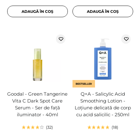
ADAUGĂ ÎN COȘ
ADAUGĂ ÎN COȘ
BESTSELLER
Goodal - Green Tangerine
Q+A - Salicylic Acid
Vita C Dark Spot Care
Smoothing Lotion -
Serum - Ser de față
Loțiune delicată de corp
iluminator - 40ml
cu acid salicilic - 250ml
32
18