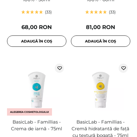
33
33
68,00 RON
81,00 RON
ADAUGĂ ÎN COȘ
ADAUGĂ ÎN COȘ
ALEGEREA COSMETOLOGULUI
BasicLab - Famillias -
BasicLab - Famillias -
Crema de iarnă - 75ml
Cremă hidratantă de față
cu textură bogată - 75ml