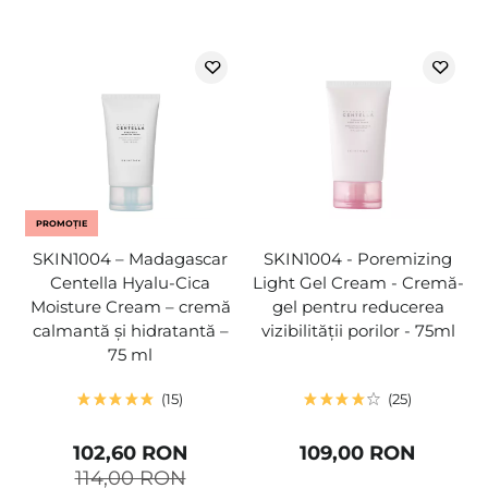
PROMOȚIE
SKIN1004 – Madagascar
SKIN1004 - Poremizing
Centella Hyalu-Cica
Light Gel Cream - Cremă-
Moisture Cream – cremă
gel pentru reducerea
calmantă și hidratantă –
vizibilității porilor - 75ml
75 ml
15
25
102,60 RON
109,00 RON
114,00 RON