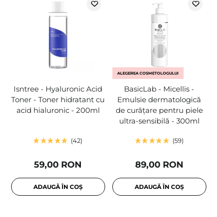
ALEGEREA COSMETOLOGULUI
Isntree - Hyaluronic Acid
BasicLab - Micellis -
Toner - Toner hidratant cu
Emulsie dermatologică
acid hialuronic - 200ml
de curățare pentru piele
ultra-sensibilă - 300ml
42
59
59,00 RON
89,00 RON
ADAUGĂ ÎN COȘ
ADAUGĂ ÎN COȘ