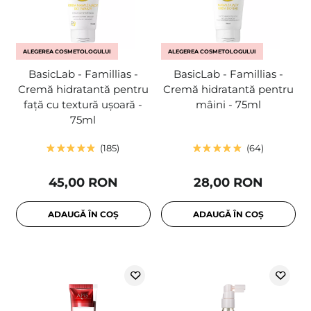
ALEGEREA COSMETOLOGULUI
ALEGEREA COSMETOLOGULUI
BasicLab - Famillias -
BasicLab - Famillias -
Cremă hidratantă pentru
Cremă hidratantă pentru
față cu textură ușoară -
mâini - 75ml
75ml
185
64
45,00 RON
28,00 RON
ADAUGĂ ÎN COȘ
ADAUGĂ ÎN COȘ