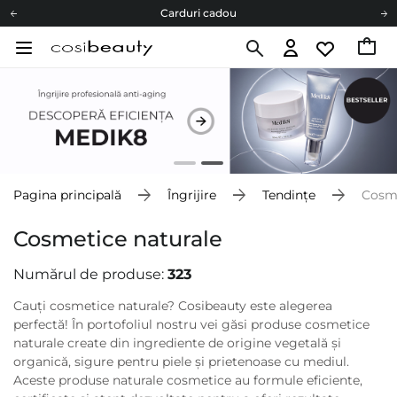
Carduri cadou
Livrare mai ieftină pentru comenzile de la 150 RON!
Fii eco cu noi
Carduri cadou
Livrare mai ieftină pentru comenzile de la 150 RON!
Fii eco cu noi
Pagina principală
Îngrijire
Tendințe
Cosme
Cosmetice naturale
Numărul de produse:
323
Cauți cosmetice naturale? Cosibeauty este alegerea
perfectă! În portofoliul nostru vei găsi produse cosmetice
naturale create din ingrediente de origine vegetală și
organică, sigure pentru piele și prietenoase cu mediul.
Aceste produse naturale cosmetice au formule eficiente,