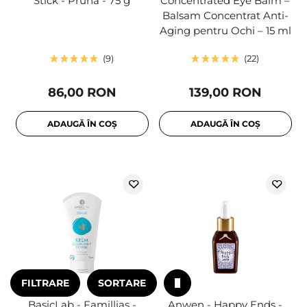
Stick - Prună - 75 g
Concentrated Eye Balm –
Balsam Concentrat Anti-
Aging pentru Ochi – 15 ml
9
22
86,00 RON
139,00 RON
ADAUGĂ ÎN COȘ
ADAUGĂ ÎN COȘ
FILTRARE
SORTARE
BasicLab - Famillias -
Anwen - Happy Ends -