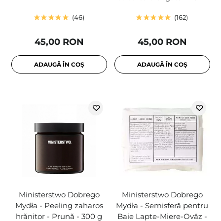
46
162
45,00 RON
45,00 RON
ADAUGĂ ÎN COȘ
ADAUGĂ ÎN COȘ
Ministerstwo Dobrego
Ministerstwo Dobrego
Mydła - Peeling zaharos
Mydła - Semisferă pentru
hrănitor - Prună - 300 g
Baie Lapte-Miere-Ovăz -