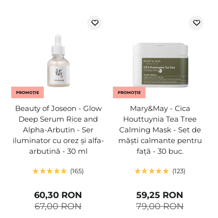
PROMOȚIE
PROMOȚIE
Beauty of Joseon - Glow
Mary&May - Cica
Deep Serum Rice and
Houttuynia Tea Tree
Alpha-Arbutin - Ser
Calming Mask - Set de
iluminator cu orez și alfa-
măști calmante pentru
arbutină - 30 ml
față - 30 buc.
165
123
60,30 RON
59,25 RON
67,00 RON
79,00 RON