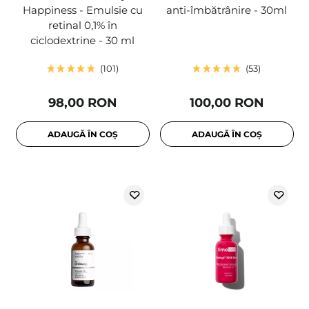
Happiness - Emulsie cu
anti-îmbătrânire - 30ml
retinal 0,1% în
ciclodextrine - 30 ml
101
53
98,00 RON
100,00 RON
ADAUGĂ ÎN COȘ
ADAUGĂ ÎN COȘ