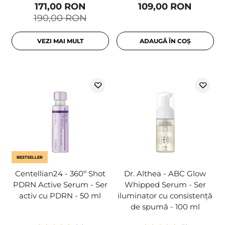
171,00 RON
109,00 RON
190,00 RON
VEZI MAI MULT
ADAUGĂ ÎN COȘ
BESTSELLER
Centellian24 - 360º Shot
Dr. Althea - ABC Glow
PDRN Active Serum - Ser
Whipped Serum - Ser
activ cu PDRN - 50 ml
iluminator cu consistență
de spumă - 100 ml