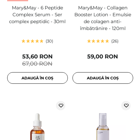
Mary&May - 6 Peptide
Mary&May - Collagen
Complex Serum - Ser
Booster Lotion - Emulsie
complex peptidic - 30ml
de colagen anti-
îmbătrânire - 120ml
30
26
53,60 RON
59,00 RON
67,00 RON
ADAUGĂ ÎN COȘ
ADAUGĂ ÎN COȘ