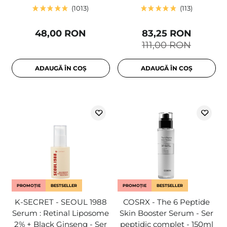
1013
113
48,00 RON
83,25 RON
111,00 RON
ADAUGĂ ÎN COȘ
ADAUGĂ ÎN COȘ
PROMOȚIE
BESTSELLER
PROMOȚIE
BESTSELLER
K-SECRET - SEOUL 1988
COSRX - The 6 Peptide
Serum : Retinal Liposome
Skin Booster Serum - Ser
2% + Black Ginseng - Ser
peptidic complet - 150ml