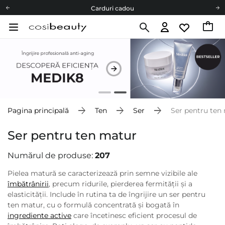
Carduri cadou
Livrare mai ieftină pentru comenzile de la 150 RON!
Fii eco cu noi
Carduri cadou
Livrare mai ieftină pentru comenzile de la 150 RON!
Fii eco cu noi
Pagina principală
Ten
Ser
Ser pentru ten
Ser pentru ten matur
Numărul de produse:
207
Pielea matură se caracterizează prin semne vizibile ale
îmbătrânirii
, precum ridurile, pierderea fermității și a
elasticității. Include în rutina ta de îngrijire un ser pentru
ten matur, cu o formulă concentrată și bogată în
ingrediente active
care încetinesc eficient procesul de