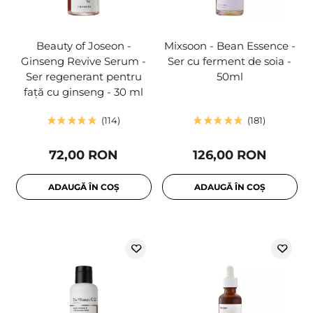
Beauty of Joseon -
Mixsoon - Bean Essence -
Ginseng Revive Serum -
Ser cu ferment de soia -
Ser regenerant pentru
50ml
față cu ginseng - 30 ml
114
181
72,00 RON
126,00 RON
ADAUGĂ ÎN COȘ
ADAUGĂ ÎN COȘ