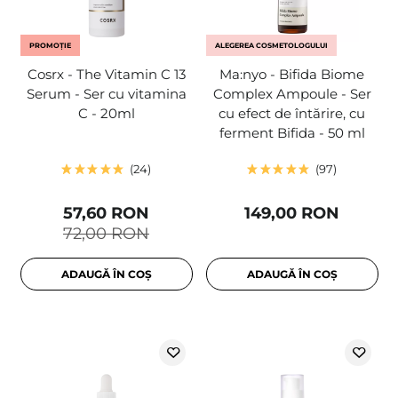
PROMOȚIE
ALEGEREA COSMETOLOGULUI
Cosrx - The Vitamin C 13
Ma:nyo - Bifida Biome
Serum - Ser cu vitamina
Complex Ampoule - Ser
C - 20ml
cu efect de întărire, cu
ferment Bifida - 50 ml
24
97
57,60 RON
149,00 RON
72,00 RON
ADAUGĂ ÎN COȘ
ADAUGĂ ÎN COȘ