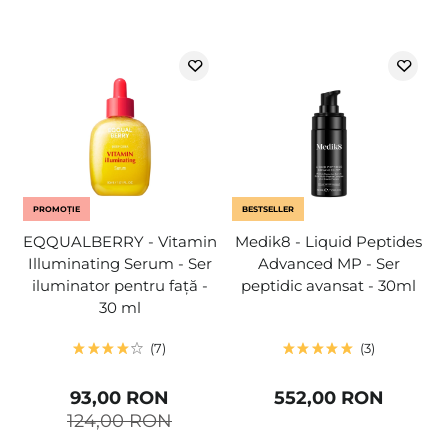
PROMOȚIE
BESTSELLER
EQQUALBERRY - Vitamin
Medik8 - Liquid Peptides
Illuminating Serum - Ser
Advanced MP - Ser
iluminator pentru față -
peptidic avansat - 30ml
30 ml
7
3
93,00 RON
552,00 RON
124,00 RON