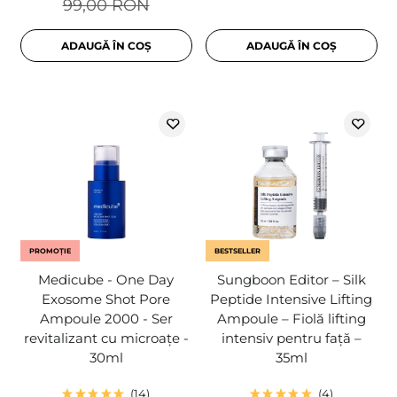
99,00 RON
ADAUGĂ ÎN COȘ
ADAUGĂ ÎN COȘ
PROMOȚIE
BESTSELLER
Medicube - One Day
Sungboon Editor – Silk
Exosome Shot Pore
Peptide Intensive Lifting
Ampoule 2000 - Ser
Ampoule – Fiolă lifting
revitalizant cu microațe -
intensiv pentru față –
30ml
35ml
14
4