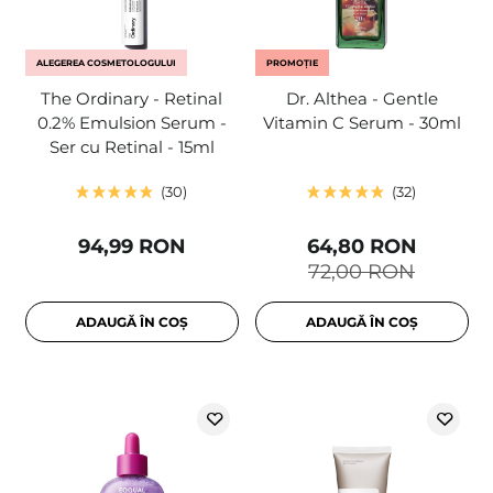
ALEGEREA COSMETOLOGULUI
PROMOȚIE
The Ordinary - Retinal
Dr. Althea - Gentle
0.2% Emulsion Serum -
Vitamin C Serum - 30ml
Ser cu Retinal - 15ml
30
32
94,99 RON
64,80 RON
72,00 RON
ADAUGĂ ÎN COȘ
ADAUGĂ ÎN COȘ