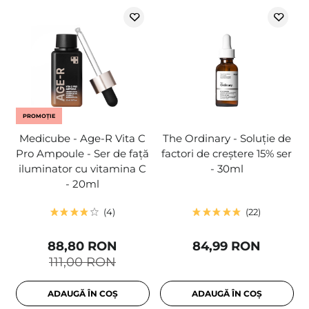
PROMOȚIE
Medicube - Age-R Vita C
The Ordinary - Soluție de
Pro Ampoule - Ser de față
factori de creștere 15% ser
iluminator cu vitamina C
- 30ml
- 20ml
4
22
88,80 RON
84,99 RON
111,00 RON
ADAUGĂ ÎN COȘ
ADAUGĂ ÎN COȘ