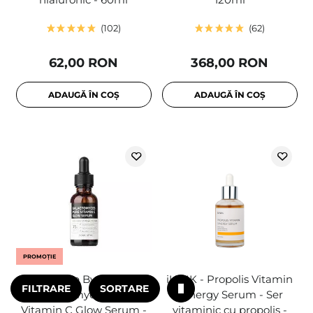
102
62
62,00 RON
368,00 RON
ADAUGĂ ÎN COȘ
ADAUGĂ ÎN COȘ
PROMOȚIE
Some By Mi -
iUNIK - Propolis Vitamin
FILTRARE
SORTARE
Galactomyces Pure
Synergy Serum - Ser
Vitamin C Glow Serum -
vitaminic cu propolis -