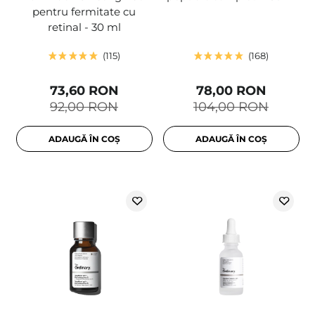
pentru fermitate cu
retinal - 30 ml
115
168
73,60 RON
78,00 RON
92,00 RON
104,00 RON
ADAUGĂ ÎN COȘ
ADAUGĂ ÎN COȘ