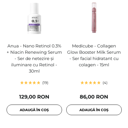
Anua - Nano Retinol 0.3%
Medicube - Collagen
+ Niacin Renewing Serum
Glow Booster Milk Serum
- Ser de netezire și
- Ser facial hidratant cu
iluminare cu Retinol -
colagen - 15ml
30ml
19
4
129,00 RON
86,00 RON
ADAUGĂ ÎN COȘ
ADAUGĂ ÎN COȘ