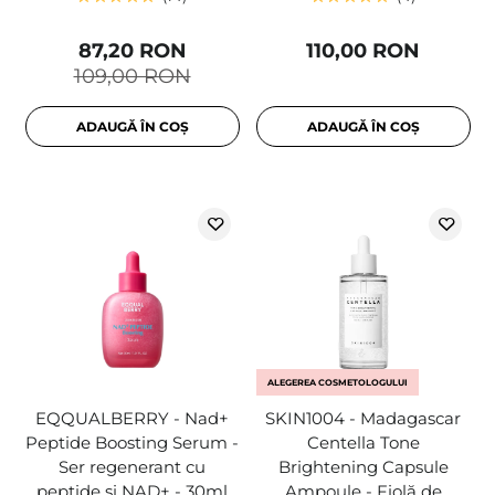
87,20 RON
110,00 RON
109,00 RON
ADAUGĂ ÎN COȘ
ADAUGĂ ÎN COȘ
ALEGEREA COSMETOLOGULUI
EQQUALBERRY - Nad+
SKIN1004 - Madagascar
Peptide Boosting Serum -
Centella Tone
Ser regenerant cu
Brightening Capsule
peptide și NAD+ - 30ml
Ampoule - Fiolă de