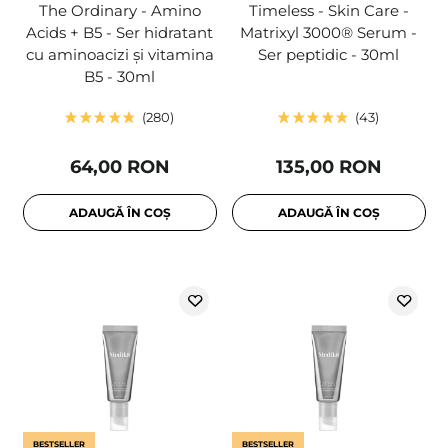
The Ordinary - Amino
Timeless - Skin Care -
Acids + B5 - Ser hidratant
Matrixyl 3000® Serum -
cu aminoacizi și vitamina
Ser peptidic - 30ml
B5 - 30ml
280
43
64,00 RON
135,00 RON
ADAUGĂ ÎN COȘ
ADAUGĂ ÎN COȘ
BESTSELLER
BESTSELLER