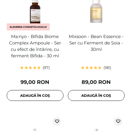
ALEGEREA COSMETOLOGULUI
Ma:nyo - Bifida Biome
Mixsoon - Bean Essence -
Complex Ampoule - Ser
Ser cu Ferment de Soia -
cu efect de întărire, cu
30ml
ferment Bifida - 30 ml
97
181
99,00 RON
89,00 RON
ADAUGĂ ÎN COȘ
ADAUGĂ ÎN COȘ