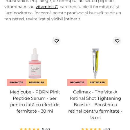
îmbătrânire. Poți alege, de exemplu, un ser cu peptide,
vitamina A sau
vitamina C
, care redau pielii fermitatea și
luminozitatea. Încearcă aceste produse și bucură-te de un
ten neted, revitalizat și vizibil întinerit!
PROMOȚIE
BESTSELLER
PROMOȚIE
BESTSELLER
Medicube - PDRN Pink
Celimax - The Vita-A
Peptide Serum - Ser
Retinal Shot Tightening
pentru față cu efect de
Booster - Booster cu
fermitate - 30 ml
retinal pentru fermitate -
15 ml
157
37