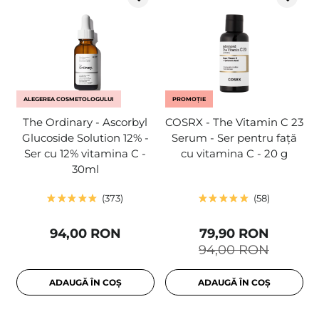
ALEGEREA COSMETOLOGULUI
PROMOȚIE
The Ordinary - Ascorbyl
COSRX - The Vitamin C 23
Glucoside Solution 12% -
Serum - Ser pentru față
Ser cu 12% vitamina C -
cu vitamina C - 20 g
30ml
373
58
94,00 RON
79,90 RON
94,00 RON
ADAUGĂ ÎN COȘ
ADAUGĂ ÎN COȘ