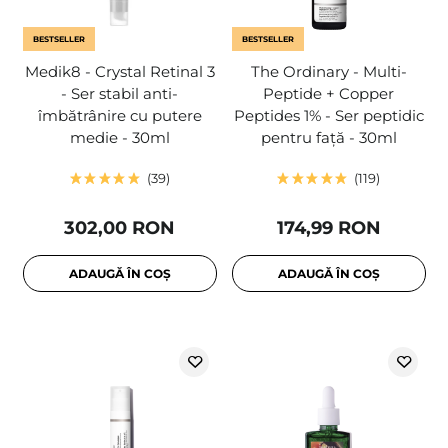
BESTSELLER
BESTSELLER
Medik8 - Crystal Retinal 3
The Ordinary - Multi-
- Ser stabil anti-
Peptide + Copper
îmbătrânire cu putere
Peptides 1% - Ser peptidic
medie - 30ml
pentru față - 30ml
39
119
302,00 RON
174,99 RON
ADAUGĂ ÎN COȘ
ADAUGĂ ÎN COȘ