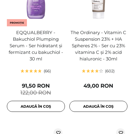
PROMOȚIE
EQQUALBERRY -
The Ordinary - Vitamin C
Bakuchiol Plumping
Suspension 23% + HA
Serum - Ser hidratant și
Spheres 2% - Ser cu 23%
fermizant cu bakuchiol -
vitamina C și 2% acid
30 ml
hialuronic - 30ml
66
602
91,50 RON
49,00 RON
122,00 RON
ADAUGĂ ÎN COȘ
ADAUGĂ ÎN COȘ