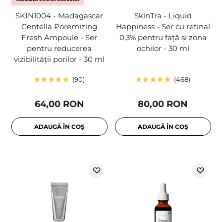
SKIN1004 - Madagascar
SkinTra - Liquid
Centella Poremizing
Happiness - Ser cu retinal
Fresh Ampoule - Ser
0,3% pentru față și zona
pentru reducerea
ochilor - 30 ml
vizibilității porilor - 30 ml
90
468
64,00 RON
80,00 RON
ADAUGĂ ÎN COȘ
ADAUGĂ ÎN COȘ