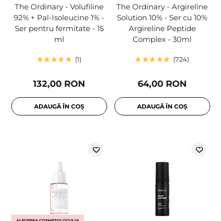
The Ordinary - Volufiline
The Ordinary - Argireline
92% + Pal-Isoleucine 1% -
Solution 10% - Ser cu 10%
Ser pentru fermitate - 15
Argireline Peptide
ml
Complex - 30ml
1
724
132,00 RON
64,00 RON
ADAUGĂ ÎN COȘ
ADAUGĂ ÎN COȘ
ALEGEREA COSMETOLOGULUI