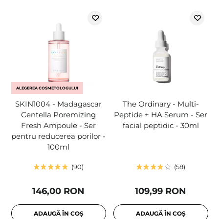
ALEGEREA COSMETOLOGULUI
SKIN1004 - Madagascar
The Ordinary - Multi-
Centella Poremizing
Peptide + HA Serum - Ser
Fresh Ampoule - Ser
facial peptidic - 30ml
pentru reducerea porilor -
100ml
90
58
146,00 RON
109,99 RON
ADAUGĂ ÎN COȘ
ADAUGĂ ÎN COȘ