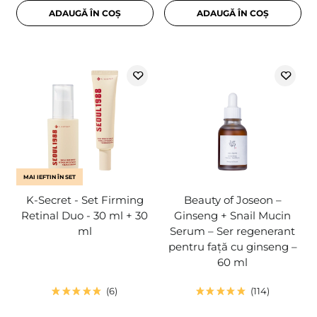
ADAUGĂ ÎN COȘ
ADAUGĂ ÎN COȘ
MAI IEFTIN ÎN SET
K-Secret - Set Firming
Beauty of Joseon –
Retinal Duo - 30 ml + 30
Ginseng + Snail Mucin
ml
Serum – Ser regenerant
pentru față cu ginseng –
60 ml
6
114