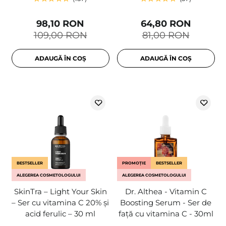
98,10 RON
64,80 RON
109,00 RON
81,00 RON
ADAUGĂ ÎN COȘ
ADAUGĂ ÎN COȘ
BESTSELLER
PROMOȚIE
BESTSELLER
ALEGEREA COSMETOLOGULUI
ALEGEREA COSMETOLOGULUI
SkinTra – Light Your Skin
Dr. Althea - Vitamin C
– Ser cu vitamina C 20% și
Boosting Serum - Ser de
acid ferulic – 30 ml
față cu vitamina C - 30ml