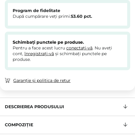
Program de fidelitate
După cumpărare veți primi:
53.60
pct.
Schimbați punctele pe produse.
Pentru a face acest lucru
conectați-vă
. Nu aveți
cont,
înregistrați-vă
și schimbați punctele pe
produse.
Garanție și politica de retur
DESCRIEREA PRODUSULUI
COMPOZIŢIE