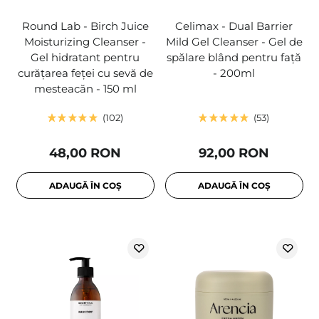
Round Lab - Birch Juice
Celimax - Dual Barrier
Moisturizing Cleanser -
Mild Gel Cleanser - Gel de
Gel hidratant pentru
spălare blând pentru față
curățarea feței cu sevă de
- 200ml
mesteacăn - 150 ml
102
53
48,00 RON
92,00 RON
ADAUGĂ ÎN COȘ
ADAUGĂ ÎN COȘ