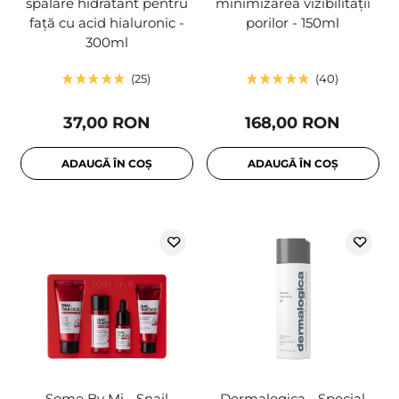
spălare hidratant pentru
minimizarea vizibilității
față cu acid hialuronic -
porilor - 150ml
300ml
25
40
37,00 RON
168,00 RON
ADAUGĂ ÎN COȘ
ADAUGĂ ÎN COȘ
Some By Mi - Snail
Dermalogica - Special