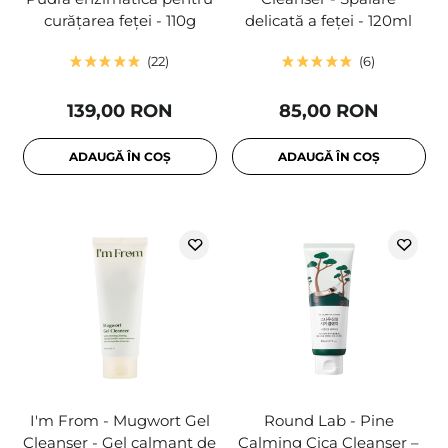
curățarea feței - 110g
delicată a feței - 120ml
22
6
139,00 RON
85,00 RON
ADAUGĂ ÎN COȘ
ADAUGĂ ÎN COȘ
I'm From - Mugwort Gel
Round Lab - Pine
Cleanser - Gel calmant de
Calming Cica Cleanser –