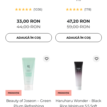
1036
178
33,00 RON
47,20 RON
44,00 RON
59,00 RON
ADAUGĂ ÎN COȘ
ADAUGĂ ÎN COȘ
PROMOȚIE
PROMOȚIE
Beauty of Joseon – Green
Haruharu Wonder - Black
Plum Refreshing
Rice Moisture 5.5 Soft