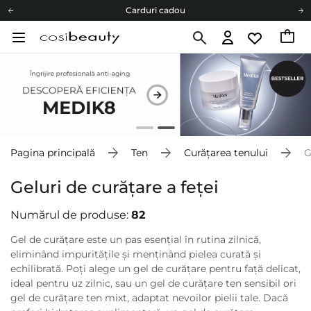
Carduri cadou
Livrare mai ieftină pentru comenzile de la 150 RON!
Fii eco cu noi
Carduri cadou
Livrare mai ieftină pentru comenzile de la 150 RON!
Fii eco cu noi
Pagina principală
Ten
Curățarea tenului
G
Geluri de curățare a feței
Numărul de produse:
82
Gel de curățare este un pas esențial în rutina zilnică,
eliminând impuritățile și menținând pielea curată și
echilibrată. Poți alege un gel de curățare pentru față delicat,
ideal pentru uz zilnic, sau un gel de curățare ten sensibil ori
gel de curățare ten mixt, adaptat nevoilor pielii tale. Dacă