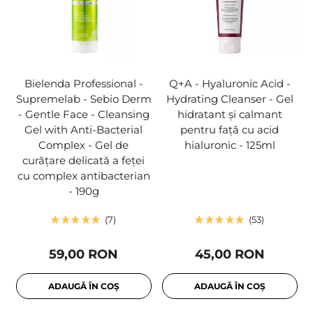
Bielenda Professional -
Q+A - Hyaluronic Acid -
Supremelab - Sebio Derm
Hydrating Cleanser - Gel
- Gentle Face - Cleansing
hidratant și calmant
Gel with Anti-Bacterial
pentru față cu acid
Complex - Gel de
hialuronic - 125ml
curățare delicată a feței
cu complex antibacterian
- 190g
7
53
59,00 RON
45,00 RON
ADAUGĂ ÎN COȘ
ADAUGĂ ÎN COȘ