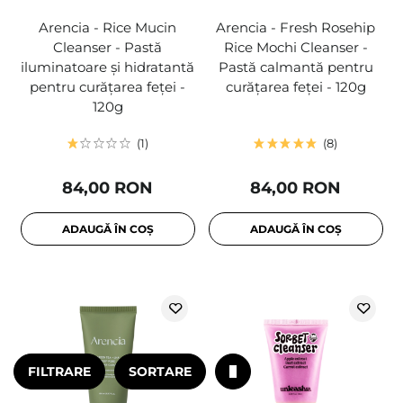
Arencia - Rice Mucin
Arencia - Fresh Rosehip
Cleanser - Pastă
Rice Mochi Cleanser -
iluminatoare și hidratantă
Pastă calmantă pentru
pentru curățarea feței -
curățarea feței - 120g
120g
1
8
84,00 RON
84,00 RON
ADAUGĂ ÎN COȘ
ADAUGĂ ÎN COȘ
FILTRARE
SORTARE