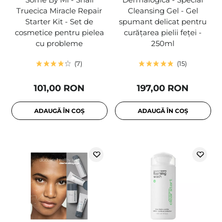
Truecica Miracle Repair
Cleansing Gel - Gel
Starter Kit - Set de
spumant delicat pentru
cosmetice pentru pielea
curățarea pielii feței -
cu probleme
250ml
7
15
101,00 RON
197,00 RON
ADAUGĂ ÎN COȘ
ADAUGĂ ÎN COȘ