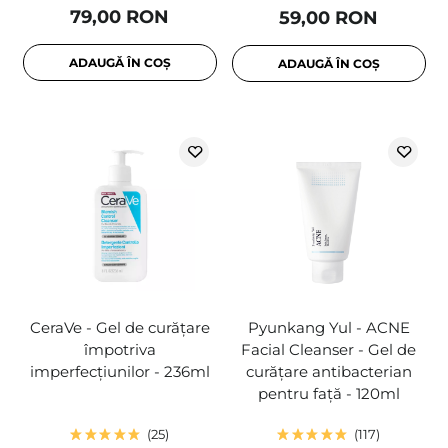
79,00 RON
59,00 RON
ADAUGĂ ÎN COȘ
ADAUGĂ ÎN COȘ
CeraVe - Gel de curățare
Pyunkang Yul - ACNE
împotriva
Facial Cleanser - Gel de
imperfecțiunilor - 236ml
curățare antibacterian
pentru față - 120ml
25
117