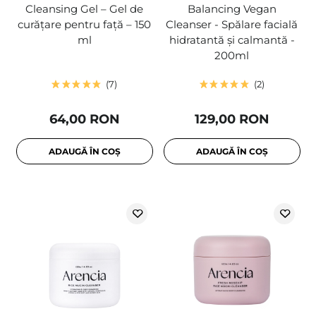
Cleansing Gel – Gel de
Balancing Vegan
curățare pentru față – 150
Cleanser - Spălare facială
ml
hidratantă și calmantă -
200ml
7
2
64,00 RON
129,00 RON
ADAUGĂ ÎN COȘ
ADAUGĂ ÎN COȘ