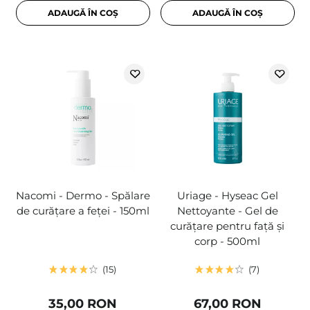
ADAUGĂ ÎN COȘ
ADAUGĂ ÎN COȘ
Nacomi - Dermo - Spălare
Uriage - Hyseac Gel
de curățare a feței - 150ml
Nettoyante - Gel de
curățare pentru față și
corp - 500ml
15
7
35,00 RON
67,00 RON