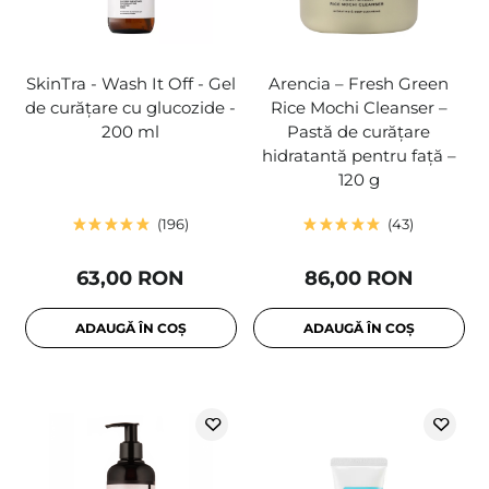
SkinTra - Wash It Off - Gel
Arencia – Fresh Green
de curățare cu glucozide -
Rice Mochi Cleanser –
200 ml
Pastă de curățare
hidratantă pentru față –
120 g
196
43
63,00 RON
86,00 RON
ADAUGĂ ÎN COȘ
ADAUGĂ ÎN COȘ