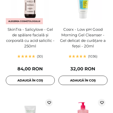
ALEGEREA COSMETOLOGULUI
SkinTra - Salicylove - Gel
Cosrx - Low pH Good
de spălare facială și
Morning Gel Cleanser -
corporală cu acid salicilic -
Gel delicat de curățare a
250ml
feței - 20ml
30
1036
84,00 RON
32,00 RON
ADAUGĂ ÎN COȘ
ADAUGĂ ÎN COȘ