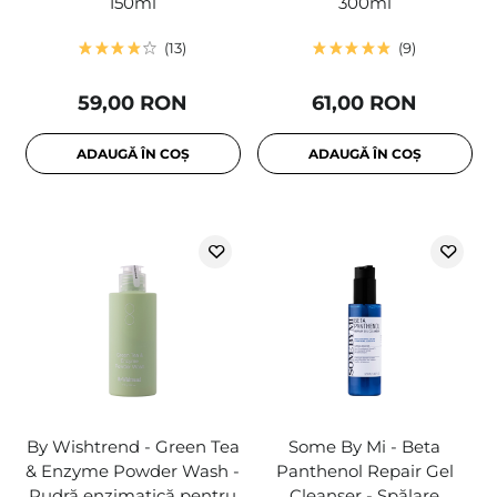
150ml
300ml
13
9
59,00 RON
61,00 RON
ADAUGĂ ÎN COȘ
ADAUGĂ ÎN COȘ
By Wishtrend - Green Tea
Some By Mi - Beta
& Enzyme Powder Wash -
Panthenol Repair Gel
Pudră enzimatică pentru
Cleanser - Spălare