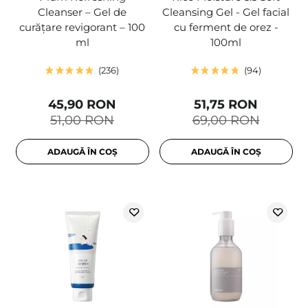
Cleanser – Gel de
Cleansing Gel - Gel facial
curățare revigorant – 100
cu ferment de orez -
ml
100ml
236
94
45,90 RON
51,75 RON
51,00 RON
69,00 RON
ADAUGĂ ÎN COȘ
ADAUGĂ ÎN COȘ