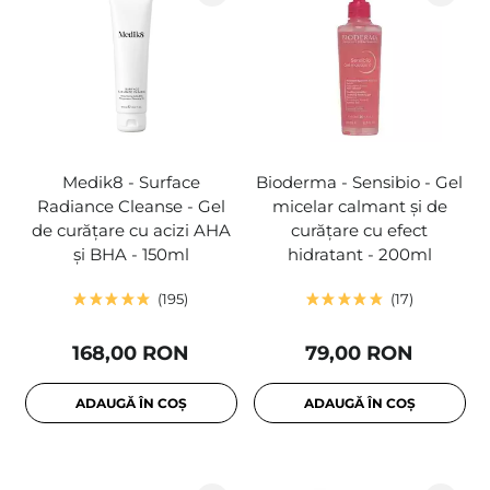
Medik8 - Surface
Bioderma - Sensibio - Gel
Radiance Cleanse - Gel
micelar calmant și de
de curățare cu acizi AHA
curățare cu efect
și BHA - 150ml
hidratant - 200ml
195
17
168,00 RON
79,00 RON
ADAUGĂ ÎN COȘ
ADAUGĂ ÎN COȘ