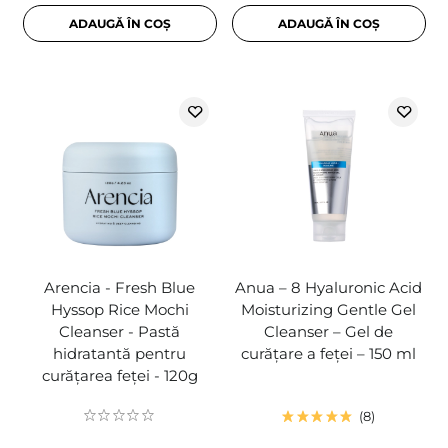
ADAUGĂ ÎN COȘ
ADAUGĂ ÎN COȘ
Arencia - Fresh Blue
Anua – 8 Hyaluronic Acid
Hyssop Rice Mochi
Moisturizing Gentle Gel
Cleanser - Pastă
Cleanser – Gel de
hidratantă pentru
curățare a feței – 150 ml
curățarea feței - 120g
8