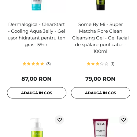
Dermalogica - ClearStart
Some By Mi - Super
- Cooling Aqua Jelly - Gel
Matcha Pore Clean
ușor hidratant pentru ten
Cleansing Gel - Gel facial
gras- 59ml
de spălare purificator -
100ml
3
1
87,00 RON
79,00 RON
ADAUGĂ ÎN COȘ
ADAUGĂ ÎN COȘ