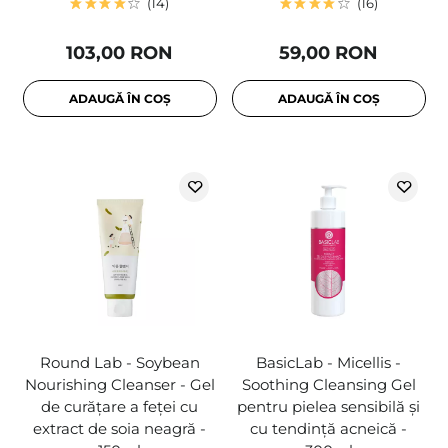
14
16
103,00 RON
59,00 RON
ADAUGĂ ÎN COȘ
ADAUGĂ ÎN COȘ
Round Lab - Soybean
BasicLab - Micellis -
Nourishing Cleanser - Gel
Soothing Cleansing Gel
de curățare a feței cu
pentru pielea sensibilă și
extract de soia neagră -
cu tendință acneică -