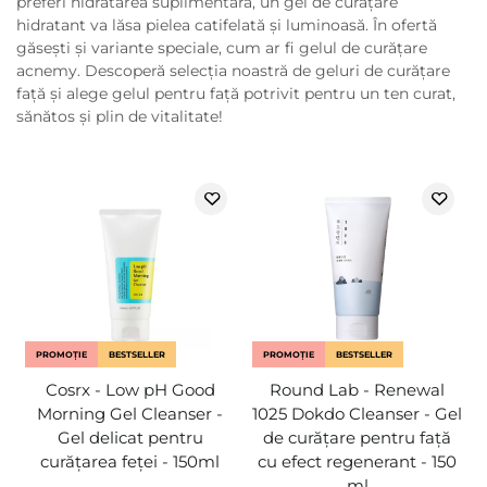
preferi hidratarea suplimentară, un gel de curățare
hidratant va lăsa pielea catifelată și luminoasă. În ofertă
găsești și variante speciale, cum ar fi gelul de curățare
acnemy. Descoperă selecția noastră de geluri de curățare
față și alege gelul pentru față potrivit pentru un ten curat,
sănătos și plin de vitalitate!
PROMOȚIE
BESTSELLER
PROMOȚIE
BESTSELLER
Cosrx - Low pH Good
Round Lab - Renewal
Morning Gel Cleanser -
1025 Dokdo Cleanser - Gel
Gel delicat pentru
de curățare pentru față
curățarea feței - 150ml
cu efect regenerant - 150
ml