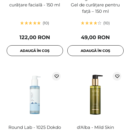
curățare facială - 150 ml
Gel de curățare pentru
față – 150 ml
10
10
122,00 RON
49,00 RON
ADAUGĂ ÎN COȘ
ADAUGĂ ÎN COȘ
Round Lab - 1025 Dokdo
d'Alba - Mild Skin