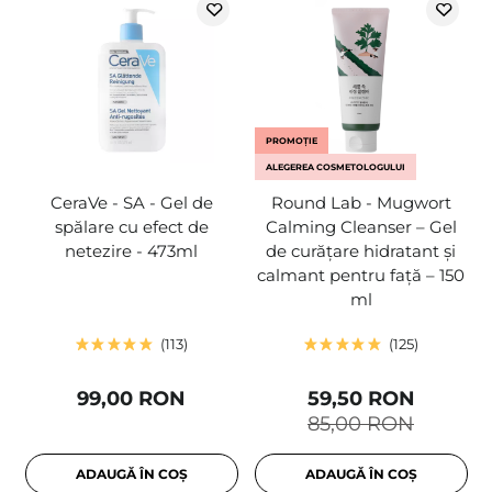
PROMOȚIE
ALEGEREA COSMETOLOGULUI
CeraVe - SA - Gel de
Round Lab - Mugwort
spălare cu efect de
Calming Cleanser – Gel
netezire - 473ml
de curățare hidratant și
calmant pentru față – 150
ml
113
125
99,00 RON
59,50 RON
85,00 RON
ADAUGĂ ÎN COȘ
ADAUGĂ ÎN COȘ