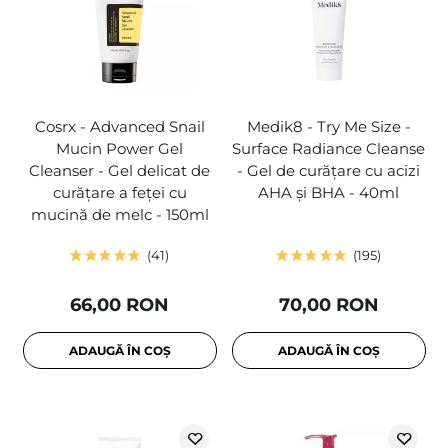
Cosrx - Advanced Snail
Medik8 - Try Me Size -
Mucin Power Gel
Surface Radiance Cleanse
Cleanser - Gel delicat de
- Gel de curățare cu acizi
curățare a feței cu
AHA și BHA - 40ml
mucină de melc - 150ml
41
195
66,00 RON
70,00 RON
ADAUGĂ ÎN COȘ
ADAUGĂ ÎN COȘ