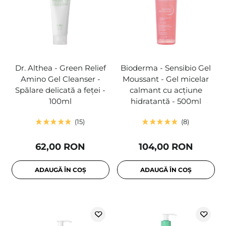
Dr. Althea - Green Relief
Bioderma - Sensibio Gel
Amino Gel Cleanser -
Moussant - Gel micelar
Spălare delicată a feței -
calmant cu acțiune
100ml
hidratantă - 500ml
15
8
62,00 RON
104,00 RON
ADAUGĂ ÎN COȘ
ADAUGĂ ÎN COȘ