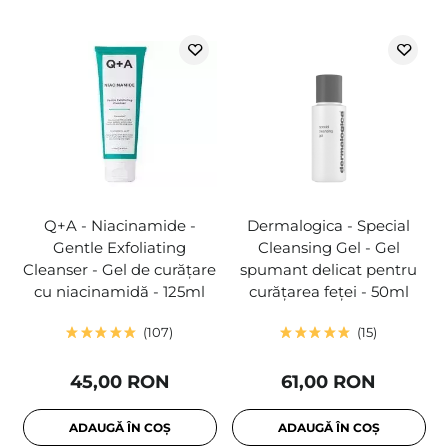
Q+A - Niacinamide -
Dermalogica - Special
Gentle Exfoliating
Cleansing Gel - Gel
Cleanser - Gel de curățare
spumant delicat pentru
cu niacinamidă - 125ml
curățarea feței - 50ml
107
15
45,00 RON
61,00 RON
ADAUGĂ ÎN COȘ
ADAUGĂ ÎN COȘ