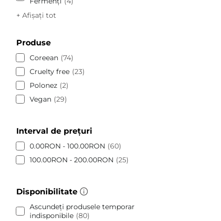
Fermenți
4
+ Afișați tot
Produse
Coreean
74
Cruelty free
23
Polonez
2
Vegan
29
Interval de prețuri
0.00RON - 100.00RON
60
100.00RON - 200.00RON
25
Disponibilitate
Ascundeți produsele temporar
indisponibile
80