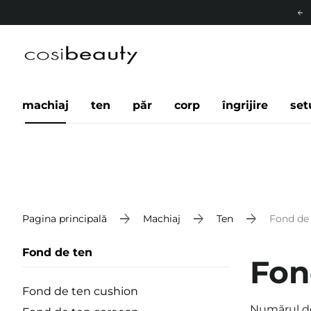
machiaj
ten
păr
corp
îngrijire
set
Pagina principală
Machiaj
Ten
Fond de
Fond de ten
Fon
Fond de ten cushion
Numărul d