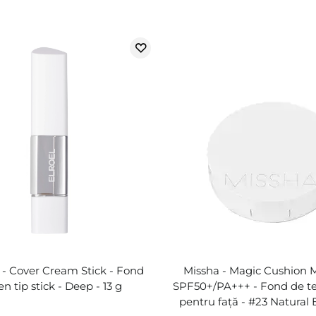
- Cover Cream Stick - Fond
Missha - Magic Cushion M
en tip stick - Deep - 13 g
SPF50+/PA+++ - Fond de t
pentru față - #23 Natural 