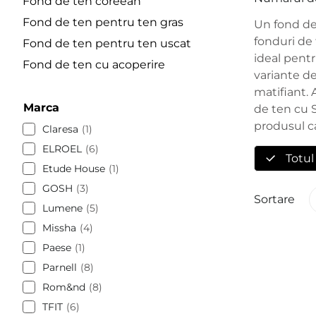
Fond de ten coreean
Fond de ten pentru ten gras
Un fond de 
fonduri de 
Fond de ten pentru ten uscat
ideal pentr
Fond de ten cu acoperire
variante de
matifiant. 
Marca
de ten cu S
produsul ca
Claresa
1
ELROEL
6
Totul
Etude House
1
GOSH
3
Sortare
Lumene
5
Missha
4
Paese
1
Parnell
8
Rom&nd
8
TFIT
6