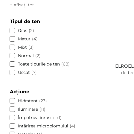
+ Afișați tot
Tipul de ten
Gras
2
Matur
4
Mixt
3
Normal
2
Toate tipurile de ten
68
ELROEL 
Uscat
7
de ten
Acțiune
Hidratant
23
Iluminare
11
Împotriva înroșirii
1
Întărirea microbiomului
4