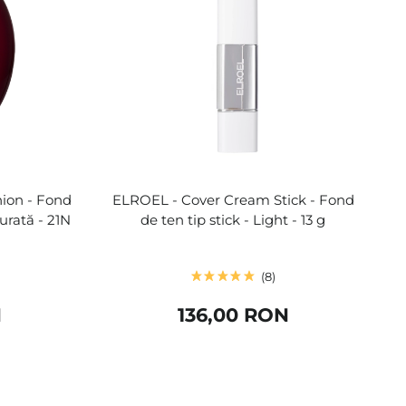
hion - Fond
ELROEL - Cover Cream Stick - Fond
urată - 21N
de ten tip stick - Light - 13 g
8
N
136,00 RON