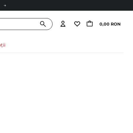
0,00 RON
ții