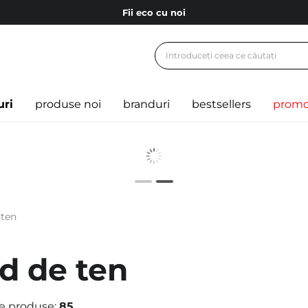
Fii eco cu noi
Carduri cadou
Livrare mai ieftină pentru comenzile de la 150 RON!
Fii eco cu noi
uri
produse noi
branduri
bestsellers
promo
 ten
d de ten
e produse:
85