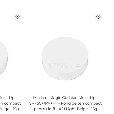
oist Up -
Missha - Magic Cushion Moist Up -
en compact
SPF50+/PA+++ - Fond de ten compact
Beige - 15g
pentru față - #21 Light Beige - 15g