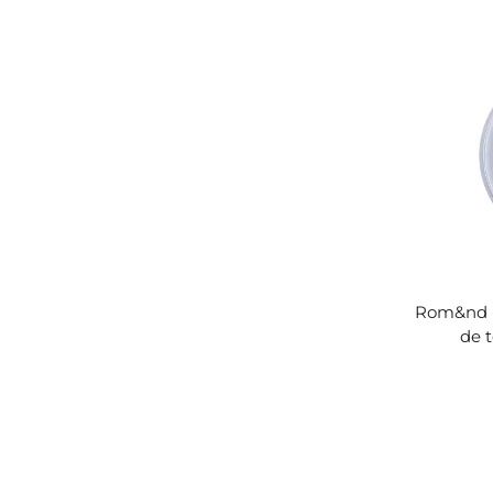
Rom&nd -
de t