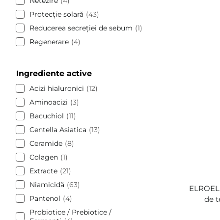
Netezire
4
Protecție solară
43
Reducerea secreției de sebum
1
Regenerare
4
Ingrediente active
Acizi hialuronici
12
Aminoacizi
3
Bacuchiol
11
Centella Asiatica
13
Ceramide
8
Colagen
1
Extracte
21
Niamicidă
63
ELROEL 
Pantenol
4
de t
Probiotice / Prebiotice /