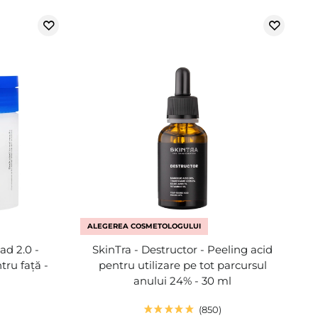
ALEGEREA COSMETOLOGULUI
ad 2.0 -
SkinTra - Destructor - Peeling acid
ru față -
pentru utilizare pe tot parcursul
anului 24% - 30 ml
850