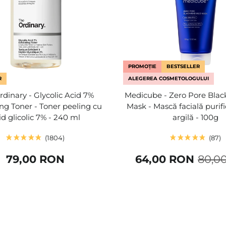
PROMOȚIE
BESTSELLER
R
ALEGEREA COSMETOLOGULUI
dinary - Glycolic Acid 7%
Medicube - Zero Pore Bla
ing Toner - Toner peeling cu
Mask - Mască facială purif
id glicolic 7% - 240 ml
argilă - 100g
1804
87
79,00 RON
64,00 RON
80,0