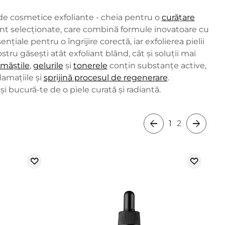
 de cosmetice exfoliante - cheia pentru o
curățare
tent selecționate, care combină formule inovatoare cu
țiale pentru o îngrijire corectă, iar exfolierea pielii
ru găsești atât exfoliant blând, cât și soluții mai
măștile
,
gelurile
și
tonerele
conțin substanțe active,
lamațiile și
sprijină procesul de regenerare
.
i bucură-te de o piele curată și radiantă.
1
2