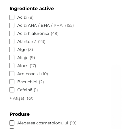
Ingrediente active
Acizi
8
Acizi AHA / BHA / PHA
155
Acizi hialuronici
49
Alantoină
23
Alge
3
Aliaje
9
Aloes
17
Aminoacizi
10
Bacuchiol
2
Cafeină
1
+ Afișați tot
Produse
Alegerea cosmetologului
19