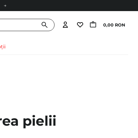
0,00 RON
ții
ea pielii