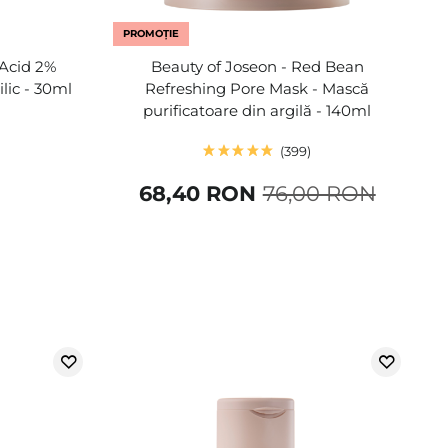
PROMOȚIE
 Acid 2%
Beauty of Joseon - Red Bean
ilic - 30ml
Refreshing Pore Mask - Mască
purificatoare din argilă - 140ml
399
68,40 RON
76,00 RON