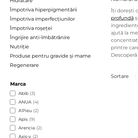
Hidratare
Împotriva hiperpigmentării
Îți dorești
profundă
ș
Împotriva imperfecțiunilor
ingrediente
Împotriva roșeței
ajută la me
Îngrijire anti-îmbătrânire
concentrate
Nutriție
printre ca
Descoperă p
Produse pentru gravide și mame
Regenerare
Sortare
Marca
Abib
3
ANUA
4
A'Pieu
2
Apis
9
Arencia
2
Axis-y
2