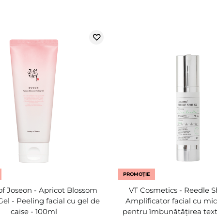
PROMOȚIE
of Joseon - Apricot Blossom
VT Cosmetics - Reedle S
el - Peeling facial cu gel de
Amplificator facial cu m
caise - 100ml
pentru îmbunătățirea textur