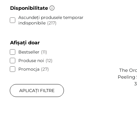
Disponibilitate
Ascundeți produsele temporar
indisponibile
217
Afișați doar
Bestseller
11
Produse noi
12
Promocja
27
The Or
Peeling 
3
APLICAȚI FILTRE