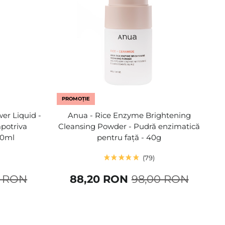
PROMOȚIE
er Liquid -
Anua - Rice Enzyme Brightening
potriva
Cleansing Powder - Pudră enzimatică
00ml
pentru față - 40g
79
8 RON
88,20 RON
98,00 RON