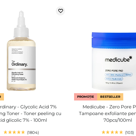
R
PROMOȚIE
BESTSELLER
dinary - Glycolic Acid 7%
Medicube - Zero Pore P
ing Toner - Toner peeling cu
Tampoane exfoliante pent
id glicolic 7% - 100ml
70pcs/100ml
1804
103