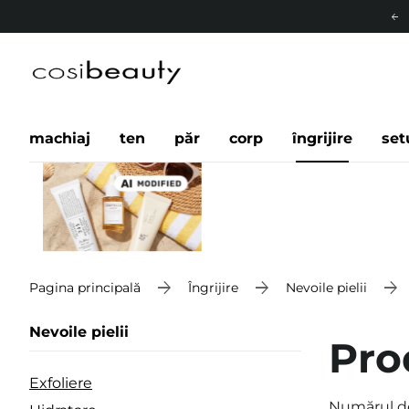
machiaj
ten
păr
corp
îngrijire
set
Pagina principală
Îngrijire
Nevoile pielii
Nevoile pielii
Pro
Exfoliere
Numărul d