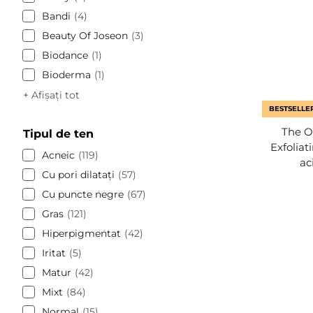
Bandi
4
Beauty Of Joseon
3
Biodance
1
Bioderma
1
+ Afișați tot
BESTSELLE
The Or
Tipul de ten
Exfoliat
Acneic
119
ac
Cu pori dilatați
57
Cu puncte negre
67
Gras
121
Hiperpigmentat
42
Iritat
5
Matur
42
Mixt
84
Normal
15