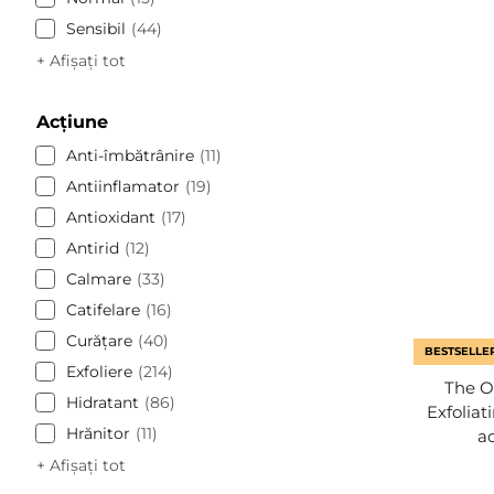
Sensibil
44
+ Afișați tot
Acțiune
Anti-îmbătrânire
11
Antiinflamator
19
Antioxidant
17
Antirid
12
Calmare
33
Catifelare
16
Curăţare
40
BESTSELLE
Exfoliere
214
The Or
Hidratant
86
Exfoliat
Hrănitor
11
ac
+ Afișați tot