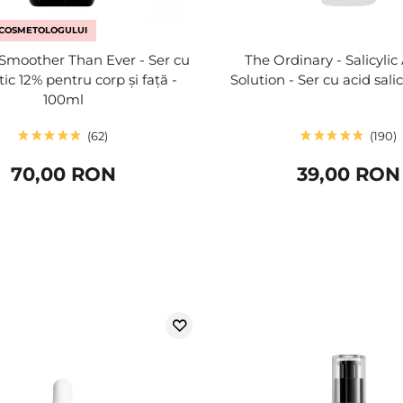
COSMETOLOGULUI
 Smoother Than Ever - Ser cu
The Ordinary - Salicylic
tic 12% pentru corp și față -
Solution - Ser cu acid salic
100ml
62
190
70,00 RON
39,00 RON