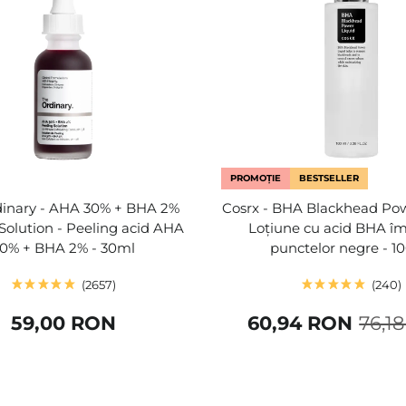
PROMOȚIE
BESTSELLER
dinary - AHA 30% + BHA 2%
Cosrx - BHA Blackhead Pow
Solution - Peeling acid AHA
Loțiune cu acid BHA îm
0% + BHA 2% - 30ml
punctelor negre - 1
2657
240
59,00 RON
60,94 RON
76,1