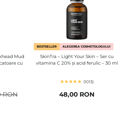
BESTSELLER
ALEGEREA COSMETOLOGULUI
ckhead Mud
SkinTra – Light Your Skin – Ser cu
icatoare cu
vitamina C 20% și acid ferulic – 30 ml
1013
0 RON
48,00 RON