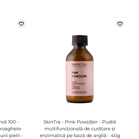
hot 100 -
SkinTra - Pink Pow(d)er - Pudră
icroaghete
multifuncțională de curățare și
ii pielii -
enzimatică pe bază de argilă - 40g