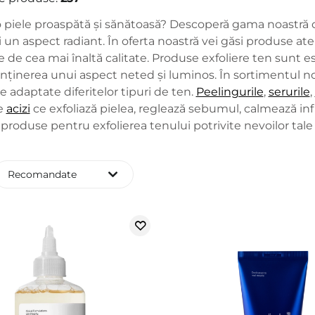
 o piele proaspătă și sănătoasă? Descoperă gama noastră
i un aspect radiant. În oferta noastră vei găsi produse a
 de cea mai înaltă calitate. Produse exfoliere ten sunt esen
nținerea unui aspect neted și luminos. În sortimentul nost
 adaptate diferitelor tipuri de ten.
Peelingurile
,
serurile
,
re
acizi
ce exfoliază pielea, reglează sebumul, calmează inf
roduse pentru exfolierea tenului potrivite nevoilor tale ș
Recomandate