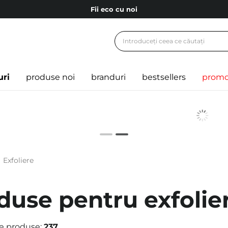
Fii eco cu noi
Carduri cadou
Livrare mai ieftină pentru comenzile de la 150 RON!
Fii eco cu noi
uri
produse noi
branduri
bestsellers
promo
Exfoliere
duse pentru exfolier
e produse:
237