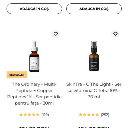
ADAUGĂ ÎN COȘ
ADAUGĂ ÎN COȘ
BESTSELLER
The Ordinary - Multi-
SkinTra - C The Light - Ser
Peptide + Copper
cu vitamina C Tetra 10% -
Peptides 1% - Ser peptidic
30 ml
pentru față - 30ml
119
252