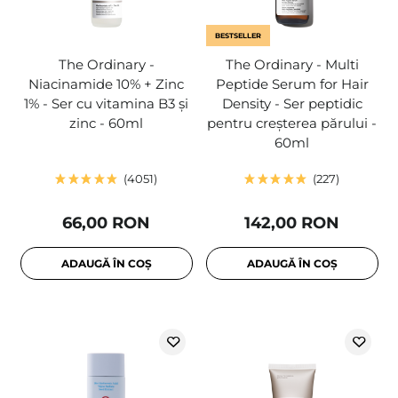
BESTSELLER
The Ordinary -
The Ordinary - Multi
Niacinamide 10% + Zinc
Peptide Serum for Hair
1% - Ser cu vitamina B3 și
Density - Ser peptidic
zinc - 60ml
pentru creșterea părului -
60ml
4051
227
66,00 RON
142,00 RON
ADAUGĂ ÎN COȘ
ADAUGĂ ÎN COȘ