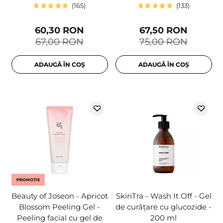
165
133
60,30 RON
67,50 RON
67,00 RON
75,00 RON
ADAUGĂ ÎN COȘ
ADAUGĂ ÎN COȘ
PROMOȚIE
Beauty of Joseon - Apricot
SkinTra - Wash It Off - Gel
Blossom Peeling Gel -
de curățare cu glucozide -
Peeling facial cu gel de
200 ml