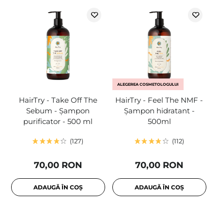
ALEGEREA COSMETOLOGULUI
HairTry - Take Off The
HairTry - Feel The NMF -
Sebum - Șampon
Șampon hidratant -
purificator - 500 ml
500ml
127
112
70,00 RON
70,00 RON
ADAUGĂ ÎN COȘ
ADAUGĂ ÎN COȘ