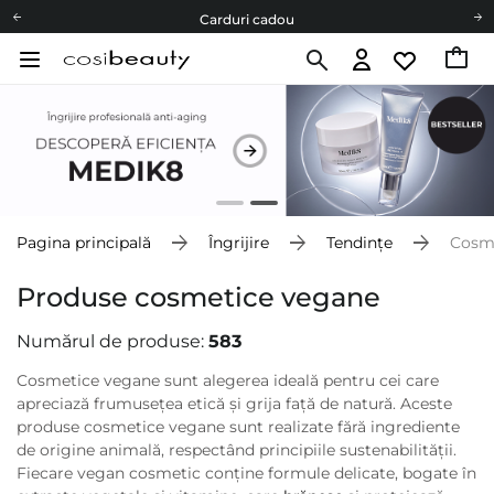
Carduri cadou
Livrare mai ieftină pentru comenzile de la 150 RON!
Fii eco cu noi
Carduri cadou
Livrare mai ieftină pentru comenzile de la 150 RON!
Fii eco cu noi
Pagina principală
Îngrijire
Tendințe
Cosm
Produse cosmetice vegane
Numărul de produse:
583
Cosmetice vegane sunt alegerea ideală pentru cei care
apreciază frumusețea etică și grija față de natură. Aceste
produse cosmetice vegane sunt realizate fără ingrediente
de origine animală, respectând principiile sustenabilității.
Fiecare vegan cosmetic conține formule delicate, bogate în