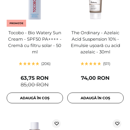
PROMOȚIE
Tocobo - Bio Watery Sun
The Ordinary - Azelaic
Cream - SPF50 PA++++ -
Acid Suspension 10% -
Cremă cu filtru solar - 50
Emulsie ușoară cu acid
ml
azelaic - 30ml
206
511
63,75 RON
74,00 RON
85,00 RON
ADAUGĂ ÎN COȘ
ADAUGĂ ÎN COȘ