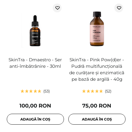
SkinTra - Dmaestro - Ser
SkinTra - Pink Pow(d)er -
anti-îmbătrânire - 30ml
Pudră multifuncțională
de curățare și enzimatică
pe bază de argilă - 40g
53
52
100,00 RON
75,00 RON
ADAUGĂ ÎN COȘ
ADAUGĂ ÎN COȘ