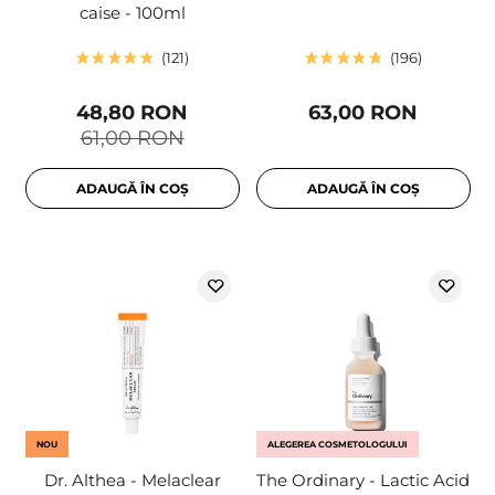
caise - 100ml
121
196
48,80 RON
63,00 RON
61,00 RON
ADAUGĂ ÎN COȘ
ADAUGĂ ÎN COȘ
NOU
ALEGEREA COSMETOLOGULUI
Dr. Althea - Melaclear
The Ordinary - Lactic Acid