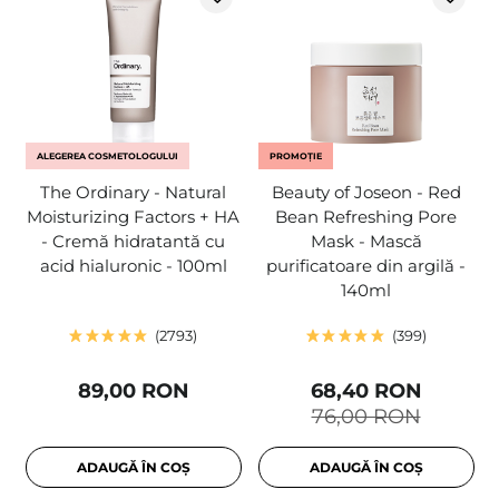
ALEGEREA COSMETOLOGULUI
PROMOȚIE
The Ordinary - Natural
Beauty of Joseon - Red
Moisturizing Factors + HA
Bean Refreshing Pore
- Cremă hidratantă cu
Mask - Mască
acid hialuronic - 100ml
purificatoare din argilă -
140ml
2793
399
89,00 RON
68,40 RON
76,00 RON
ADAUGĂ ÎN COȘ
ADAUGĂ ÎN COȘ