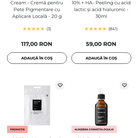
Cream - Cremă pentru
10% + HA- Peeling cu acid
Pete Pigmentare cu
lactic și acid hialuronic -
Aplicare Locală - 20 g
30ml
3
841
117,00 RON
59,00 RON
ADAUGĂ ÎN COȘ
ADAUGĂ ÎN COȘ
PROMOȚIE
ALEGEREA COSMETOLOGULUI