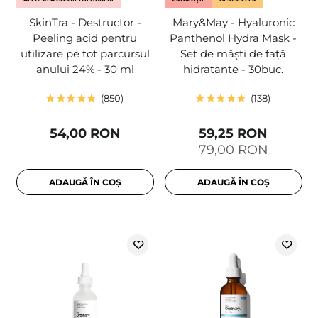
SkinTra - Destructor -
Mary&May - Hyaluronic
Peeling acid pentru
Panthenol Hydra Mask -
utilizare pe tot parcursul
Set de măști de față
anului 24% - 30 ml
hidratante - 30buc.
850
138
54,00 RON
59,25 RON
79,00 RON
ADAUGĂ ÎN COȘ
ADAUGĂ ÎN COȘ