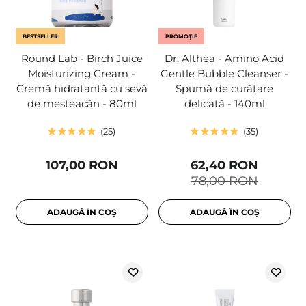
BESTSELLER
PROMOȚIE
Round Lab - Birch Juice
Dr. Althea - Amino Acid
Moisturizing Cream -
Gentle Bubble Cleanser -
Cremă hidratantă cu sevă
Spumă de curățare
de mesteacăn - 80ml
delicată - 140ml
25
35
107,00 RON
62,40 RON
78,00 RON
ADAUGĂ ÎN COȘ
ADAUGĂ ÎN COȘ