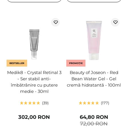
BESTSELLER
PROMOȚIE
Medik8 - Crystal Retinal 3
Beauty of Joseon - Red
- Ser stabil anti-
Bean Water Gel - Gel
îmbătrânire cu putere
cremă hidratantă - 100ml
medie - 30ml
39
177
302,00 RON
64,80 RON
72,00 RON