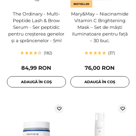
BESTSELLER
The Ordinary - Multi-
Mary&May – Niacinamide
Peptide Lash & Brow
Vitamin C Brightening
Serum - Ser peptidic
Mask – Set de măști
pentru creșterea genelor
iluminatoare pentru față
și a sprâncenelor - 5ml
– 30 buc.
182
37
84,99 RON
76,00 RON
ADAUGĂ ÎN COȘ
ADAUGĂ ÎN COȘ