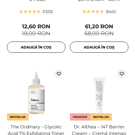
1323
540
12,60 RON
61,20 RON
18,00 RON
68,00 RON
ADAUGĂ ÎN COȘ
ADAUGĂ ÎN COȘ
BESTSELLER
PROMOȚIE
BESTSELLER
The Ordinary - Glycolic
Dr. Althea – 147 Barrier
Acid 7% Exfoliating Toner
Cream – Cremă intensiv