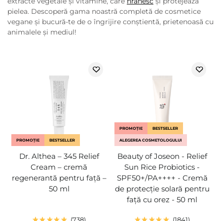
extracte vegetale și vitamine, care
hrănesc
și protejează
pielea. Descoperă gama noastră completă de cosmetice
vegane și bucură-te de o îngrijire conștientă, prietenoasă cu
animalele și mediul!
PROMOȚIE
BESTSELLER
PROMOȚIE
BESTSELLER
ALEGEREA COSMETOLOGULUI
Dr. Althea – 345 Relief
Beauty of Joseon - Relief
Cream – cremă
Sun Rice Probiotics -
regenerantă pentru față –
SPF50+/PA++++ - Cremă
50 ml
de protecție solară pentru
față cu orez - 50 ml
738
1841