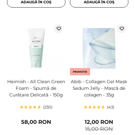
ADAUGĂ ÎN COȘ
ADAUGĂ ÎN COȘ
PROMOȚIE
Heimish - All Clean Green
Abib - Collagen Gel Mask
Foam - Spumă de
Sedum Jelly - Mască de
Curățare Delicată - 150g
colagen - 35g
230
43
58,00 RON
12,00 RON
15,00 RON