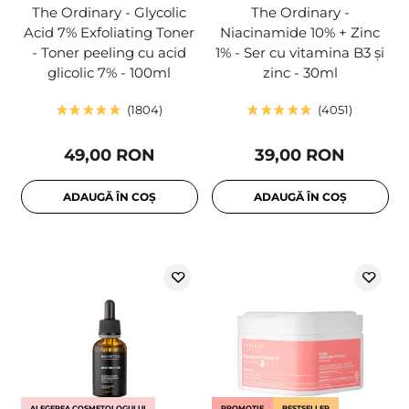
The Ordinary - Glycolic
The Ordinary -
Acid 7% Exfoliating Toner
Niacinamide 10% + Zinc
- Toner peeling cu acid
1% - Ser cu vitamina B3 și
glicolic 7% - 100ml
zinc - 30ml
1804
4051
49,00 RON
39,00 RON
ADAUGĂ ÎN COȘ
ADAUGĂ ÎN COȘ
ALEGEREA COSMETOLOGULUI
PROMOȚIE
BESTSELLER