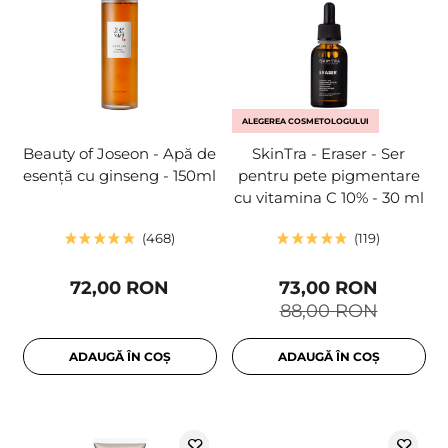
ALEGEREA COSMETOLOGULUI
Beauty of Joseon - Apă de
SkinTra - Eraser - Ser
esență cu ginseng - 150ml
pentru pete pigmentare
cu vitamina C 10% - 30 ml
468
119
72,00 RON
73,00 RON
88,00 RON
ADAUGĂ ÎN COȘ
ADAUGĂ ÎN COȘ