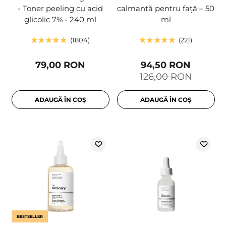
- Toner peeling cu acid
calmantă pentru față – 50
glicolic 7% - 240 ml
ml
1804
221
79,00 RON
94,50 RON
126,00 RON
ADAUGĂ ÎN COȘ
ADAUGĂ ÎN COȘ
BESTSELLER