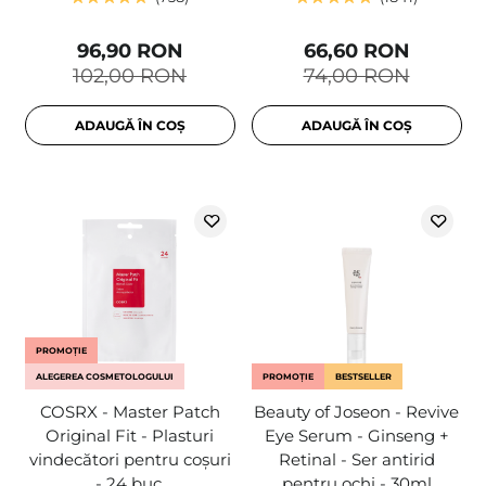
96,90 RON
66,60 RON
102,00 RON
74,00 RON
ADAUGĂ ÎN COȘ
ADAUGĂ ÎN COȘ
PROMOȚIE
ALEGEREA COSMETOLOGULUI
PROMOȚIE
BESTSELLER
COSRX - Master Patch
Beauty of Joseon - Revive
Original Fit - Plasturi
Eye Serum - Ginseng +
vindecători pentru coșuri
Retinal - Ser antirid
- 24 buc.
pentru ochi - 30ml