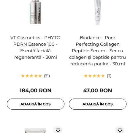
VT Cosmetics - PHYTO
Biodance - Pore
PDRN Essence 100 -
Perfecting Collagen
Esență facială
Peptide Serum - Ser cu
regenerantă - 30ml
colagen și peptide pentru
reducerea porilor - 30 ml
31
3
184,00 RON
47,00 RON
ADAUGĂ ÎN COȘ
ADAUGĂ ÎN COȘ