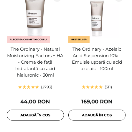
ALEGEREA COSMETOLOGULUI
BESTSELLER
The Ordinary - Natural
The Ordinary - Azelaic
Moisturizing Factors + HA
Acid Suspension 10% -
- Cremă de față
Emulsie ușoară cu acid
hidratantă cu acid
azelaic - 100ml
hialuronic - 30ml
2793
511
44,00 RON
169,00 RON
ADAUGĂ ÎN COȘ
ADAUGĂ ÎN COȘ