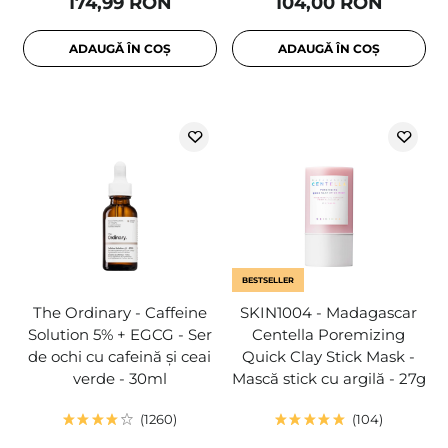
174,99 RON
104,00 RON
ADAUGĂ ÎN COȘ
ADAUGĂ ÎN COȘ
BESTSELLER
The Ordinary - Caffeine
SKIN1004 - Madagascar
Solution 5% + EGCG - Ser
Centella Poremizing
de ochi cu cafeină și ceai
Quick Clay Stick Mask -
verde - 30ml
Mască stick cu argilă - 27g
1260
104