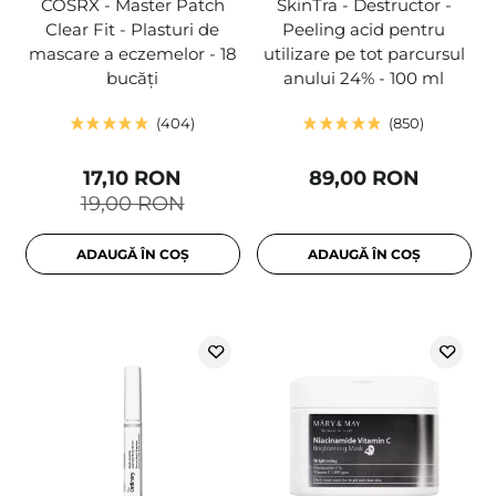
COSRX - Master Patch
SkinTra - Destructor -
Clear Fit - Plasturi de
Peeling acid pentru
mascare a eczemelor - 18
utilizare pe tot parcursul
bucăți
anului 24% - 100 ml
404
850
17,10 RON
89,00 RON
19,00 RON
ADAUGĂ ÎN COȘ
ADAUGĂ ÎN COȘ