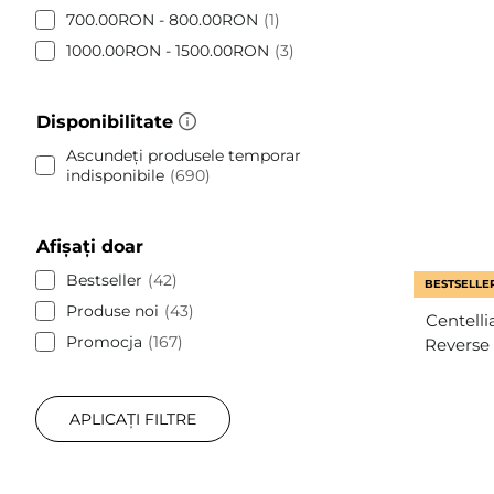
700.00RON - 800.00RON
1
1000.00RON - 1500.00RON
3
Disponibilitate
Ascundeți produsele temporar
indisponibile
690
Afișați doar
Bestseller
42
BESTSELLE
Produse noi
43
Centell
Promocja
167
Reverse 
APLICAȚI FILTRE