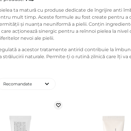
 pielea ta matură cu produse dedicate de îngrijire anti îmb
entru mult timp. Aceste formule au fost create pentru a 
ermității și nuanța neuniformă a pielii. Conțin ingredie
 care acționează sinergic pentru a reînnoi pielea la nivel
eritelor nevoi ale pielii.
egulată a acestor tratamente antirid contribuie la îmbunătăț
a strălucirii naturale. Permite-ți o rutină zilnică care îți
Recomandate