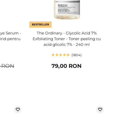
BESTSELLER
Eye Serum -
The Ordinary - Glycolic Acid 7%
irid pentru
Exfoliating Toner - Toner peeling cu
acid glicolic 7% - 240 ml
1804
0 RON
79,00 RON