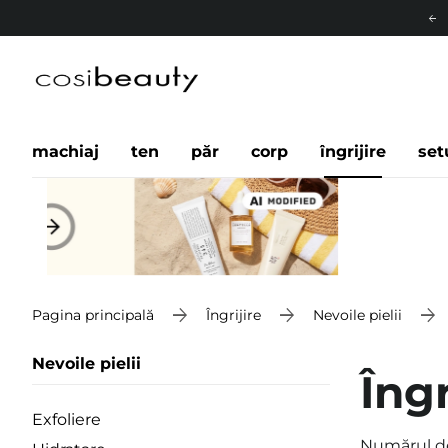
machiaj
ten
păr
corp
îngrijire
set
Pagina principală
Îngrijire
Nevoile pielii
Nevoile pielii
Îngr
Exfoliere
Numărul d