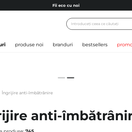
Fii eco cu noi
Carduri cadou
Livrare mai ieftină pentru comenzile de la 150 RON!
Fii eco cu noi
uri
produse noi
branduri
bestsellers
promo
Îngrijire anti-îmbătrânire
ijire anti-îmbătrâni
e produse:
745