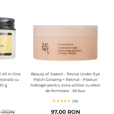
 All in One
Beauty of Joseon - Revive Under Eye
țională cu
Patch Ginseng + Retinal - Plasturi
00 g
hidrogel pentru zona ochilor cu efect
de fermitate - 60 buc
39
0 RON
97,00 RON