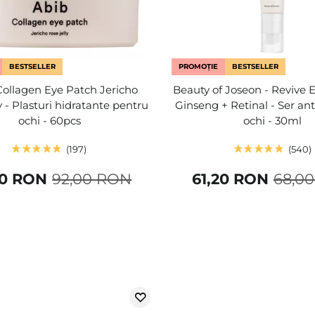
BESTSELLER
PROMOȚIE
BESTSELLER
Collagen Eye Patch Jericho
Beauty of Joseon - Revive 
y - Plasturi hidratante pentru
Ginseng + Retinal - Ser ant
ochi - 60pcs
ochi - 30ml
197
540
60 RON
92,00 RON
61,20 RON
68,0