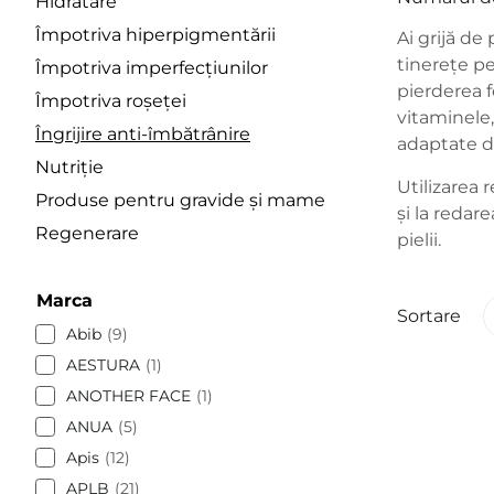
Hidratare
Împotriva hiperpigmentării
Ai grijă de
tinerețe p
Împotriva imperfecțiunilor
pierderea f
Împotriva roșeței
vitaminele,
Îngrijire anti-îmbătrânire
adaptate dif
Nutriție
Utilizarea r
Produse pentru gravide și mame
și la redare
Regenerare
pielii.
Marca
Sortare
Abib
9
AESTURA
1
ANOTHER FACE
1
ANUA
5
Apis
12
APLB
21