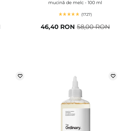
mucină de melc - 100 ml
1727
N
46,40 RON
58,00 RON