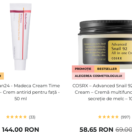
PROMOȚIE
BESTSELLER
R
ALEGEREA COSMETOLOGULUI
ian24 - Madeca Cream Time
COSRX – Advanced Snail 92
- Crem antirid pentru față -
Cream – Cremă multifunc
50 ml
secreție de melc – 1
33
997
144,00 RON
58,65 RON
69,0