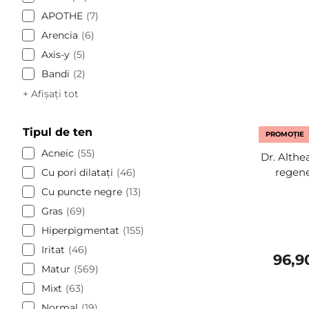
APOTHE
7
Arencia
6
Axis-y
5
Bandi
2
+ Afișați tot
Tipul de ten
PROMOȚIE
Acneic
55
Dr. Althe
regene
Cu pori dilatați
46
Cu puncte negre
13
Gras
69
Hiperpigmentat
155
Iritat
46
96,9
Matur
569
Mixt
63
Normal
19