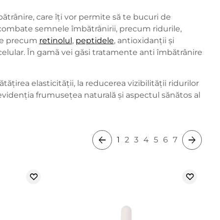
ătrânire, care îți vor permite să te bucuri de
combate semnele îmbătrânirii, precum ridurile,
nte precum
retinolul
,
peptidele
, antioxidanții și
 celular. În gamă vei găsi tratamente anti îmbătrânire
irea elasticității, la reducerea vizibilității ridurilor
 va evidenția frumusețea naturală și aspectul sănătos al
1
2
3
4
5
6
7