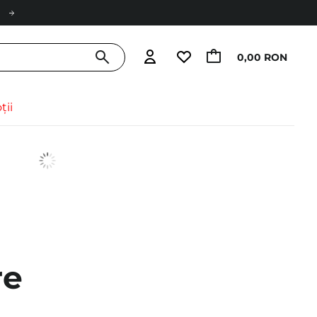
0,00 RON
ții
re