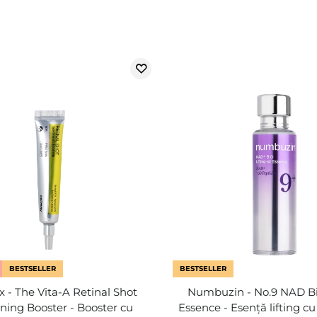
BESTSELLER
BESTSELLER
 - The Vita-A Retinal Shot
Numbuzin - No.9 NAD Bio
ning Booster - Booster cu
Essence - Esență lifting c