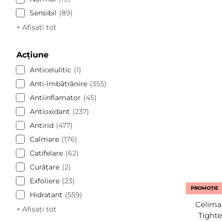
Sensibil
89
+ Afișați tot
Acțiune
Anticelulitic
1
Anti-îmbătrânire
355
Antiinflamator
45
Antioxidant
237
Antirid
477
Calmare
176
Catifelare
62
Curăţare
2
Exfoliere
23
PROMOȚIE
Hidratant
559
Celimax
+ Afișați tot
Tighte