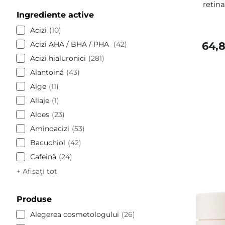
retina
Ingrediente active
Acizi
10
Acizi AHA / BHA / PHA
42
64,
Acizi hialuronici
281
Alantoină
43
Alge
11
Aliaje
1
Aloes
23
Aminoacizi
53
Bacuchiol
42
Cafeină
24
+ Afișați tot
Produse
Alegerea cosmetologului
26