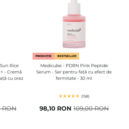
PROMOȚIE
BESTSELLER
 Sun Rice
Medicube - PDRN Pink Peptide
++ - Cremă
Serum - Ser pentru față cu efect de
față cu orez
fermitate - 30 ml
158
0 RON
98,10 RON
109,00 RON