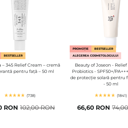
PROMOȚIE
BESTSELLER
BESTSELLER
ALEGEREA COSMETOLOGULUI
a – 345 Relief Cream – cremă
Beauty of Joseon - Relief
rantă pentru față – 50 ml
Probiotics - SPF50+/PA++
de protecție solară pentru 
- 50 ml
738
1841
0 RON
102,00 RON
66,60 RON
74,0