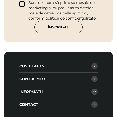
Sunt de acord să primesc mesaje de
marketing și cu prelucrarea datelor
mele de către Cosibella sp. z o.o.,
conform
politicii de confidențialitate
.
ÎNSCRIE-TE
COSIBEAUTY
CONTUL MEU
INFORMAȚII
CONTACT