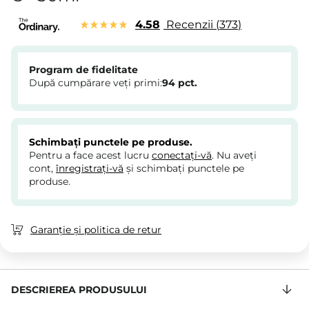
4.58
Recenzii
373
Program de fidelitate
După cumpărare veți primi:
94
pct.
Schimbați punctele pe produse.
Pentru a face acest lucru
conectați-vă
. Nu aveți
cont,
înregistrați-vă
și schimbați punctele pe
produse.
Garanție și politica de retur
DESCRIEREA PRODUSULUI