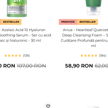
BESTSELLER
PROMOȚIE
BESTSELLER
 Azelaic Acid 10 Hyaluron
Anua - Heartleaf Quercet
oothing Serum - Ser cu acid
Deep Cleansing Foam –
aic și hialuronic - 30 ml
Curățare Profundă pentru 
ml
139
184
0 RON
107,00 RON
58,90 RON
62,0