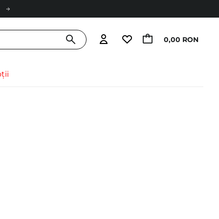
0,00 RON
ții