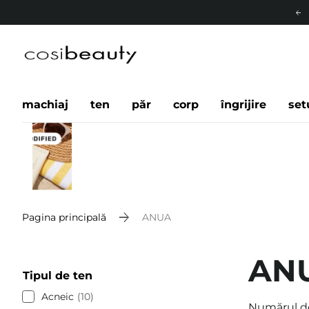
machiaj
ten
păr
corp
îngrijire
set
Pagina principală
ANUA
AN
Tipul de ten
Acneic
10
Numărul d