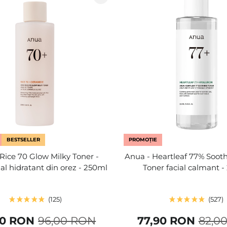
BESTSELLER
PROMOȚIE
Rice 70 Glow Milky Toner -
Anua - Heartleaf 77% Sooth
ial hidratant din orez - 250ml
Toner facial calmant 
125
527
40 RON
96,00 RON
77,90 RON
82,0