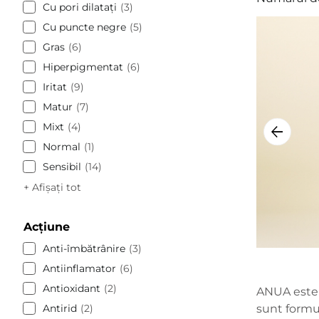
Cu pori dilatați
3
Cu puncte negre
5
Gras
6
Hiperpigmentat
6
Iritat
9
Matur
7
Mixt
4
Normal
1
Sensibil
14
+ Afișați tot
Acțiune
Anti-îmbătrânire
3
Antiinflamator
6
Antioxidant
2
ANUA este
Antirid
2
sunt formul