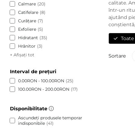
calitate. A
Calmare
20
într-un rit
Catifelare
8
ajutând pie
Curăţare
7
conștientă,
Exfoliere
5
Hidratant
35
Toate
Hrănitor
3
+ Afișați tot
Sortare
Interval de prețuri
0.00RON - 100.00RON
25
100.00RON - 200.00RON
17
Disponibilitate
Ascundeți produsele temporar
indisponibile
41