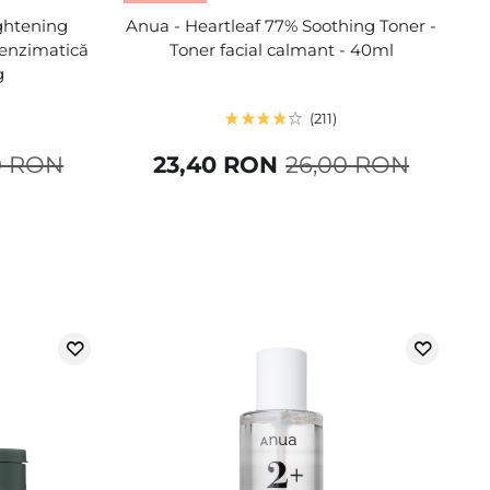
ghtening
Anua - Heartleaf 77% Soothing Toner -
 enzimatică
Toner facial calmant - 40ml
g
211
0 RON
23,40 RON
26,00 RON