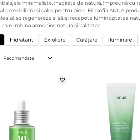
mbalajele minimaliste, inspirate de natură, împreună cu re
ual de echilibru și calm pentru piele. Filosofia ANUA prod
lea să se regenereze și să-și recapete luminozitatea natu
 care îmbină armonios natura și calitatea.
Hidratant
Exfoliere
Curăţare
Iluminare
Recomandate