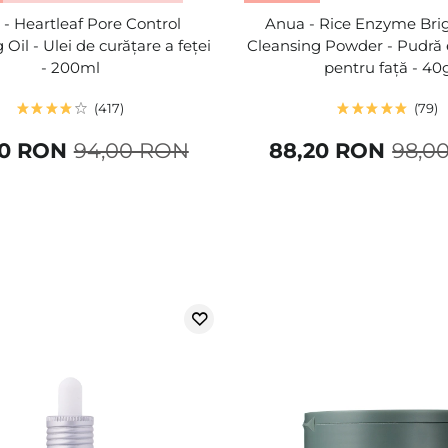
- Heartleaf Pore Control
Anua - Rice Enzyme Bri
Oil - Ulei de curățare a feței
Cleansing Powder - Pudră
- 200ml
pentru față - 40
417
79
30 RON
94,00 RON
88,20 RON
98,0