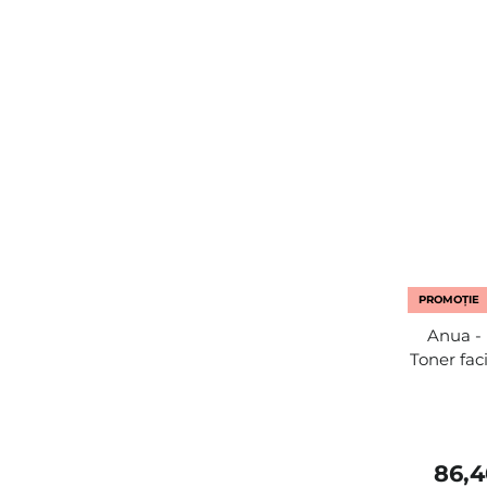
PROMOȚIE
Anua - 
Toner fac
86,