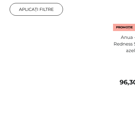
APLICAȚI FILTRE
PROMOȚIE
Anua -
Redness S
azel
96,3