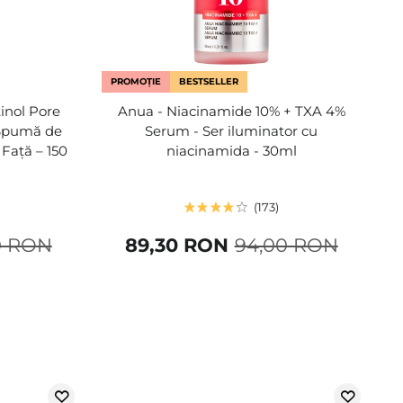
PROMOȚIE
BESTSELLER
inol Pore
Anua - Niacinamide 10% + TXA 4%
 Spumă de
Serum - Ser iluminator cu
Față – 150
niacinamida - 30ml
173
0 RON
89,30 RON
94,00 RON