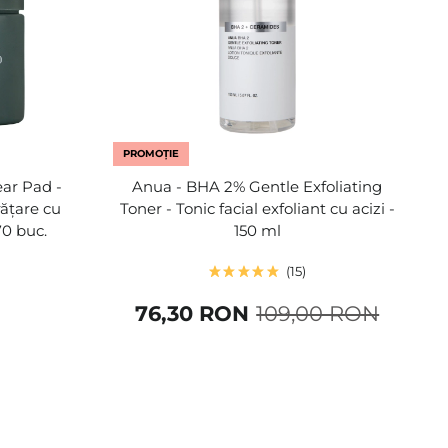
PROMOȚIE
ear Pad -
Anua - BHA 2% Gentle Exfoliating
rățare cu
Toner - Tonic facial exfoliant cu acizi -
70 buc.
150 ml
15
76,30 RON
109,00 RON