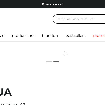
Fii eco cu noi
Carduri cadou
Livrare mai ieftină pentru comenzile de la 150 RON!
Fii eco cu noi
uri
produse noi
branduri
bestsellers
promo
UA
e produse:
42