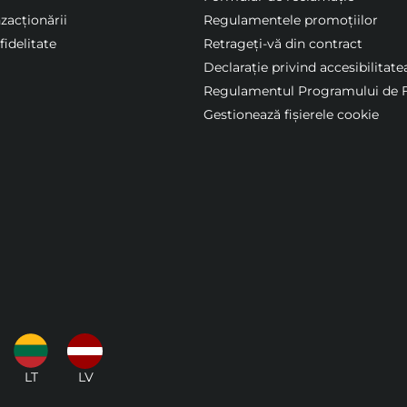
nzacționării
Regulamentele promoțiilor
idelitate
Retrageți-vă din contract
Declarație privind accesibilitate
Regulamentul Programului de F
Gestionează fișierele cookie
LT
LV