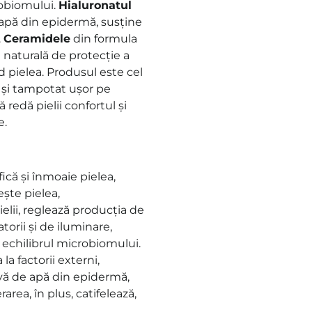
crobiomului.
Hialuronatul
 apă din epidermă, susține
.
Ceramidele
din formula
 naturală de protecție a
d pielea. Produsul este cel
ă și tampotat ușor pe
 redă pielii confortul și
e.
fică și înmoaie pielea,
ște pielea,
ielii, reglează producția de
orii și de iluminare,
te echilibrul microbiomului.
 la factorii externi,
vă de apă din epidermă,
rea, în plus, catifelează,