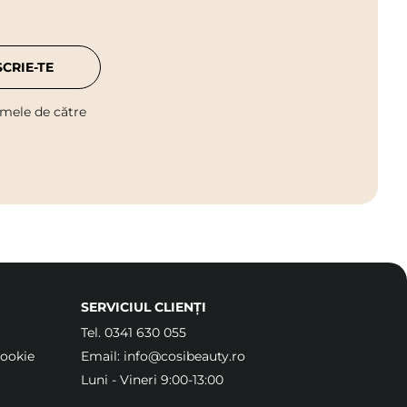
SCRIE-TE
 mele de către
SERVICIUL CLIENȚI
Tel.
0341 630 055
Cookie
Email:
info@cosibeauty.ro
Luni - Vineri 9:00-13:00