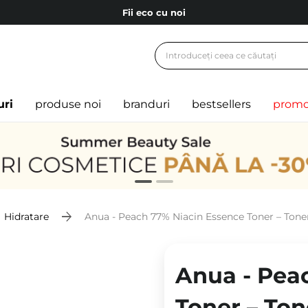
Fii eco cu noi
Carduri cadou
Livrare mai ieftină pentru comenzile de la 150 RON!
Fii eco cu noi
uri
produse noi
branduri
bestsellers
promo
Hidratare
Anua - Peach 77% Niacin Essence Toner – Toner
Anua - Pea
Toner – Ton