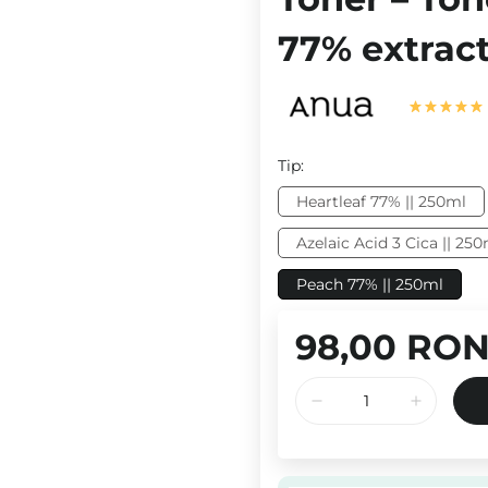
77% extract
Tip:
Heartleaf 77% || 250ml
Azelaic Acid 3 Cica || 25
Peach 77% || 250ml
98,00 RO