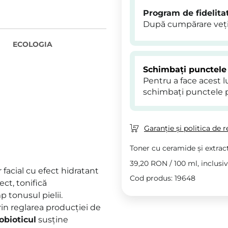
Program de fidelita
După cumpărare veți
ECOLOGIA
Schimbați punctele
Pentru a face acest 
schimbați punctele 
Garanție și politica de r
Toner cu ceramide și extract
39,20 RON
/
100 ml
, inclusi
 facial cu efect hidratant
Cod produs: 19648
ct, tonifică
p tonusul pielii.
prin reglarea producției de
obioticul
susține