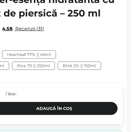
 de piersică – 250 ml
4.58
Recenzii
31
Heartleaf 77% || 40ml
0ml
Rice 70 || 250ml
BHA 2% || 150ml
N
/
buc.
ADAUGĂ ÎN COȘ