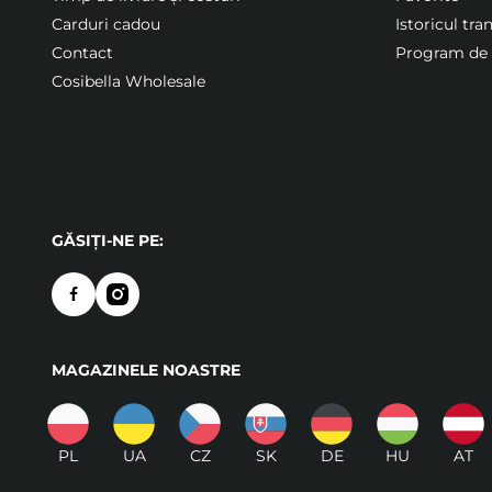
Carduri cadou
Istoricul tra
Contact
Program de f
Cosibella Wholesale
GĂSIȚI-NE PE:
MAGAZINELE NOASTRE
PL
UA
CZ
SK
DE
HU
AT