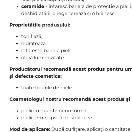
ceramide
- întăresc bariera de protecție a pieli
deshidratării, o regenerează și o hrănesc.
Proprietățile produsului:
tonifiază,
hidratează,
întărește bariera pielii,
oferă luminozitate.
Producătorul recomandă acest produs pentru urmă
și defecte cosmetice:
toate tipurile de piele.
Cosmetologul nostru recomandă acest produs și î
pielii cu nuanță neuniformă,
pielii terne, lipsită de strălucire.
Mod de aplicare:
După curățare, aplicați o cantitate