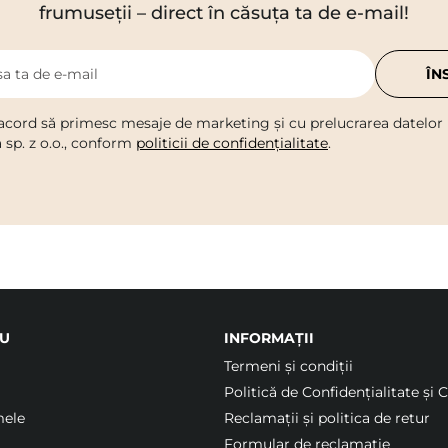
frumuseții – direct în căsuța ta de e-mail!
a ta de e-mail
ÎN
acord să primesc mesaje de marketing și cu prelucrarea datelor
a sp. z o.o., conform
politicii de confidențialitate
.
U
INFORMAȚII
Termeni şi condiții
Politică de Confidențialitate și 
mele
Reclamații și politica de retur
Formular de reclamație