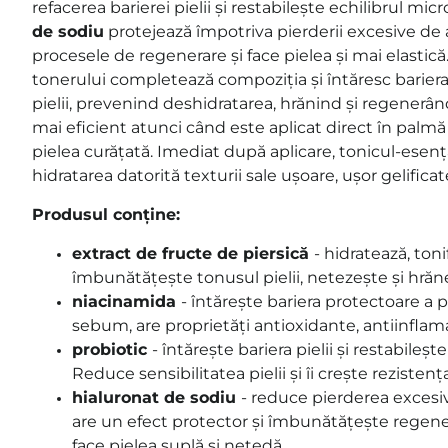
refacerea barierei pielii și restabilește echilibrul mi
de sodiu
protejează împotriva pierderii excesive de
procesele de regenerare și face pielea și mai elastică
tonerului completează compoziția și întăresc bariera
pielii, prevenind deshidratarea, hrănind și regenerân
mai eficient atunci când este aplicat direct în palm
pielea curățată. Imediat după aplicare, tonicul-esență
hidratarea datorită texturii sale ușoare, ușor gelificat
Produsul conține:
extract de fructe de piersică
- hidratează, toni
îmbunătățește tonusul pielii, netezește și hrăne
niacinamida
- întărește bariera protectoare a p
sebum, are proprietăți antioxidante, antiinflamat
probiotic
- întărește bariera pielii și restabileș
Reduce sensibilitatea pielii și îi crește rezistența
hialuronat de sodiu
- reduce pierderea excesi
are un efect protector și îmbunătățește regenera
face pielea suplă și netedă,