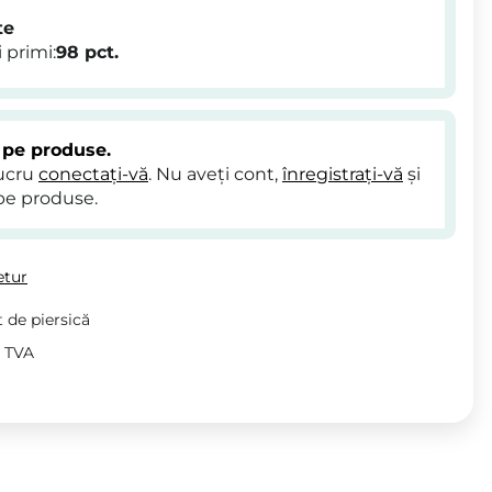
te
 primi:
98
pct.
 pe produse.
lucru
conectați-vă
. Nu aveți cont,
înregistrați-vă
și
pe produse.
etur
 de piersică
v TVA