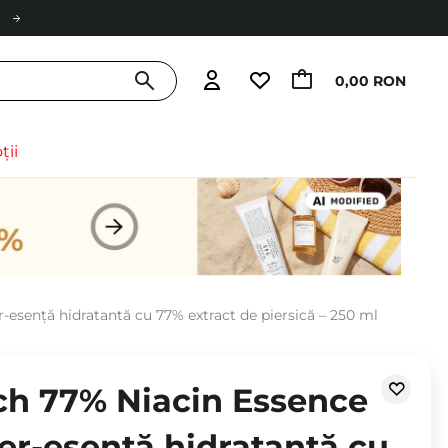
0,00 RON
ții
-esență hidratantă cu 77% extract de piersică – 250 ml
ch 77% Niacin Essence
er-esență hidratantă cu