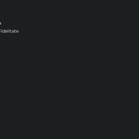
a
idelitate