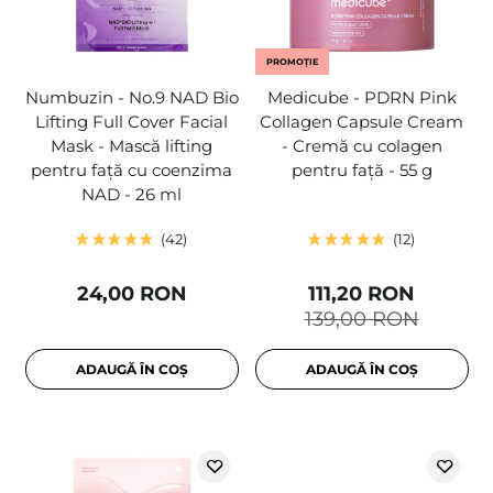
PROMOȚIE
Numbuzin - No.9 NAD Bio
Medicube - PDRN Pink
Lifting Full Cover Facial
Collagen Capsule Cream
Mask - Mască lifting
- Cremă cu colagen
pentru față cu coenzima
pentru față - 55 g
NAD - 26 ml
42
12
24,00 RON
111,20 RON
139,00 RON
ADAUGĂ ÎN COȘ
ADAUGĂ ÎN COȘ