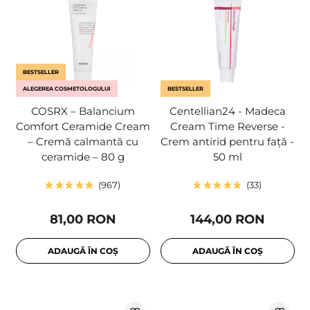
BESTSELLER
ALEGEREA COSMETOLOGULUI
BESTSELLER
COSRX – Balancium
Centellian24 - Madeca
Comfort Ceramide Cream
Cream Time Reverse -
– Cremă calmantă cu
Crem antirid pentru față -
ceramide – 80 g
50 ml
967
33
81,00 RON
144,00 RON
ADAUGĂ ÎN COȘ
ADAUGĂ ÎN COȘ