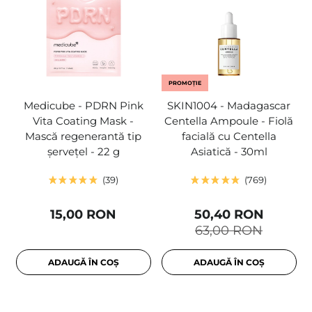
PROMOȚIE
Medicube - PDRN Pink
SKIN1004 - Madagascar
Vita Coating Mask -
Centella Ampoule - Fiolă
Mască regenerantă tip
facială cu Centella
șervețel - 22 g
Asiatică - 30ml
39
769
15,00 RON
50,40 RON
63,00 RON
ADAUGĂ ÎN COȘ
ADAUGĂ ÎN COȘ