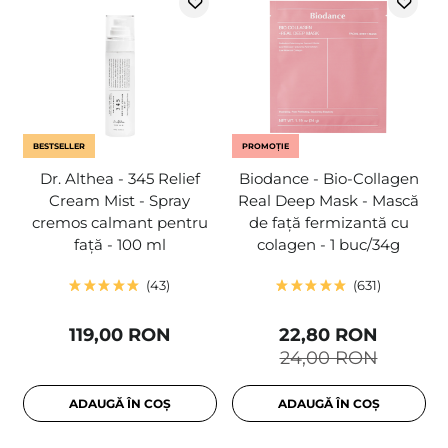
BESTSELLER
PROMOȚIE
Dr. Althea - 345 Relief
Biodance - Bio-Collagen
Cream Mist - Spray
Real Deep Mask - Mască
cremos calmant pentru
de față fermizantă cu
față - 100 ml
colagen - 1 buc/34g
43
631
119,00 RON
22,80 RON
24,00 RON
ADAUGĂ ÎN COȘ
ADAUGĂ ÎN COȘ