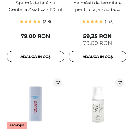
Spumă de față cu
de măști de fermitate
Centella Asiatică - 125ml
pentru față - 30 buc.
218
143
79,00 RON
59,25 RON
79,00 RON
ADAUGĂ ÎN COȘ
ADAUGĂ ÎN COȘ
PROMOȚIE