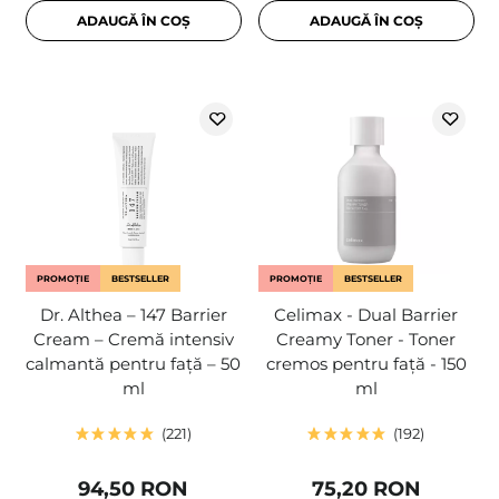
ADAUGĂ ÎN COȘ
ADAUGĂ ÎN COȘ
PROMOȚIE
BESTSELLER
PROMOȚIE
BESTSELLER
Dr. Althea – 147 Barrier
Celimax - Dual Barrier
Cream – Cremă intensiv
Creamy Toner - Toner
calmantă pentru față – 50
cremos pentru față - 150
ml
ml
221
192
94,50 RON
75,20 RON