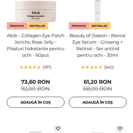
PROMOȚIE
BESTSELLER
PROMOȚIE
BESTSELLER
Abib - Collagen Eye Patch
Beauty of Joseon - Revive
Jericho Rose Jelly -
Eye Serum - Ginseng +
Plasturi hidratante pentru
Retinal - Ser antirid
ochi - 60pcs
pentru ochi - 30ml
197
540
73,60 RON
61,20 RON
92,00 RON
68,00 RON
ADAUGĂ ÎN COȘ
ADAUGĂ ÎN COȘ