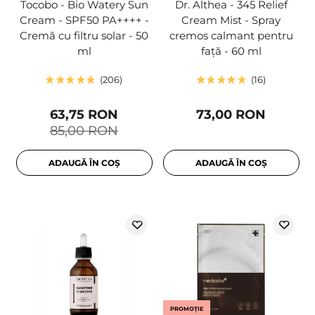
Tocobo - Bio Watery Sun
Dr. Althea - 345 Relief
Cream - SPF50 PA++++ -
Cream Mist - Spray
Cremă cu filtru solar - 50
cremos calmant pentru
ml
față - 60 ml
206
16
63,75 RON
73,00 RON
85,00 RON
ADAUGĂ ÎN COȘ
ADAUGĂ ÎN COȘ
PROMOȚIE