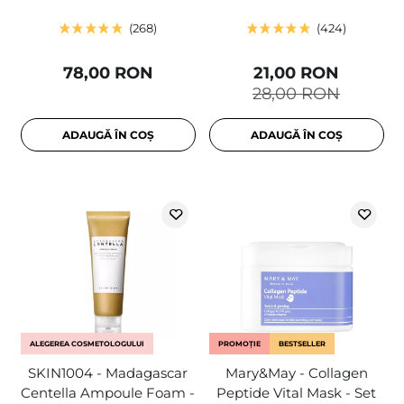
268
424
78,00 RON
21,00 RON
28,00 RON
ADAUGĂ ÎN COȘ
ADAUGĂ ÎN COȘ
ALEGEREA COSMETOLOGULUI
PROMOȚIE
BESTSELLER
SKIN1004 - Madagascar
Mary&May - Collagen
Centella Ampoule Foam -
Peptide Vital Mask - Set