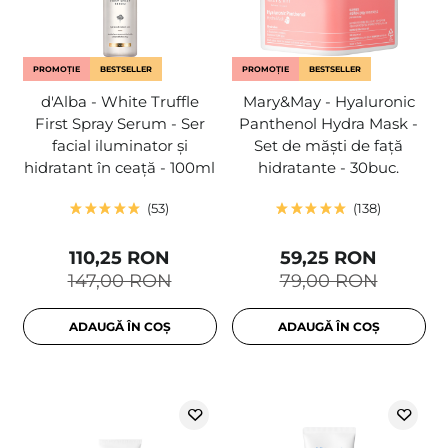
PROMOȚIE
BESTSELLER
PROMOȚIE
BESTSELLER
d'Alba - White Truffle
Mary&May - Hyaluronic
First Spray Serum - Ser
Panthenol Hydra Mask -
facial iluminator și
Set de măști de față
hidratant în ceață - 100ml
hidratante - 30buc.
53
138
110,25 RON
59,25 RON
147,00 RON
79,00 RON
ADAUGĂ ÎN COȘ
ADAUGĂ ÎN COȘ