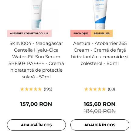
ALEGEREA COSMETOLOGULUI
PROMOȚIE
BESTSELLER
SKIN1004 - Madagascar
Aestura - Atobarrier 365
Centella Hyalu-Cica
Cream - Cremă de față
Water-Fit Sun Serum
hidratantă cu ceramide și
SPF50+ PA++++ - Cremă
colesterol - 80ml
hidratantă de protecție
solară - 50ml
195
88
157,00 RON
165,60 RON
184,00 RON
ADAUGĂ ÎN COȘ
ADAUGĂ ÎN COȘ