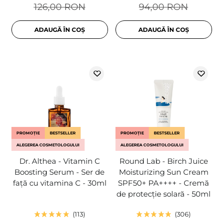
126,00 RON
94,00 RON
ADAUGĂ ÎN COȘ
ADAUGĂ ÎN COȘ
PROMOȚIE
BESTSELLER
PROMOȚIE
BESTSELLER
ALEGEREA COSMETOLOGULUI
ALEGEREA COSMETOLOGULUI
Dr. Althea - Vitamin C
Round Lab - Birch Juice
Boosting Serum - Ser de
Moisturizing Sun Cream
față cu vitamina C - 30ml
SPF50+ PA++++ - Cremă
de protecție solară - 50ml
113
306