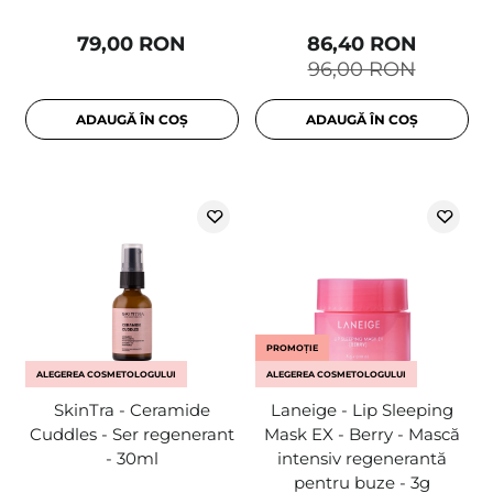
79,00 RON
86,40 RON
96,00 RON
ADAUGĂ ÎN COȘ
ADAUGĂ ÎN COȘ
PROMOȚIE
ALEGEREA COSMETOLOGULUI
ALEGEREA COSMETOLOGULUI
SkinTra - Ceramide
Laneige - Lip Sleeping
Cuddles - Ser regenerant
Mask EX - Berry - Mască
- 30ml
intensiv regenerantă
pentru buze - 3g