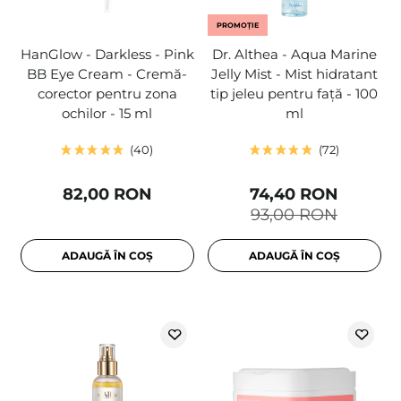
PROMOȚIE
HanGlow - Darkless - Pink
Dr. Althea - Aqua Marine
BB Eye Cream - Cremă-
Jelly Mist - Mist hidratant
corector pentru zona
tip jeleu pentru față - 100
ochilor - 15 ml
ml
40
72
82,00 RON
74,40 RON
93,00 RON
ADAUGĂ ÎN COȘ
ADAUGĂ ÎN COȘ