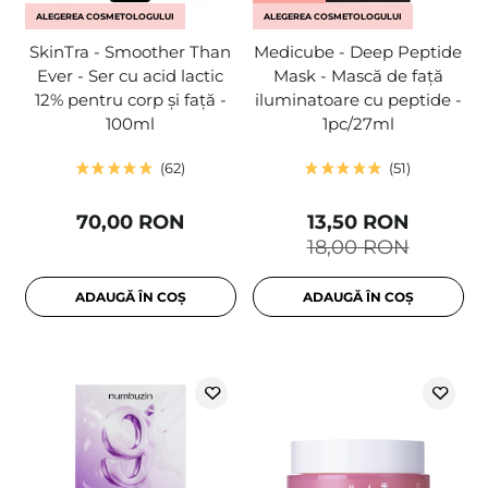
ALEGEREA COSMETOLOGULUI
ALEGEREA COSMETOLOGULUI
SkinTra - Smoother Than
Medicube - Deep Peptide
Ever - Ser cu acid lactic
Mask - Mască de față
12% pentru corp și față -
iluminatoare cu peptide -
100ml
1pc/27ml
62
51
70,00 RON
13,50 RON
18,00 RON
ADAUGĂ ÎN COȘ
ADAUGĂ ÎN COȘ