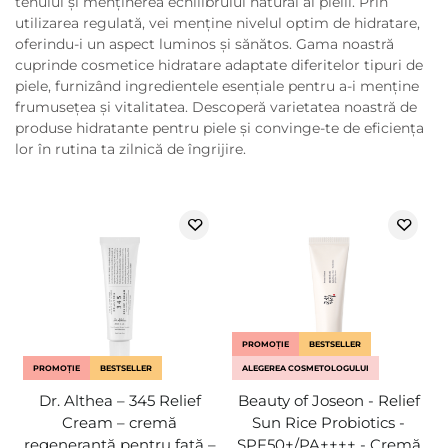
tenului și menținerea echilibrului natural al pielii. Prin
utilizarea regulată, vei menține nivelul optim de hidratare,
oferindu-i un aspect luminos și sănătos. Gama noastră
cuprinde cosmetice hidratare adaptate diferitelor tipuri de
piele, furnizând ingredientele esențiale pentru a-i menține
frumusețea și vitalitatea. Descoperă varietatea noastră de
produse hidratante pentru piele și convinge-te de eficiența
lor în rutina ta zilnică de îngrijire.
PROMOȚIE
BESTSELLER
PROMOȚIE
BESTSELLER
ALEGEREA COSMETOLOGULUI
Dr. Althea – 345 Relief
Beauty of Joseon - Relief
Cream – cremă
Sun Rice Probiotics -
regenerantă pentru față –
SPF50+/PA++++ - Cremă