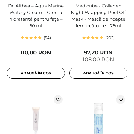
Dr. Althea – Aqua Marine
Medicube - Collagen
Watery Cream – Cremă
Night Wrapping Peel Off
hidratantă pentru față –
Mask - Mască de noapte
50 ml
fermecătoare - 75ml
54
202
110,00 RON
97,20 RON
108,00 RON
ADAUGĂ ÎN COȘ
ADAUGĂ ÎN COȘ