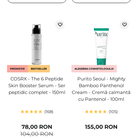
PROMOȚIE
BESTSELLER
ALEGEREA COSMETOLOGULUI
COSRX - The 6 Peptide
Purito Seoul - Mighty
Skin Booster Serum - Ser
Bamboo Panthenol
peptidic complet - 150ml
Cream - Cremă calmantă
cu Pantenol - 100ml
168
105
78,00 RON
155,00 RON
104,00 RON