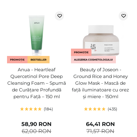
PROMOȚIE
PROMOȚIE
BESTSELLER
ALEGEREA COSMETOLOGULUI
Anua - Heartleaf
Beauty of Joseon -
Quercetinol Pore Deep
Ground Rice and Honey
Cleansing Foam – Spumă
Glow Mask - Mască de
de Curățare Profundă
față iluminatoare cu orez
pentru Față – 150 ml
și miere - 150ml
184
435
58,90 RON
64,41 RON
62,00 RON
71,57 RON