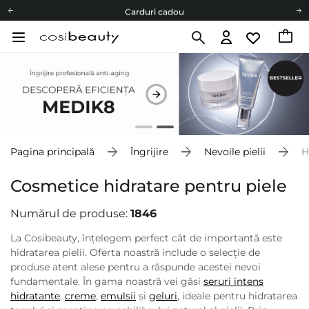
Carduri cadou
Livrare mai ieftină pentru comenzile de la 150 RON!
Fii eco cu noi
Carduri cadou
Livrare mai ieftină pentru comenzile de la 150 RON!
Fii eco cu noi
Pagina principală
Îngrijire
Nevoile pielii
H
Cosmetice hidratare pentru piele
Numărul de produse:
1846
La Cosibeauty, înțelegem perfect cât de importantă este
hidratarea pielii. Oferta noastră include o selecție de
produse atent alese pentru a răspunde acestei nevoi
fundamentale. În gama noastră vei găsi
seruri intens
hidratante
,
creme
,
emulsii
și
geluri
, ideale pentru hidratarea