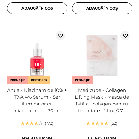
ADAUGĂ ÎN COȘ
ADAUGĂ ÎN COȘ
PROMOȚIE
BESTSELLER
PROMOȚIE
Anua - Niacinamide 10% +
Medicube - Collagen
TXA 4% Serum - Ser
Lifting Mask - Mască de
iluminator cu
față cu colagen pentru
niacinamida - 30ml
fermitate - 1 buc/27g
173
52
89,30 RON
13,50 RON