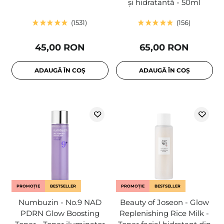
și hidratantă - 50ml
1531
156
45,00 RON
65,00 RON
ADAUGĂ ÎN COȘ
ADAUGĂ ÎN COȘ
PROMOȚIE
BESTSELLER
PROMOȚIE
BESTSELLER
Numbuzin - No.9 NAD
Beauty of Joseon - Glow
PDRN Glow Boosting
Replenishing Rice Milk -