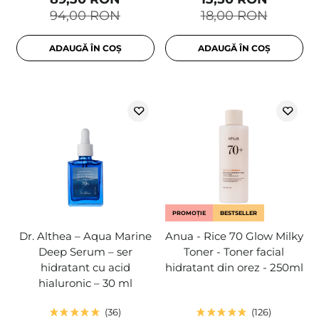
94,00 RON
18,00 RON
ADAUGĂ ÎN COȘ
ADAUGĂ ÎN COȘ
PROMOȚIE
BESTSELLER
Dr. Althea – Aqua Marine
Anua - Rice 70 Glow Milky
Deep Serum – ser
Toner - Toner facial
hidratant cu acid
hidratant din orez - 250ml
hialuronic – 30 ml
36
126