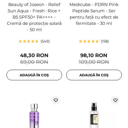
Beauty of Joseon - Relief
Medicube - PDRN Pink
Sun Aqua - Fresh : Rice +
Peptide Serum - Ser
B5 SPF50+ PA++++ -
pentru față cu efect de
Cremă de protecție solară
fermitate - 30 ml
- 50 ml
549
158
48,30 RON
98,10 RON
69,00 RON
109,00 RON
ADAUGĂ ÎN COȘ
ADAUGĂ ÎN COȘ