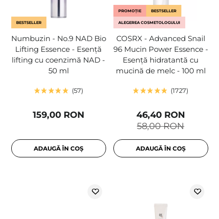
PROMOȚIE
BESTSELLER
BESTSELLER
ALEGEREA COSMETOLOGULUI
Numbuzin - No.9 NAD Bio
COSRX - Advanced Snail
Lifting Essence - Esență
96 Mucin Power Essence -
lifting cu coenzimă NAD -
Esență hidratantă cu
50 ml
mucină de melc - 100 ml
57
1727
159,00 RON
46,40 RON
58,00 RON
ADAUGĂ ÎN COȘ
ADAUGĂ ÎN COȘ