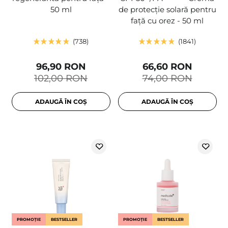
50 ml
de protecție solară pentru
față cu orez - 50 ml
738
1841
96,90 RON
66,60 RON
102,00 RON
74,00 RON
ADAUGĂ ÎN COȘ
ADAUGĂ ÎN COȘ
PROMOȚIE
BESTSELLER
PROMOȚIE
BESTSELLER