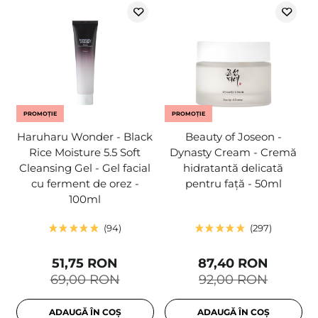
PROMOȚIE
PROMOȚIE
Haruharu Wonder - Black
Beauty of Joseon -
Rice Moisture 5.5 Soft
Dynasty Cream - Cremă
Cleansing Gel - Gel facial
hidratantă delicată
cu ferment de orez -
pentru față - 50ml
100ml
94
297
51,75 RON
87,40 RON
69,00 RON
92,00 RON
ADAUGĂ ÎN COȘ
ADAUGĂ ÎN COȘ