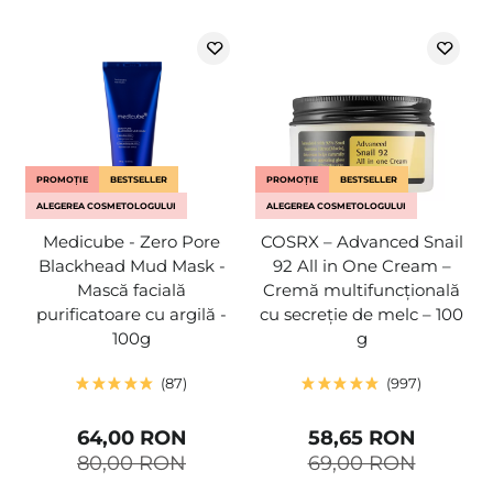
PROMOȚIE
BESTSELLER
PROMOȚIE
BESTSELLER
ALEGEREA COSMETOLOGULUI
ALEGEREA COSMETOLOGULUI
Medicube - Zero Pore
COSRX – Advanced Snail
Blackhead Mud Mask -
92 All in One Cream –
Mască facială
Cremă multifuncțională
purificatoare cu argilă -
cu secreție de melc – 100
100g
g
87
997
64,00 RON
58,65 RON
80,00 RON
69,00 RON