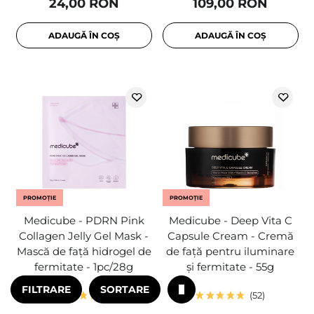
24,00 RON
109,00 RON
ADAUGĂ ÎN COȘ
ADAUGĂ ÎN COȘ
PROMOȚIE
PROMOȚIE
Medicube - PDRN Pink
Medicube - Deep Vita C
Collagen Jelly Gel Mask -
Capsule Cream - Cremă
Mască de față hidrogel de
de față pentru iluminare
fermitate - 1pc/28g
și fermitate - 55g
FILTRARE
SORTARE
82
52