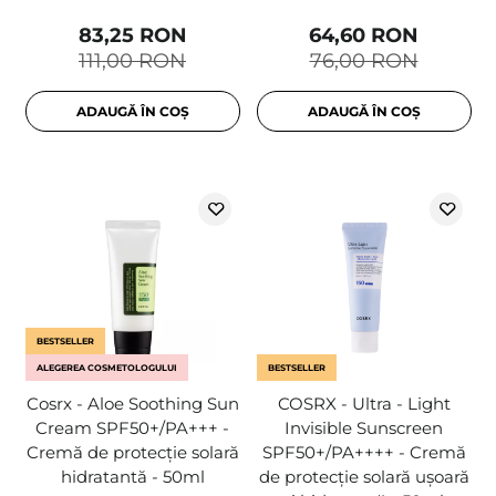
83,25 RON
64,60 RON
111,00 RON
76,00 RON
ADAUGĂ ÎN COȘ
ADAUGĂ ÎN COȘ
BESTSELLER
ALEGEREA COSMETOLOGULUI
BESTSELLER
Cosrx - Aloe Soothing Sun
COSRX - Ultra - Light
Cream SPF50+/PA+++ -
Invisible Sunscreen
Cremă de protecție solară
SPF50+/PA++++ - Cremă
hidratantă - 50ml
de protecție solară ușoară