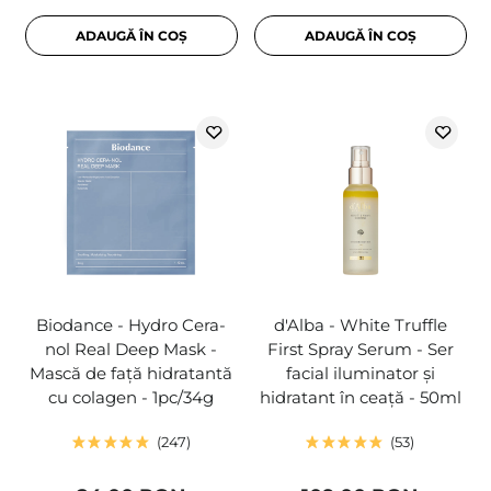
ADAUGĂ ÎN COȘ
ADAUGĂ ÎN COȘ
Biodance - Hydro Cera-
d'Alba - White Truffle
nol Real Deep Mask -
First Spray Serum - Ser
Mască de față hidratantă
facial iluminator și
cu colagen - 1pc/34g
hidratant în ceață - 50ml
247
53