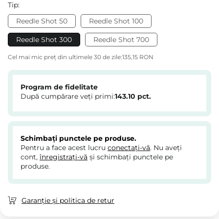
Tip:
Reedle Shot 50
Reedle Shot 100
Reedle Shot 300
Reedle Shot 700
Cel mai mic preț din ultimele 30 de zile:
135,15 RON
Program de fidelitate
După cumpărare veți primi:
143.10
pct.
Schimbați punctele pe produse.
Pentru a face acest lucru
conectați-vă
. Nu aveți
cont,
înregistrați-vă
și schimbați punctele pe
produse.
Garanție și politica de retur