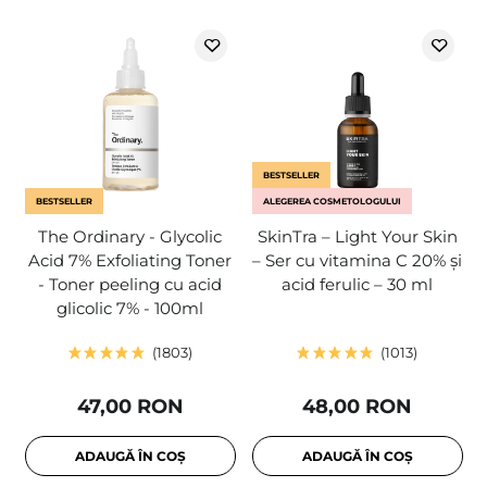
BESTSELLER
BESTSELLER
ALEGEREA COSMETOLOGULUI
The Ordinary - Glycolic
SkinTra – Light Your Skin
Acid 7% Exfoliating Toner
– Ser cu vitamina C 20% și
- Toner peeling cu acid
acid ferulic – 30 ml
glicolic 7% - 100ml
1803
1013
47,00 RON
48,00 RON
ADAUGĂ ÎN COȘ
ADAUGĂ ÎN COȘ