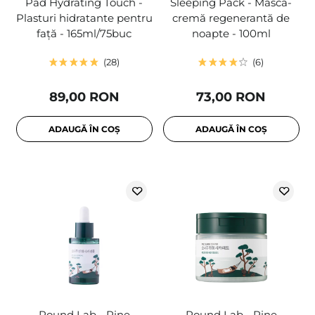
Pad Hydrating Touch -
Sleeping Pack - Mască-
Plasturi hidratante pentru
cremă regenerantă de
față - 165ml/75buc
noapte - 100ml
28
6
89,00 RON
73,00 RON
ADAUGĂ ÎN COȘ
ADAUGĂ ÎN COȘ
Round Lab - Pine
Round Lab - Pine