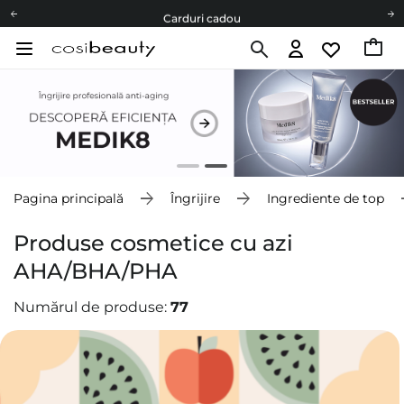
Carduri cadou
Livrare mai ieftină pentru comenzile de la 150 RON!
Fii eco cu noi
Carduri cadou
Livrare mai ieftină pentru comenzile de la 150 RON!
Fii eco cu noi
Pagina principală
Îngrijire
Ingrediente de top
Produse cosmetice cu azi
AHA/BHA/PHA
Numărul de produse:
77