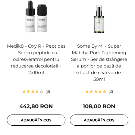
Medik8 - Oxy R - Peptides
Some By Mi - Super
- Ser cu peptide cu
Matcha Pore Tightening
oxiresveratrol pentru
Serum - Ser de strângere
reducerea decolorării -
a porilor pe bază de
2x10ml
extract de ceai verde -
50ml
3
2
442,80 RON
108,00 RON
ADAUGĂ ÎN COȘ
ADAUGĂ ÎN COȘ