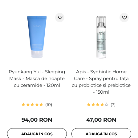
Pyunkang Yul - Sleeping
Apis - Synbiotic Home
Mask - Mască de noapte
Care - Spray pentru față
cu ceramide - 120ml
cu probiotice și prebiotice
- 150ml
10
7
94,00 RON
47,00 RON
ADAUGĂ ÎN COȘ
ADAUGĂ ÎN COȘ