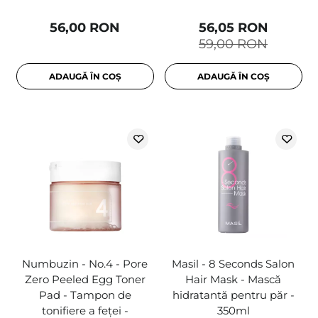
56,00 RON
56,05 RON
59,00 RON
ADAUGĂ ÎN COȘ
ADAUGĂ ÎN COȘ
Numbuzin - No.4 - Pore
Masil - 8 Seconds Salon
Zero Peeled Egg Toner
Hair Mask - Mască
Pad - Tampon de
hidratantă pentru păr -
tonifiere a feței -
350ml