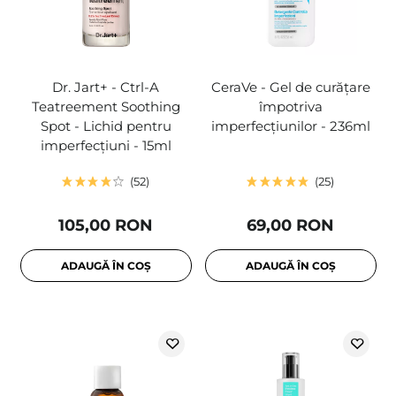
Dr. Jart+ - Ctrl-A
CeraVe - Gel de curățare
Teatreement Soothing
împotriva
Spot - Lichid pentru
imperfecțiunilor - 236ml
imperfecțiuni - 15ml
52
25
105,00 RON
69,00 RON
ADAUGĂ ÎN COȘ
ADAUGĂ ÎN COȘ