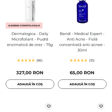
ALEGEREA COSMETOLOGULUI
Dermalogica - Daily
Bandi - Medical Expert -
Microfoliant - Pudră
Anti Acne - Fiolă
enzimatică de orez - 75g
concentrată anti-acnee -
30ml
86
35
327,00 RON
65,00 RON
ADAUGĂ ÎN COȘ
ADAUGĂ ÎN COȘ