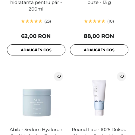
hidratantă pentru păr -
buze - 13 g
200ml
23
10
62,00 RON
88,00 RON
ADAUGĂ ÎN COȘ
ADAUGĂ ÎN COȘ
Abib - Sedum Hyaluron
Round Lab - 1025 Dokdo