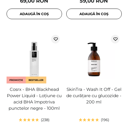
69,00 RON
59,00 RON
ADAUGĂ ÎN COȘ
ADAUGĂ ÎN COȘ
PROMOȚIE
BESTSELLER
Cosrx - BHA Blackhead
SkinTra - Wash It Off - Gel
Power Liquid - Loțiune cu
de curățare cu glucozide -
acid BHA împotriva
200 ml
punctelor negre - 100ml
238
196