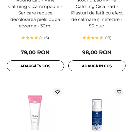
Calming Cica Ampoule -
Calming Cica Pad -
Ser care reduce
Plasturi de față cu efect
decolorarea pielii după
de calmare și netezire -
eczeme - 30ml
50 buc.
6
19
79,00 RON
98,00 RON
ADAUGĂ ÎN COȘ
ADAUGĂ ÎN COȘ