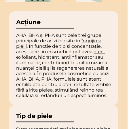
Acțiune
AHA, BHA și PHA sunt cele trei grupe
principale de acizi folosite în
îngrijirea
pielii
. În funcție de tip și concentrație,
acești acizi în cosmetice pot avea
efect
exfoliant
,
hidratant
, antiinflamator sau
iluminator, contribuind la uniformizarea
nuanței pielii și la regenerarea naturală a
acesteia. În produsele cosmetice cu acizi
AHA, BHA, PHA, formulele sunt atent
echilibrate pentru a oferi rezultate vizibile
fără a irita pielea, stimulând reînnoirea
celulară și redându-i un aspect luminos.
Tip de piele