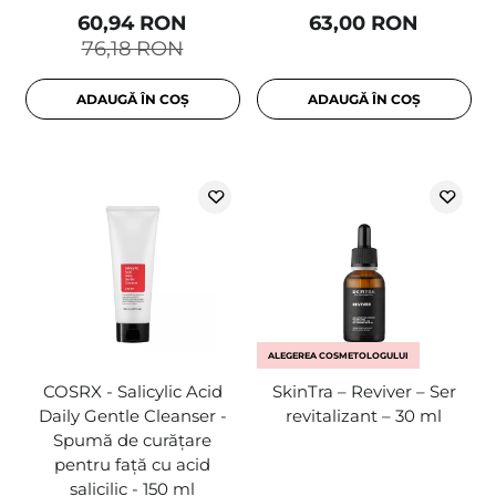
60,94 RON
63,00 RON
76,18 RON
ADAUGĂ ÎN COȘ
ADAUGĂ ÎN COȘ
ALEGEREA COSMETOLOGULUI
COSRX - Salicylic Acid
SkinTra – Reviver – Ser
Daily Gentle Cleanser -
revitalizant – 30 ml
Spumă de curățare
pentru față cu acid
salicilic - 150 ml