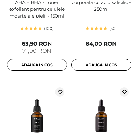
AHA + BHA - Toner
corporală cu acid salicilic -
exfoliant pentru celulele
250ml
moarte ale pielii - 150ml
100
30
63,90 RON
84,00 RON
71,00 RON
ADAUGĂ ÎN COȘ
ADAUGĂ ÎN COȘ