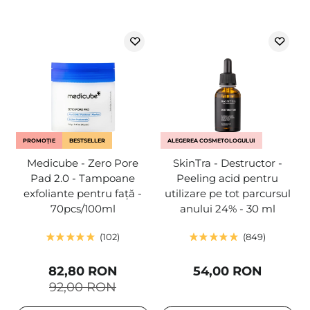
PROMOȚIE
BESTSELLER
ALEGEREA COSMETOLOGULUI
Medicube - Zero Pore
SkinTra - Destructor -
Pad 2.0 - Tampoane
Peeling acid pentru
exfoliante pentru față -
utilizare pe tot parcursul
70pcs/100ml
anului 24% - 30 ml
102
849
82,80 RON
54,00 RON
92,00 RON