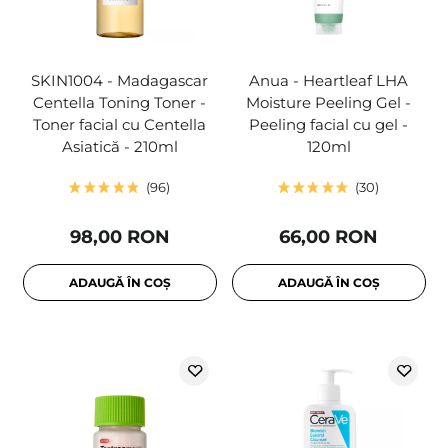
SKIN1004 - Madagascar
Anua - Heartleaf LHA
Centella Toning Toner -
Moisture Peeling Gel -
Toner facial cu Centella
Peeling facial cu gel -
Asiatică - 210ml
120ml
96
30
98,00 RON
66,00 RON
ADAUGĂ ÎN COȘ
ADAUGĂ ÎN COȘ