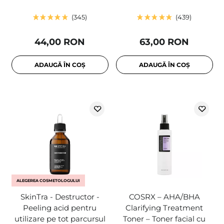
345
439
44,00 RON
63,00 RON
ADAUGĂ ÎN COȘ
ADAUGĂ ÎN COȘ
ALEGEREA COSMETOLOGULUI
SkinTra - Destructor -
COSRX – AHA/BHA
Peeling acid pentru
Clarifying Treatment
utilizare pe tot parcursul
Toner – Toner facial cu