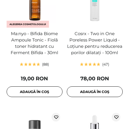
ALEGEREA COSMETOLOGULUI
Ma:nyo - Bifida Biome
Cosrx - Two in One
Ampoule Tonic - Fiolă
Poreless Power Liquid -
toner hidratant cu
Loțiune pentru reducerea
Ferment Bifida - 30ml
porilor dilatați - 100ml
88
47
19,00 RON
78,00 RON
ADAUGĂ ÎN COȘ
ADAUGĂ ÎN COȘ