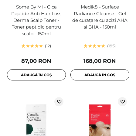
Some By Mi - Cica
Medik8 - Surface
Peptide Anti Hair Loss
Radiance Cleanse - Gel
Derma Scalp Toner -
de curățare cu acizi AHA
Toner peptidic pentru
și BHA - 150ml
scalp - 150ml
12
195
87,00 RON
168,00 RON
ADAUGĂ ÎN COȘ
ADAUGĂ ÎN COȘ