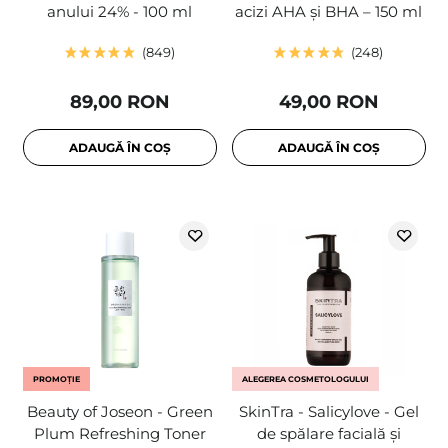
anului 24% - 100 ml
acizi AHA și BHA – 150 ml
849
248
89,00 RON
49,00 RON
ADAUGĂ ÎN COȘ
ADAUGĂ ÎN COȘ
PROMOȚIE
ALEGEREA COSMETOLOGULUI
Beauty of Joseon - Green
SkinTra - Salicylove - Gel
Plum Refreshing Toner
de spălare facială și