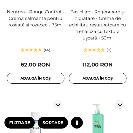
Neutrea - Rouge Control -
BasicLab - Regenerare și
Cremă calmantă pentru
hidratare - Cremă de
roșeață și rozacee - 75ml
echilibru restauratoare cu
trehaloză cu textură
ușoară - 50ml
14
8
62,00 RON
112,00 RON
ADAUGĂ ÎN COȘ
ADAUGĂ ÎN COȘ
FILTRARE
SORTARE