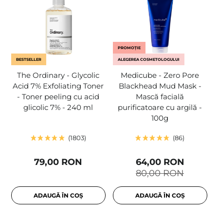
PROMOȚIE
BESTSELLER
ALEGEREA COSMETOLOGULUI
The Ordinary - Glycolic
Medicube - Zero Pore
Acid 7% Exfoliating Toner
Blackhead Mud Mask -
- Toner peeling cu acid
Mască facială
glicolic 7% - 240 ml
purificatoare cu argilă -
100g
1803
86
79,00 RON
64,00 RON
80,00 RON
ADAUGĂ ÎN COȘ
ADAUGĂ ÎN COȘ