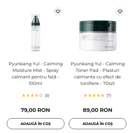
Pyunkang Yul - Calming
Pyunkang Yul - Calming
Moisture Mist - Spray
Toner Pad - Plasturi
calmant pentru față -
calmante cu efect de
100ml
tonifiere - 70szt
5
7
79,00 RON
89,00 RON
ADAUGĂ ÎN COȘ
ADAUGĂ ÎN COȘ