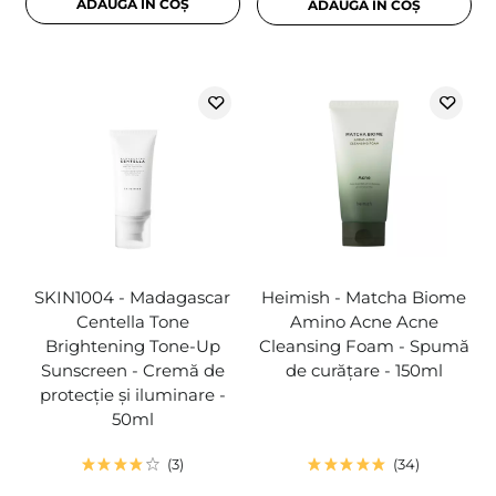
ADAUGĂ ÎN COȘ
ADAUGĂ ÎN COȘ
SKIN1004 - Madagascar
Heimish - Matcha Biome
Centella Tone
Amino Acne Acne
Brightening Tone-Up
Cleansing Foam - Spumă
Sunscreen - Cremă de
de curățare - 150ml
protecție și iluminare -
50ml
3
34