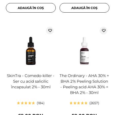
ADAUGĂ ÎN COȘ
ADAUGĂ ÎN COȘ
SkinTra - Comedo-killer -
The Ordinary - AHA 30% +
Ser cu acid salicilic
BHA 2% Peeling Solution
încapsulat 2% - 30ml
- Peeling acid AHA 30% +
BHA 2% - 30ml
184
2657