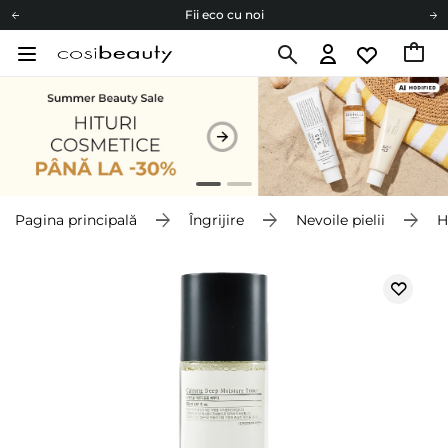
Fii eco cu noi
Carduri cadou
Livrare mai ieftină pentru comenzile de la 150 RON!
Fii eco cu noi
Pagina principală
Îngrijire
Nevoile pielii
H