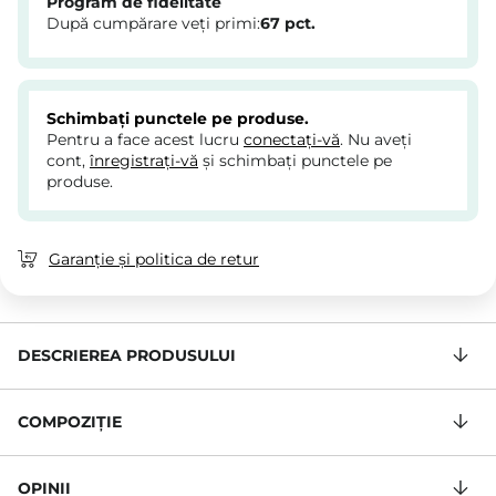
Program de fidelitate
După cumpărare veți primi:
67
pct.
Schimbați punctele pe produse.
Pentru a face acest lucru
conectați-vă
. Nu aveți
cont,
înregistrați-vă
și schimbați punctele pe
produse.
Garanție și politica de retur
DESCRIEREA PRODUSULUI
COMPOZIŢIE
OPINII