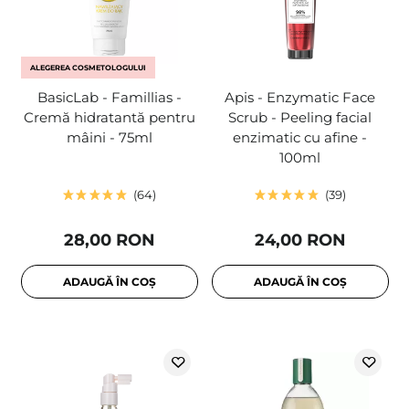
ALEGEREA COSMETOLOGULUI
BasicLab - Famillias -
Apis - Enzymatic Face
Cremă hidratantă pentru
Scrub - Peeling facial
mâini - 75ml
enzimatic cu afine -
100ml
64
39
28,00 RON
24,00 RON
ADAUGĂ ÎN COȘ
ADAUGĂ ÎN COȘ