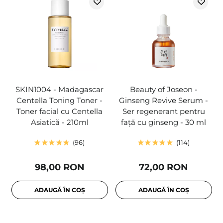
SKIN1004 - Madagascar
Beauty of Joseon -
Centella Toning Toner -
Ginseng Revive Serum -
Toner facial cu Centella
Ser regenerant pentru
Asiatică - 210ml
față cu ginseng - 30 ml
96
114
98,00 RON
72,00 RON
ADAUGĂ ÎN COȘ
ADAUGĂ ÎN COȘ