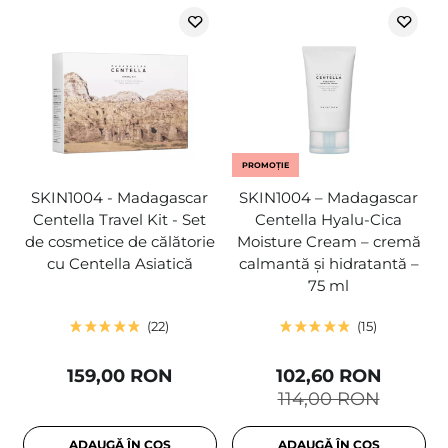
PROMOȚIE
SKIN1004 - Madagascar
SKIN1004 – Madagascar
Centella Travel Kit - Set
Centella Hyalu-Cica
de cosmetice de călătorie
Moisture Cream – cremă
cu Centella Asiatică
calmantă și hidratantă –
75 ml
22
15
159,00 RON
102,60 RON
114,00 RON
ADAUGĂ ÎN COȘ
ADAUGĂ ÎN COȘ