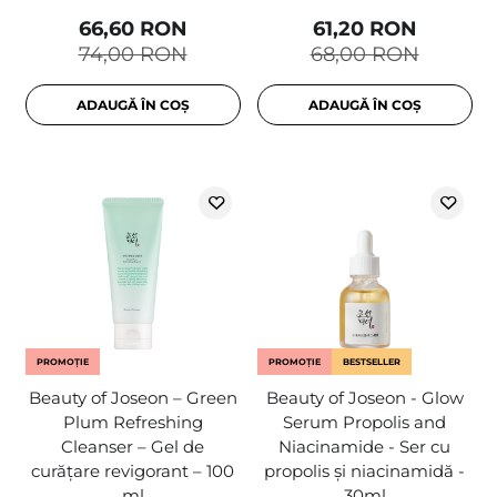
66,60 RON
61,20 RON
74,00 RON
68,00 RON
ADAUGĂ ÎN COȘ
ADAUGĂ ÎN COȘ
PROMOȚIE
PROMOȚIE
BESTSELLER
Beauty of Joseon – Green
Beauty of Joseon - Glow
Plum Refreshing
Serum Propolis and
Cleanser – Gel de
Niacinamide - Ser cu
curățare revigorant – 100
propolis și niacinamidă -
ml
30ml