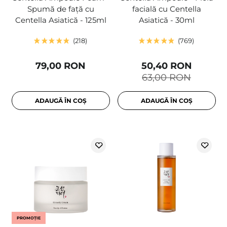
Spumă de față cu
facială cu Centella
Centella Asiatică - 125ml
Asiatică - 30ml
218
769
79,00 RON
50,40 RON
63,00 RON
ADAUGĂ ÎN COȘ
ADAUGĂ ÎN COȘ
PROMOȚIE