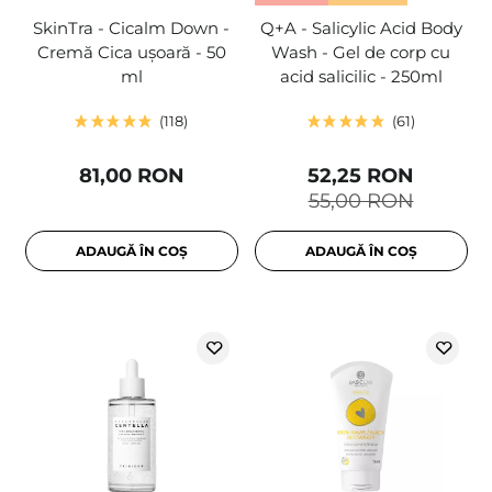
SkinTra - Cicalm Down -
Q+A - Salicylic Acid Body
Cremă Cica ușoară - 50
Wash - Gel de corp cu
ml
acid salicilic - 250ml
118
61
81,00 RON
52,25 RON
55,00 RON
ADAUGĂ ÎN COȘ
ADAUGĂ ÎN COȘ