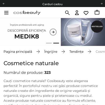
Carduri cadou
Livrare mai ieftină pentru comenzile de la 150 RON!
Fii eco cu noi
Carduri cadou
Livrare mai ieftină pentru comenzile de la 150 RON!
Fii eco cu noi
Pagina principală
Îngrijire
Tendințe
Cosme
Cosmetice naturale
Numărul de produse:
323
Cauți cosmetice naturale? Cosibeauty este alegerea
perfectă! În portofoliul nostru vei găsi produse cosmetice
naturale create din ingrediente de origine vegetală și
organică, sigure pentru piele și prietenoase cu mediul.
Aceste produse naturale cosmetice au formule eficiente,