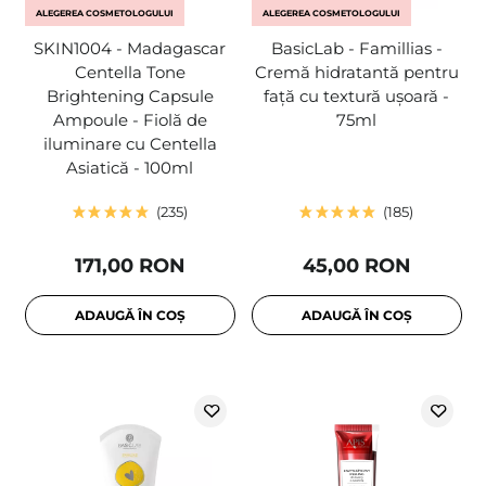
ALEGEREA COSMETOLOGULUI
ALEGEREA COSMETOLOGULUI
SKIN1004 - Madagascar
BasicLab - Famillias -
Centella Tone
Cremă hidratantă pentru
Brightening Capsule
față cu textură ușoară -
Ampoule - Fiolă de
75ml
iluminare cu Centella
Asiatică - 100ml
235
185
171,00 RON
45,00 RON
ADAUGĂ ÎN COȘ
ADAUGĂ ÎN COȘ