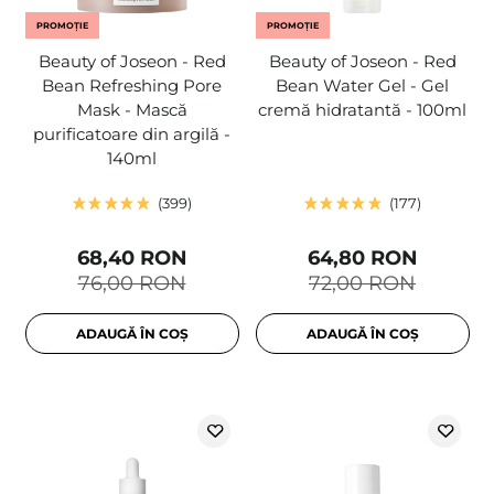
PROMOȚIE
PROMOȚIE
Beauty of Joseon - Red
Beauty of Joseon - Red
Bean Refreshing Pore
Bean Water Gel - Gel
Mask - Mască
cremă hidratantă - 100ml
purificatoare din argilă -
140ml
399
177
68,40 RON
64,80 RON
76,00 RON
72,00 RON
ADAUGĂ ÎN COȘ
ADAUGĂ ÎN COȘ