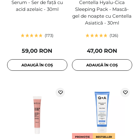
Serum - Ser de față cu
Centella Hyalu-Cica
acid azelaic - 30ml
Sleeping Pack - Mască-
gel de noapte cu Centella
Asiatică - 30ml
173
126
59,00 RON
47,00 RON
ADAUGĂ ÎN COȘ
ADAUGĂ ÎN COȘ
PROMOȚIE
BESTSELLER