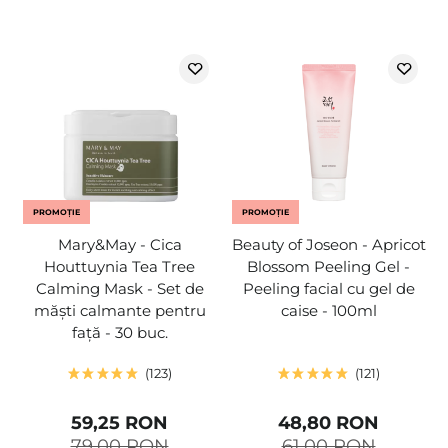
PROMOȚIE
PROMOȚIE
Mary&May - Cica
Beauty of Joseon - Apricot
Houttuynia Tea Tree
Blossom Peeling Gel -
Calming Mask - Set de
Peeling facial cu gel de
măști calmante pentru
caise - 100ml
față - 30 buc.
123
121
59,25 RON
48,80 RON
79,00 RON
61,00 RON