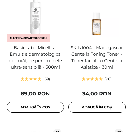
ALEGEREA COSMETOLOGULUI
BasicLab - Micellis -
SKIN1004 - Madagascar
Emulsie dermatologică
Centella Toning Toner -
de curățare pentru piele
Toner facial cu Centella
ultra-sensibilă - 300ml
Asiatică - 30ml
59
96
89,00 RON
34,00 RON
ADAUGĂ ÎN COȘ
ADAUGĂ ÎN COȘ