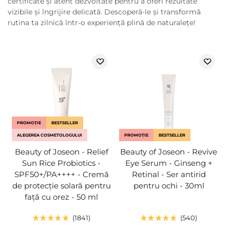
certificate și atent dezvoltate pentru a oferi rezultate
vizibile și îngrijire delicată. Descoperă-le și transformă
rutina ta zilnică într-o experiență plină de naturalețe!
PROMOȚIE
BESTSELLER
ALEGEREA COSMETOLOGULUI
PROMOȚIE
BESTSELLER
Beauty of Joseon - Relief
Beauty of Joseon - Revive
Sun Rice Probiotics -
Eye Serum - Ginseng +
SPF50+/PA++++ - Cremă
Retinal - Ser antirid
de protecție solară pentru
pentru ochi - 30ml
față cu orez - 50 ml
1841
540