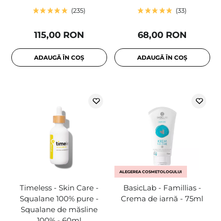
235
33
115,00 RON
68,00 RON
ADAUGĂ ÎN COȘ
ADAUGĂ ÎN COȘ
ALEGEREA COSMETOLOGULUI
Timeless - Skin Care -
BasicLab - Famillias -
Squalane 100% pure -
Crema de iarnă - 75ml
Squalane de măsline
100% - 60ml