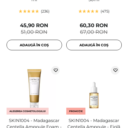
236
475
45,90 RON
60,30 RON
51,00 RON
67,00 RON
ADAUGĂ ÎN COȘ
ADAUGĂ ÎN COȘ
ALEGEREA COSMETOLOGULUI
PROMOȚIE
SKIN1004 - Madagascar
SKIN1004 - Madagascar
Centella Ampoule Foam -
Centella Ampoule - Fiolă