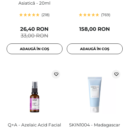
Asiatică - 20ml
218
769
26,40 RON
158,00 RON
33,00 RON
ADAUGĂ ÎN COȘ
ADAUGĂ ÎN COȘ
Q+A - Azelaic Acid Facial
SKIN1004 - Madagascar