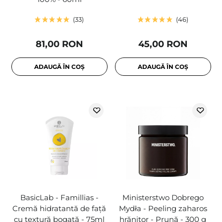
33
46
81,00 RON
45,00 RON
ADAUGĂ ÎN COȘ
ADAUGĂ ÎN COȘ
BasicLab - Famillias -
Ministerstwo Dobrego
Cremă hidratantă de față
Mydła - Peeling zaharos
cu textură bogată - 75ml
hrănitor - Prună - 300 g