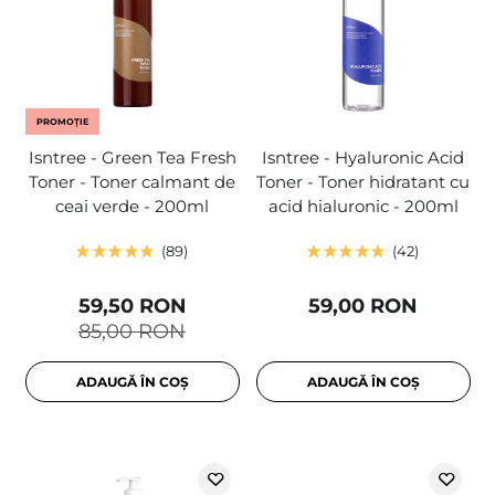
PROMOȚIE
Isntree - Green Tea Fresh
Isntree - Hyaluronic Acid
Toner - Toner calmant de
Toner - Toner hidratant cu
ceai verde - 200ml
acid hialuronic - 200ml
89
42
59,50 RON
59,00 RON
85,00 RON
ADAUGĂ ÎN COȘ
ADAUGĂ ÎN COȘ