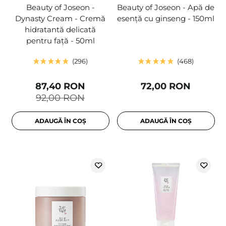
Beauty of Joseon -
Beauty of Joseon - Apă de
Dynasty Cream - Cremă
esență cu ginseng - 150ml
hidratantă delicată
pentru față - 50ml
296
468
87,40 RON
72,00 RON
92,00 RON
ADAUGĂ ÎN COȘ
ADAUGĂ ÎN COȘ