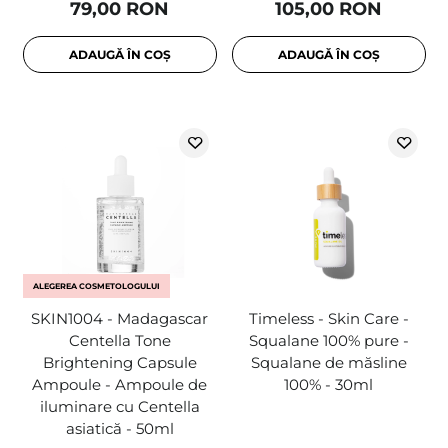
79,00 RON
105,00 RON
ADAUGĂ ÎN COȘ
ADAUGĂ ÎN COȘ
ALEGEREA COSMETOLOGULUI
SKIN1004 - Madagascar
Timeless - Skin Care -
Centella Tone
Squalane 100% pure -
Brightening Capsule
Squalane de măsline
Ampoule - Ampoule de
100% - 30ml
iluminare cu Centella
asiatică - 50ml