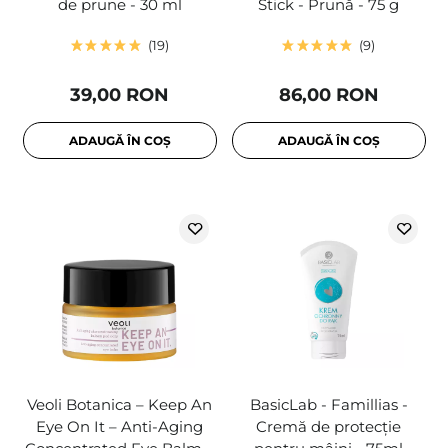
de prune - 30 ml
Stick - Prună - 75 g
19
9
39,00 RON
86,00 RON
ADAUGĂ ÎN COȘ
ADAUGĂ ÎN COȘ
Veoli Botanica – Keep An
BasicLab - Famillias -
Eye On It – Anti-Aging
Cremă de protecție