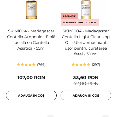
PROMOȚIE
ALEGEREA COSMETOLOGULUI
SKIN1004 - Madagascar
SKIN1004 - Madagascar
Centella Ampoule - Fiolă
Centella Light Cleansing
facială cu Centella
Oil - Ulei demachiant
Asiatică - 55ml
ușor pentru curățarea
feței - 30 ml
769
297
107,00 RON
33,60 RON
42,00 RON
ADAUGĂ ÎN COȘ
ADAUGĂ ÎN COȘ