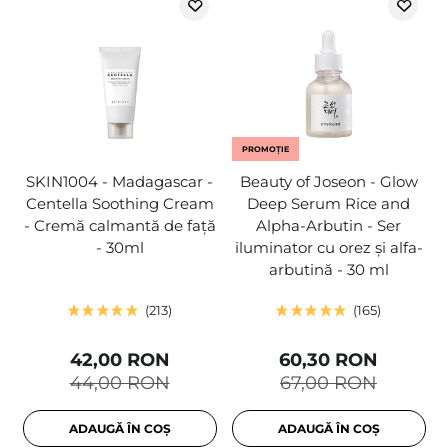
PROMOȚIE
SKIN1004 - Madagascar -
Beauty of Joseon - Glow
Centella Soothing Cream
Deep Serum Rice and
- Cremă calmantă de față
Alpha-Arbutin - Ser
- 30ml
iluminator cu orez și alfa-
arbutină - 30 ml
213
165
42,00 RON
60,30 RON
44,00 RON
67,00 RON
ADAUGĂ ÎN COȘ
ADAUGĂ ÎN COȘ