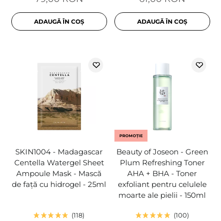
ADAUGĂ ÎN COȘ
ADAUGĂ ÎN COȘ
PROMOȚIE
SKIN1004 - Madagascar
Beauty of Joseon - Green
Centella Watergel Sheet
Plum Refreshing Toner
Ampoule Mask - Mască
AHA + BHA - Toner
de față cu hidrogel - 25ml
exfoliant pentru celulele
moarte ale pielii - 150ml
118
100