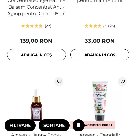
Concentrated Eye Balm –
pentru mâini - 75ml
Balsam Concentrat Anti-
Aging pentru Ochi – 15 ml
22
26
139,00 RON
33,00 RON
ADAUGĂ ÎN COȘ
ADAUGĂ ÎN COȘ
FILTRARE
SORTARE
ALEGEREA COSMETOLOGULUI
Anwen - Happy Ends -
Anwen - Trandafir