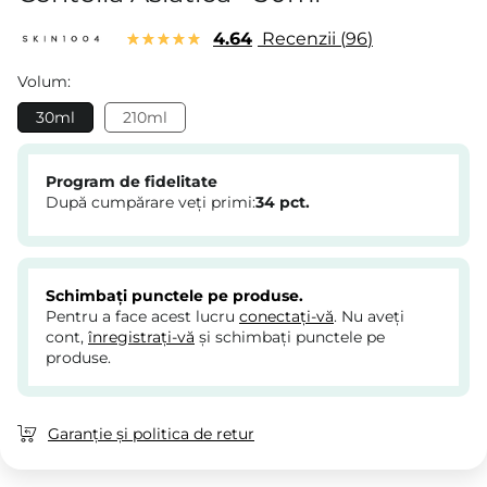
4.64
Recenzii
96
Volum:
30ml
210ml
Program de fidelitate
După cumpărare veți primi:
34
pct.
Schimbați punctele pe produse.
Pentru a face acest lucru
conectați-vă
. Nu aveți
cont,
înregistrați-vă
și schimbați punctele pe
produse.
Garanție și politica de retur