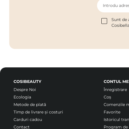
Introdu adres
Sunt de 
Cosibell
COSIBEAUTY
CONTUL ME
Despre Noi
Înregistrare
Ecologia
Coș
Metode de plată
Comenzile 
Timp de livrare și costuri
Favorite
Carduri cadou
Istoricul tra
Contact
Program de f