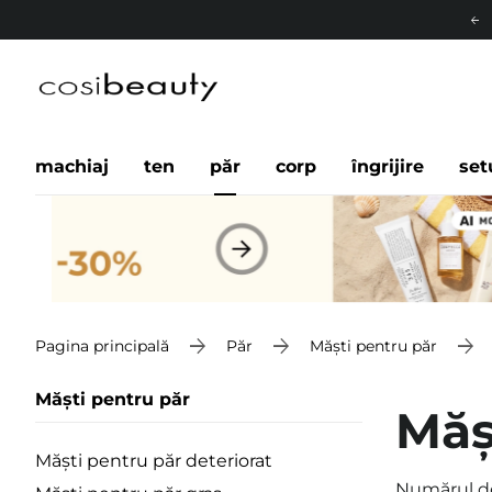
machiaj
ten
păr
corp
îngrijire
set
Pagina principală
Păr
Măști pentru păr
Măști pentru păr
Măș
Măști pentru păr deteriorat
Numărul d