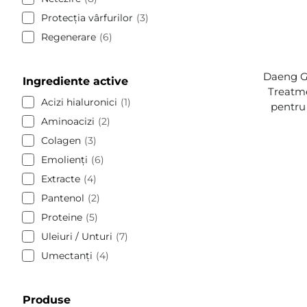
Protecția vârfurilor
3
Regenerare
6
Daeng G
Ingrediente active
Treatme
Acizi hialuronici
1
pentru 
Aminoacizi
2
Colagen
3
Emolienți
6
Extracte
4
Pantenol
2
Proteine
5
Uleiuri / Unturi
7
Umectanți
4
Produse