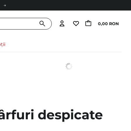
0,00 RON
ții
ârfuri despicate