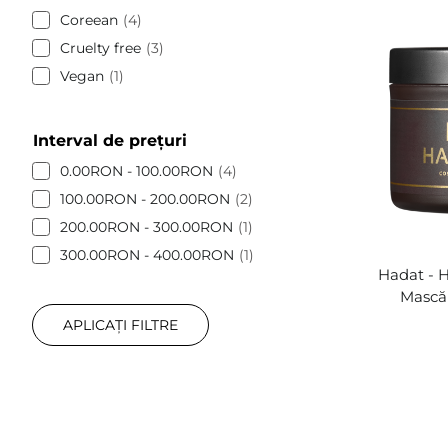
Coreean
4
Cruelty free
3
Vegan
1
Interval de prețuri
0.00RON - 100.00RON
4
100.00RON - 200.00RON
2
200.00RON - 300.00RON
1
300.00RON - 400.00RON
1
Hadat - H
Mască 
APLICAȚI FILTRE