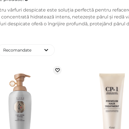
u vârfuri despicate este soluția perfectă pentru refacerea 
concentrată hidratează intens, netezește părul și redă vâr
uri despicate oferă o îngrijire profundă, protejând părul d
Recomandate