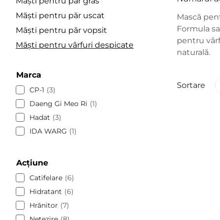
Măști pentru păr gras
Măști pentru păr uscat
Mască pentr
Formula sa 
Măști pentru păr vopsit
pentru vârf
Măști pentru vârfuri despicate
naturală.
Marca
Sortare
CP-1
3
Daeng Gi Meo Ri
1
Hadat
3
IDA WARG
1
Acțiune
Catifelare
6
Hidratant
6
Hrănitor
7
Netezire
8