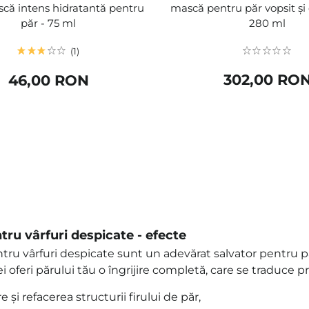
scă intens hidratantă pentru
mască pentru păr vopsit și 
păr - 75 ml
280 ml
1
302,00 RO
46,00 RON
tru vârfuri despicate - efecte
tru vârfuri despicate sunt un adevărat salvator pentru părul
ei oferi părului tău o îngrijire completă, care se traduce pr
 și refacerea structurii firului de păr,