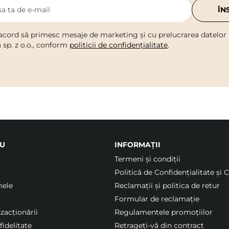
a ta de e-mail
ÎN
acord să primesc mesaje de marketing și cu prelucrarea datelor
a sp. z o.o., conform
politicii de confidențialitate
.
U
INFORMAȚII
Termeni şi condiții
Politică de Confidențialitate și 
mele
Reclamații și politica de retur
Formular de reclamație
nzacționării
Regulamentele promoțiilor
idelitate
Retrageți-vă din contract