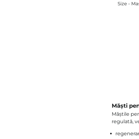
Size - Ma
Măști pen
Măștile pen
regulată, v
regenerare