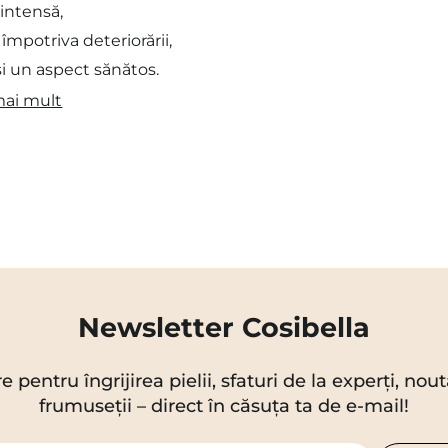
 intensă,
împotriva deteriorării,
și un aspect sănătos.
mai mult
Newsletter Cosibella
re pentru îngrijirea pielii, sfaturi de la experți, no
frumuseții – direct în căsuța ta de e-mail!