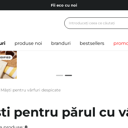
Fii eco cu noi
Carduri cadou
Livrare mai ieftină pentru comenzile de la 150 RON!
Fii eco cu noi
uri
produse noi
branduri
bestsellers
promo
Măști pentru vârfuri despicate
ti pentru părul cu v
e produse:
8