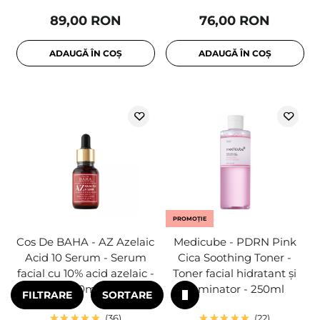
89,00 RON
76,00 RON
ADAUGĂ ÎN COȘ
ADAUGĂ ÎN COȘ
PROMOȚIE
Cos De BAHA - AZ Azelaic
Medicube - PDRN Pink
Acid 10 Serum - Serum
Cica Soothing Toner -
facial cu 10% acid azelaic -
Toner facial hidratant și
30ml
iluminator - 250ml
FILTRARE
SORTARE
36
22