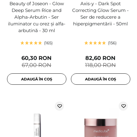
Beauty of Joseon - Glow
Axis-y - Dark Spot
Deep Serum Rice and
Correcting Glow Serum -
Alpha-Arbutin - Ser
Ser de reducere a
iluminator cu orez și alfa-
hiperpigmentării - 50ml
arbutină - 30 ml
165
156
60,30 RON
82,60 RON
67,00 RON
118,00 RON
ADAUGĂ ÎN COȘ
ADAUGĂ ÎN COȘ