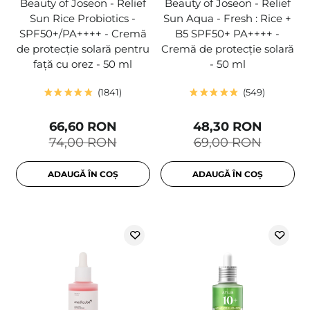
Beauty of Joseon - Relief
Beauty of Joseon - Relief
Sun Rice Probiotics -
Sun Aqua - Fresh : Rice +
SPF50+/PA++++ - Cremă
B5 SPF50+ PA++++ -
de protecție solară pentru
Cremă de protecție solară
față cu orez - 50 ml
- 50 ml
1841
549
66,60 RON
48,30 RON
74,00 RON
69,00 RON
ADAUGĂ ÎN COȘ
ADAUGĂ ÎN COȘ