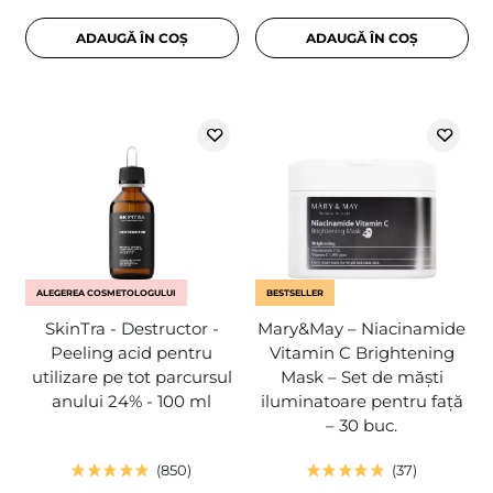
ADAUGĂ ÎN COȘ
ADAUGĂ ÎN COȘ
ALEGEREA COSMETOLOGULUI
BESTSELLER
SkinTra - Destructor -
Mary&May – Niacinamide
Peeling acid pentru
Vitamin C Brightening
utilizare pe tot parcursul
Mask – Set de măști
anului 24% - 100 ml
iluminatoare pentru față
– 30 buc.
850
37