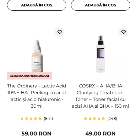
ADAUGĂ ÎN COȘ
ADAUGĂ ÎN COȘ
ALEGEREA COSMETOLOGULUI
The Ordinary - Lactic Acid
COSRX – AHA/BHA
10% + HA- Peeling cu acid
Clarifying Treatment
lactic și acid hialuronic -
Toner – Toner facial cu
30ml
acizi AHA și BHA – 150 ml
841
248
59,00 RON
49,00 RON