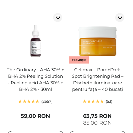
PROMOȚIE
The Ordinary - AHA 30% +
Celimax – Pore+Dark
BHA 2% Peeling Solution
Spot Brightening Pad –
- Peeling acid AHA 30% +
Dischete iluminatoare
BHA 2% - 30ml
pentru față – 40 bucăți
2657
53
59,00 RON
63,75 RON
85,00 RON