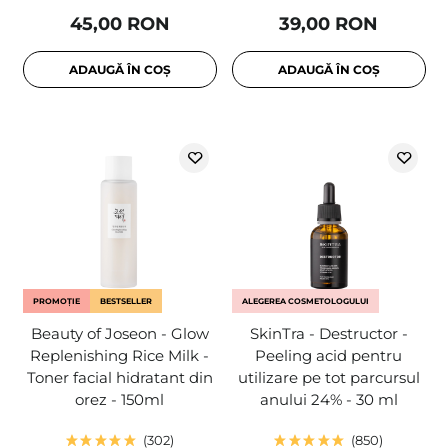
45,00 RON
39,00 RON
ADAUGĂ ÎN COȘ
ADAUGĂ ÎN COȘ
PROMOȚIE
BESTSELLER
ALEGEREA COSMETOLOGULUI
Beauty of Joseon - Glow
SkinTra - Destructor -
Replenishing Rice Milk -
Peeling acid pentru
Toner facial hidratant din
utilizare pe tot parcursul
orez - 150ml
anului 24% - 30 ml
302
850