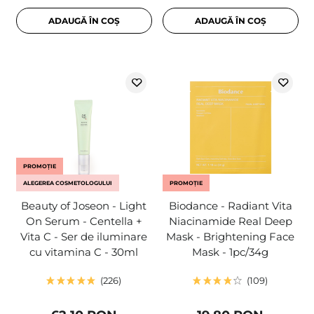
ADAUGĂ ÎN COȘ
ADAUGĂ ÎN COȘ
PROMOȚIE
ALEGEREA COSMETOLOGULUI
PROMOȚIE
Beauty of Joseon - Light
Biodance - Radiant Vita
On Serum - Centella +
Niacinamide Real Deep
Vita C - Ser de iluminare
Mask - Brightening Face
cu vitamina C - 30ml
Mask - 1pc/34g
226
109