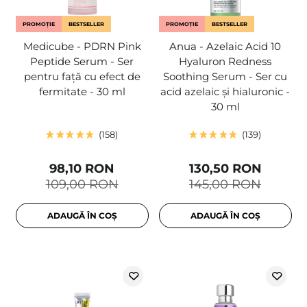
PROMOȚIE
BESTSELLER
PROMOȚIE
BESTSELLER
Medicube - PDRN Pink
Anua - Azelaic Acid 10
Peptide Serum - Ser
Hyaluron Redness
pentru față cu efect de
Soothing Serum - Ser cu
fermitate - 30 ml
acid azelaic și hialuronic -
30 ml
158
139
98,10 RON
130,50 RON
109,00 RON
145,00 RON
ADAUGĂ ÎN COȘ
ADAUGĂ ÎN COȘ