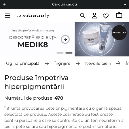
Livrare mai ieftină pentru comenzile de la 150 RON!
Fii eco cu noi
Carduri cadou
Livrare mai ieftină pentru comenzile de la 150 RON!
Fii eco cu noi
Pagina principală
Îngrijire
Nevoile pielii
Î
Produse împotriva
hiperpigmentării
Numărul de produse:
470
Înfruntă provocarea petelor pigmentare cu o gamă special
selectată de produse. Aceste cosmetice au fost create
pentru persoanele care se confruntă cu un ton neuniform al
pielii, pete solare sau hiperpigmentare postinflamatorie.