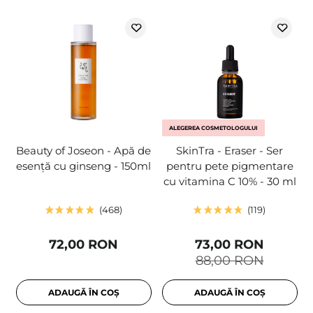
ALEGEREA COSMETOLOGULUI
Beauty of Joseon - Apă de
SkinTra - Eraser - Ser
esență cu ginseng - 150ml
pentru pete pigmentare
cu vitamina C 10% - 30 ml
468
119
72,00 RON
73,00 RON
88,00 RON
ADAUGĂ ÎN COȘ
ADAUGĂ ÎN COȘ