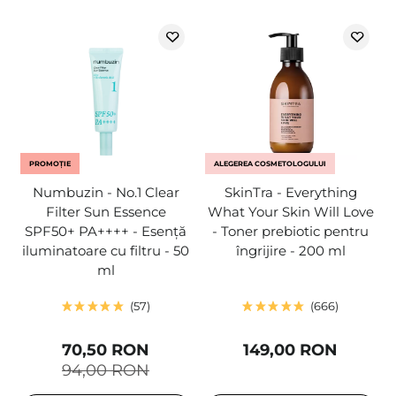
PROMOȚIE
ALEGEREA COSMETOLOGULUI
Numbuzin - No.1 Clear
SkinTra - Everything
Filter Sun Essence
What Your Skin Will Love
SPF50+ PA++++ - Esență
- Toner prebiotic pentru
iluminatoare cu filtru - 50
îngrijire - 200 ml
ml
57
666
70,50 RON
149,00 RON
94,00 RON