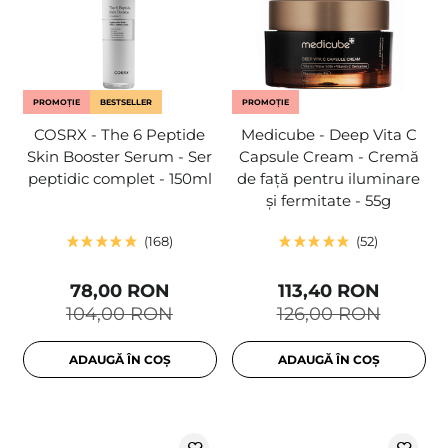
PROMOȚIE
BESTSELLER
PROMOȚIE
COSRX - The 6 Peptide
Medicube - Deep Vita C
Skin Booster Serum - Ser
Capsule Cream - Cremă
peptidic complet - 150ml
de față pentru iluminare
și fermitate - 55g
168
52
78,00 RON
113,40 RON
104,00 RON
126,00 RON
ADAUGĂ ÎN COȘ
ADAUGĂ ÎN COȘ