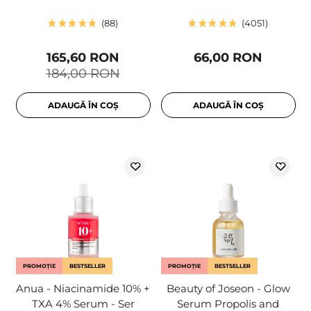
88
4051
165,60 RON
66,00 RON
184,00 RON
ADAUGĂ ÎN COȘ
ADAUGĂ ÎN COȘ
PROMOȚIE
BESTSELLER
PROMOȚIE
BESTSELLER
Anua - Niacinamide 10% +
Beauty of Joseon - Glow
TXA 4% Serum - Ser
Serum Propolis and