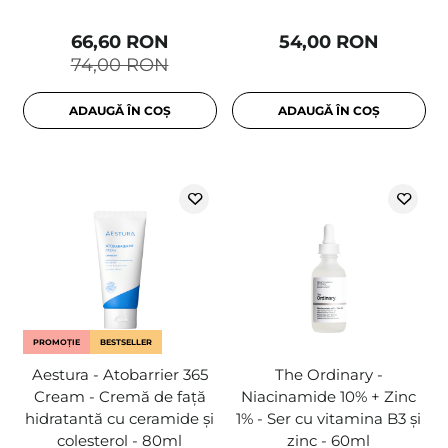
66,60 RON
54,00 RON
74,00 RON
ADAUGĂ ÎN COȘ
ADAUGĂ ÎN COȘ
PROMOȚIE
BESTSELLER
Aestura - Atobarrier 365
The Ordinary -
Cream - Cremă de față
Niacinamide 10% + Zinc
hidratantă cu ceramide și
1% - Ser cu vitamina B3 și
colesterol - 80ml
zinc - 60ml