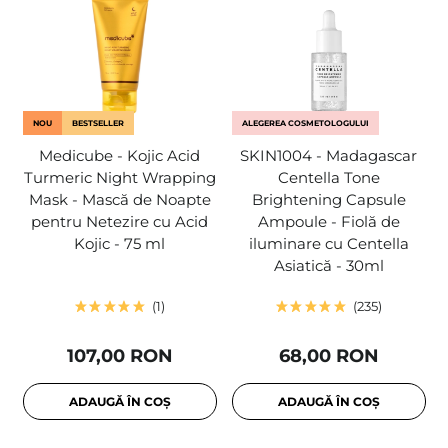
NOU
BESTSELLER
ALEGEREA COSMETOLOGULUI
Medicube - Kojic Acid
SKIN1004 - Madagascar
Turmeric Night Wrapping
Centella Tone
Mask - Mască de Noapte
Brightening Capsule
pentru Netezire cu Acid
Ampoule - Fiolă de
Kojic - 75 ml
iluminare cu Centella
Asiatică - 30ml
1
235
107,00 RON
68,00 RON
ADAUGĂ ÎN COȘ
ADAUGĂ ÎN COȘ