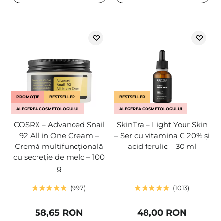
PROMOȚIE
BESTSELLER
BESTSELLER
ALEGEREA COSMETOLOGULUI
ALEGEREA COSMETOLOGULUI
COSRX – Advanced Snail
SkinTra – Light Your Skin
92 All in One Cream –
– Ser cu vitamina C 20% și
Cremă multifuncțională
acid ferulic – 30 ml
cu secreție de melc – 100
g
997
1013
58,65 RON
48,00 RON