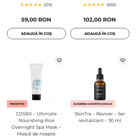
219
666
59,00 RON
102,00 RON
ADAUGĂ ÎN COȘ
ADAUGĂ ÎN COȘ
PROMOȚIE
ALEGEREA COSMETOLOGULUI
COSRX – Ultimate
SkinTra – Reviver – Ser
Nourishing Rice
revitalizant – 30 ml
Overnight Spa Mask –
Mască de noapte