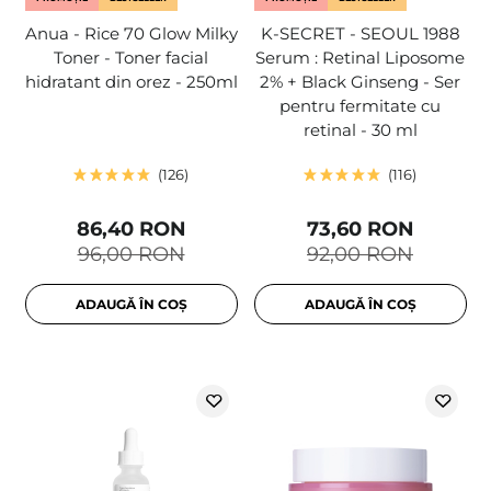
Anua - Rice 70 Glow Milky
K-SECRET - SEOUL 1988
Toner - Toner facial
Serum : Retinal Liposome
hidratant din orez - 250ml
2% + Black Ginseng - Ser
pentru fermitate cu
retinal - 30 ml
126
116
86,40 RON
73,60 RON
96,00 RON
92,00 RON
ADAUGĂ ÎN COȘ
ADAUGĂ ÎN COȘ