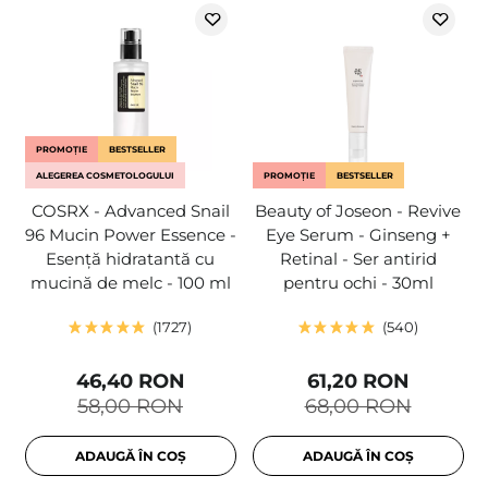
PROMOȚIE
BESTSELLER
ALEGEREA COSMETOLOGULUI
PROMOȚIE
BESTSELLER
COSRX - Advanced Snail
Beauty of Joseon - Revive
96 Mucin Power Essence -
Eye Serum - Ginseng +
Esență hidratantă cu
Retinal - Ser antirid
mucină de melc - 100 ml
pentru ochi - 30ml
1727
540
46,40 RON
61,20 RON
58,00 RON
68,00 RON
ADAUGĂ ÎN COȘ
ADAUGĂ ÎN COȘ