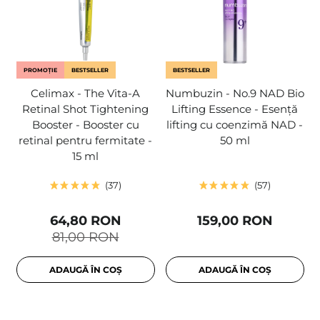
PROMOȚIE
BESTSELLER
BESTSELLER
Celimax - The Vita-A
Numbuzin - No.9 NAD Bio
Retinal Shot Tightening
Lifting Essence - Esență
Booster - Booster cu
lifting cu coenzimă NAD -
retinal pentru fermitate -
50 ml
15 ml
37
57
64,80 RON
159,00 RON
81,00 RON
ADAUGĂ ÎN COȘ
ADAUGĂ ÎN COȘ