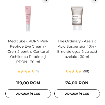
Medicube - PDRN Pink
The Ordinary - Azelaic
Peptide Eye Cream -
Acid Suspension 10% -
Cremă pentru Conturul
Emulsie ușoară cu acid
Ochilor cu Peptide și
azelaic - 30ml
PDRN - 30 ml
1
511
119,00 RON
74,00 RON
ADAUGĂ ÎN COȘ
ADAUGĂ ÎN COȘ