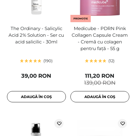
PROMOȚIE
The Ordinary - Salicylic
Medicube - PDRN Pink
Acid 2% Solution - Ser cu
Collagen Capsule Cream
acid salicilic - 30ml
- Cremă cu colagen
pentru față - 55 g
190
12
39,00 RON
111,20 RON
139,00 RON
ADAUGĂ ÎN COȘ
ADAUGĂ ÎN COȘ