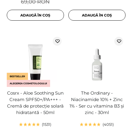
69,00 RON
ADAUGĂ ÎN COȘ
ADAUGĂ ÎN COȘ
BESTSELLER
ALEGEREA COSMETOLOGULUI
Cosrx - Aloe Soothing Sun
The Ordinary -
Cream SPF50+/PA+++ -
Niacinamide 10% + Zinc
Cremă de protecție solară
1% - Ser cu vitamina B3 și
hidratantă - 50ml
zinc - 30ml
1531
4051