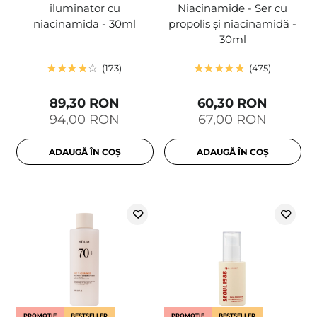
iluminator cu
Niacinamide - Ser cu
niacinamida - 30ml
propolis și niacinamidă -
30ml
173
475
89,30 RON
60,30 RON
94,00 RON
67,00 RON
ADAUGĂ ÎN COȘ
ADAUGĂ ÎN COȘ
PROMOȚIE
BESTSELLER
PROMOȚIE
BESTSELLER