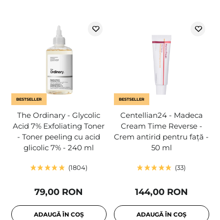
BESTSELLER
BESTSELLER
The Ordinary - Glycolic
Centellian24 - Madeca
Acid 7% Exfoliating Toner
Cream Time Reverse -
- Toner peeling cu acid
Crem antirid pentru față -
glicolic 7% - 240 ml
50 ml
1804
33
79,00 RON
144,00 RON
ADAUGĂ ÎN COȘ
ADAUGĂ ÎN COȘ