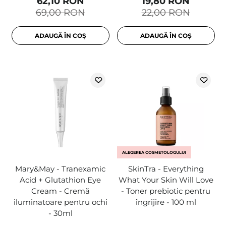
62,10 RON
19,80 RON
69,00 RON
22,00 RON
ADAUGĂ ÎN COȘ
ADAUGĂ ÎN COȘ
ALEGEREA COSMETOLOGULUI
Mary&May - Tranexamic
SkinTra - Everything
Acid + Glutathion Eye
What Your Skin Will Love
Cream - Cremă
- Toner prebiotic pentru
iluminatoare pentru ochi
îngrijire - 100 ml
- 30ml