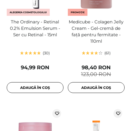
ALEGEREA COSMETOLOGULUI
PROMOȚIE
The Ordinary - Retinal
Medicube - Colagen Jelly
0.2% Emulsion Serum -
Cream - Gel-cremă de
Ser cu Retinal - 15ml
față pentru fermitate -
110ml
30
61
94,99 RON
98,40 RON
123,00 RON
ADAUGĂ ÎN COȘ
ADAUGĂ ÎN COȘ