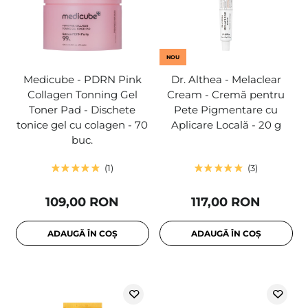
NOU
Medicube - PDRN Pink
Dr. Althea - Melaclear
Collagen Tonning Gel
Cream - Cremă pentru
Toner Pad - Dischete
Pete Pigmentare cu
tonice gel cu colagen - 70
Aplicare Locală - 20 g
buc.
1
3
109,00 RON
117,00 RON
ADAUGĂ ÎN COȘ
ADAUGĂ ÎN COȘ