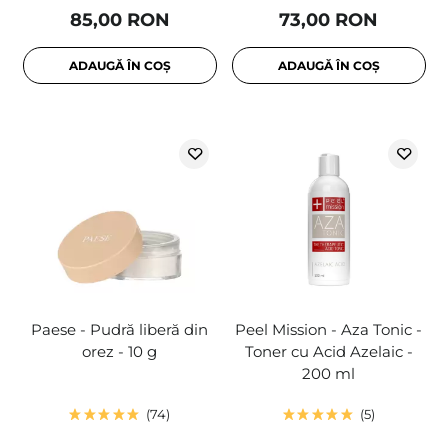
85,00 RON
73,00 RON
ADAUGĂ ÎN COȘ
ADAUGĂ ÎN COȘ
Paese - Pudră liberă din
Peel Mission - Aza Tonic -
orez - 10 g
Toner cu Acid Azelaic -
200 ml
74
5