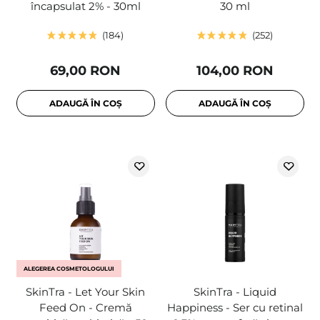
încapsulat 2% - 30ml
30 ml
184
252
69,00 RON
104,00 RON
ADAUGĂ ÎN COȘ
ADAUGĂ ÎN COȘ
ALEGEREA COSMETOLOGULUI
SkinTra - Let Your Skin
SkinTra - Liquid
Feed On - Cremă
Happiness - Ser cu retinal