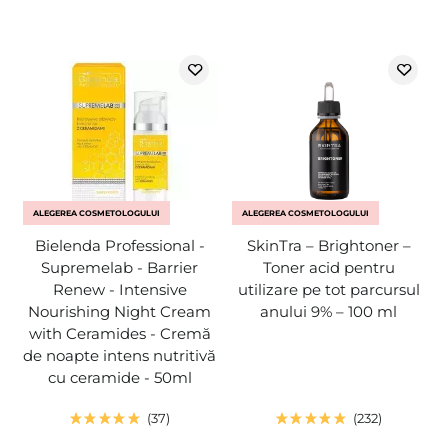
ALEGEREA COSMETOLOGULUI
ALEGEREA COSMETOLOGULUI
Bielenda Professional -
SkinTra – Brightoner –
Supremelab - Barrier
Toner acid pentru
Renew - Intensive
utilizare pe tot parcursul
Nourishing Night Cream
anului 9% – 100 ml
with Ceramides - Cremă
de noapte intens nutritivă
cu ceramide - 50ml
37
232