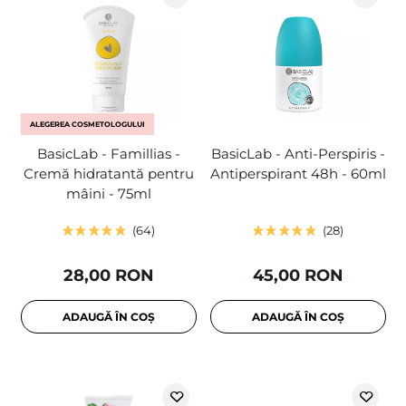
ALEGEREA COSMETOLOGULUI
BasicLab - Famillias -
BasicLab - Anti-Perspiris -
Cremă hidratantă pentru
Antiperspirant 48h - 60ml
mâini - 75ml
64
28
28,00 RON
45,00 RON
ADAUGĂ ÎN COȘ
ADAUGĂ ÎN COȘ