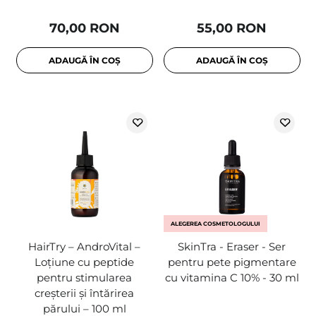
70,00 RON
55,00 RON
ADAUGĂ ÎN COȘ
ADAUGĂ ÎN COȘ
ALEGEREA COSMETOLOGULUI
HairTry – AndroVital –
SkinTra - Eraser - Ser
Loțiune cu peptide
pentru pete pigmentare
pentru stimularea
cu vitamina C 10% - 30 ml
creșterii și întărirea
părului – 100 ml