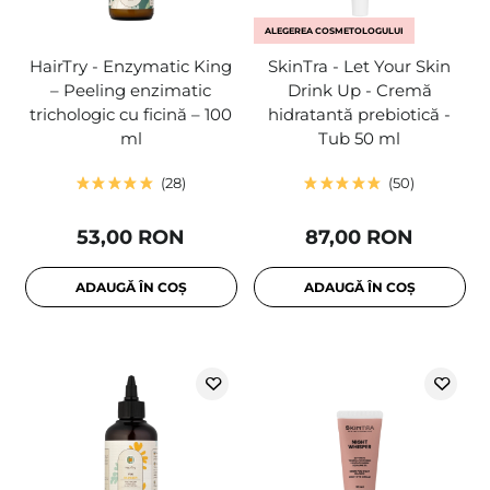
ALEGEREA COSMETOLOGULUI
HairTry - Enzymatic King
SkinTra - Let Your Skin
– Peeling enzimatic
Drink Up - Cremă
trichologic cu ficină – 100
hidratantă prebiotică -
ml
Tub 50 ml
28
50
53,00 RON
87,00 RON
ADAUGĂ ÎN COȘ
ADAUGĂ ÎN COȘ