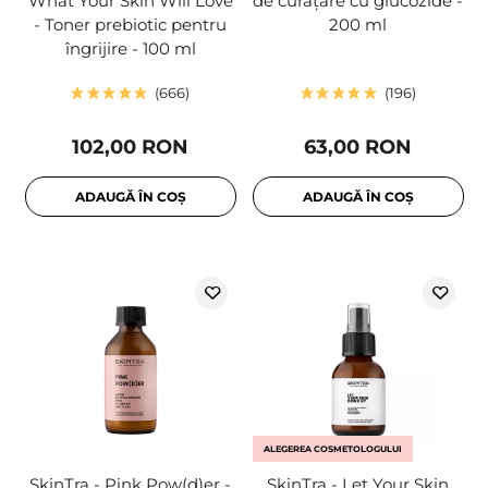
What Your Skin Will Love
de curățare cu glucozide -
- Toner prebiotic pentru
200 ml
îngrijire - 100 ml
666
196
102,00 RON
63,00 RON
ADAUGĂ ÎN COȘ
ADAUGĂ ÎN COȘ
ALEGEREA COSMETOLOGULUI
SkinTra - Pink Pow(d)er -
SkinTra - Let Your Skin