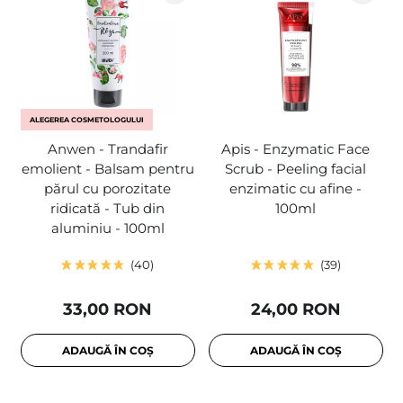
ALEGEREA COSMETOLOGULUI
Anwen - Trandafir
Apis - Enzymatic Face
emolient - Balsam pentru
Scrub - Peeling facial
părul cu porozitate
enzimatic cu afine -
ridicată - Tub din
100ml
aluminiu - 100ml
40
39
33,00 RON
24,00 RON
ADAUGĂ ÎN COȘ
ADAUGĂ ÎN COȘ