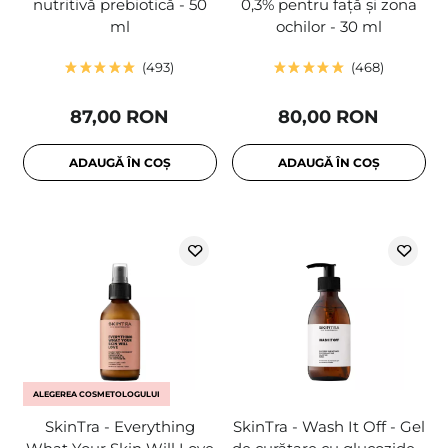
nutritivă prebiotică - 50
0,3% pentru față și zona
ml
ochilor - 30 ml
493
468
87,00 RON
80,00 RON
ADAUGĂ ÎN COȘ
ADAUGĂ ÎN COȘ
ALEGEREA COSMETOLOGULUI
SkinTra - Everything
SkinTra - Wash It Off - Gel