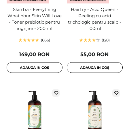
ALEGEREA COSMETOLOGULUI
ALEGEREA COSMETOLOGULUI
SkinTra - Everything
HairTry - Acid Queen -
What Your Skin Will Love
Peeling cu acid
- Toner prebiotic pentru
trichologic pentru scalp -
îngrijire - 200 ml
100ml
666
128
149,00 RON
55,00 RON
ADAUGĂ ÎN COȘ
ADAUGĂ ÎN COȘ