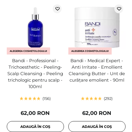
ALEGEREA COSMETOLOGULUI
ALEGEREA COSMETOLOGULUI
Bandi - Professional -
Bandi - Medical Expert -
Trichoesthetic - Peeling-
Anti Irritate - Emollient
Scalp Cleansing - Peeling
Cleansing Butter - Unt de
trichologic pentru scalp -
curățare emolient - 90ml
100ml
156
292
62,00 RON
62,00 RON
ADAUGĂ ÎN COȘ
ADAUGĂ ÎN COȘ