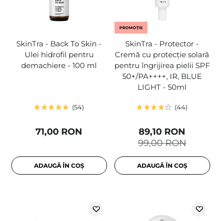
PROMOȚIE
SkinTra - Back To Skin -
SkinTra - Protector -
Ulei hidrofil pentru
Cremă cu protecție solară
demachiere - 100 ml
pentru îngrijirea pielii SPF
50+/PA++++, IR, BLUE
LIGHT - 50ml
54
44
71,00 RON
89,10 RON
99,00 RON
ADAUGĂ ÎN COȘ
ADAUGĂ ÎN COȘ