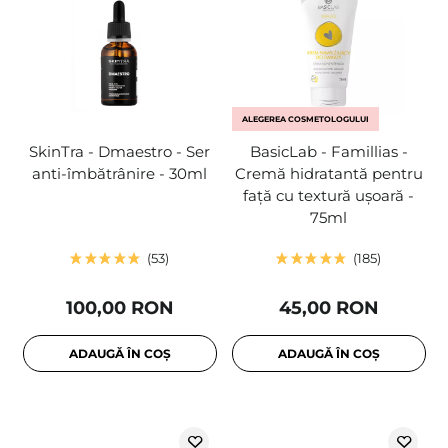
ALEGEREA COSMETOLOGULUI
SkinTra - Dmaestro - Ser
BasicLab - Famillias -
anti-îmbătrânire - 30ml
Cremă hidratantă pentru
față cu textură ușoară -
75ml
53
185
100,00 RON
45,00 RON
ADAUGĂ ÎN COȘ
ADAUGĂ ÎN COȘ