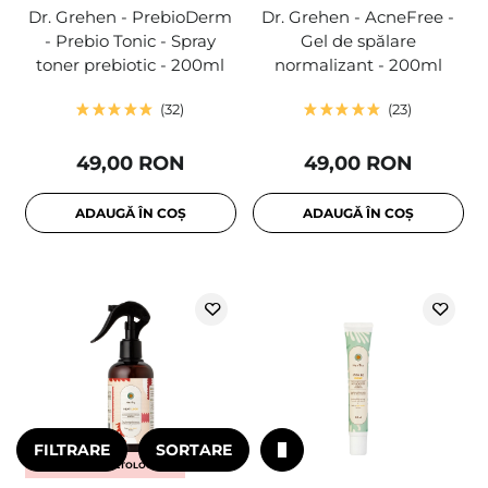
Dr. Grehen - PrebioDerm
Dr. Grehen - AcneFree -
- Prebio Tonic - Spray
Gel de spălare
toner prebiotic - 200ml
normalizant - 200ml
32
23
49,00 RON
49,00 RON
ADAUGĂ ÎN COȘ
ADAUGĂ ÎN COȘ
FILTRARE
SORTARE
ALEGEREA COSMETOLOGULUI