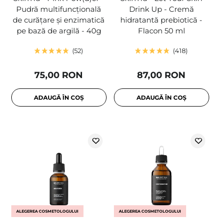
Pudră multifuncțională
Drink Up - Cremă
de curățare și enzimatică
hidratantă prebiotică -
pe bază de argilă - 40g
Flacon 50 ml
52
418
75,00 RON
87,00 RON
ADAUGĂ ÎN COȘ
ADAUGĂ ÎN COȘ
ALEGEREA COSMETOLOGULUI
ALEGEREA COSMETOLOGULUI