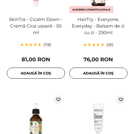
ALEGEREA COSMETOLOGULUI
SkinTra - Cicalm Down -
HairTry - Everyone,
Cremă Cica ușoară - 50
Everyday - Balsam de zi
ml
cu zi - 250ml
118
26
81,00 RON
76,00 RON
ADAUGĂ ÎN COȘ
ADAUGĂ ÎN COȘ