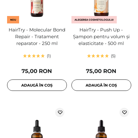
NOU
ALEGEREA COSMETOLOGULUI
HairTry - Molecular Bond
HairTry - Push Up -
Repair - Tratament
Șampon pentru volum și
reparator - 250 ml
elasticitate - 500 ml
1
5
75,00 RON
75,00 RON
ADAUGĂ ÎN COȘ
ADAUGĂ ÎN COȘ