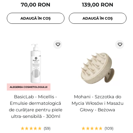
70,00 RON
139,00 RON
ADAUGĂ ÎN COȘ
ADAUGĂ ÎN COȘ
ALEGEREA COSMETOLOGULUI
BasicLab - Micellis -
Mohani - Szczotka do
Emulsie dermatologică
Mycia Włosów i Masażu
de curățare pentru piele
Głowy - Beżowa
ultra-sensibilă - 300ml
59
109