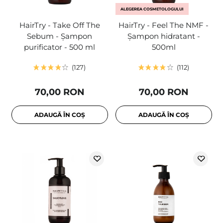
ALEGEREA COSMETOLOGULUI
HairTry - Take Off The
HairTry - Feel The NMF -
Sebum - Șampon
Șampon hidratant -
purificator - 500 ml
500ml
127
112
70,00 RON
70,00 RON
ADAUGĂ ÎN COȘ
ADAUGĂ ÎN COȘ