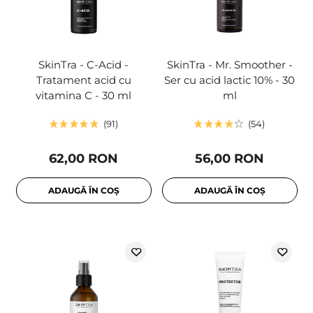
SkinTra - C-Acid -
SkinTra - Mr. Smoother -
Tratament acid cu
Ser cu acid lactic 10% - 30
vitamina C - 30 ml
ml
91
54
62,00 RON
56,00 RON
ADAUGĂ ÎN COȘ
ADAUGĂ ÎN COȘ