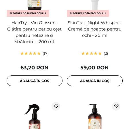
ALEGEREA COSMETOLOGULUI
ALEGEREA COSMETOLOGULUI
HairTry - Vin Glosser -
SkinTra - Night Whisper -
Clătire pentru păr cu oțet
Cremă de noapte pentru
pentru netezire și
ochi - 20 ml
strălucire - 200 ml
17
2
63,20 RON
59,00 RON
ADAUGĂ ÎN COȘ
ADAUGĂ ÎN COȘ