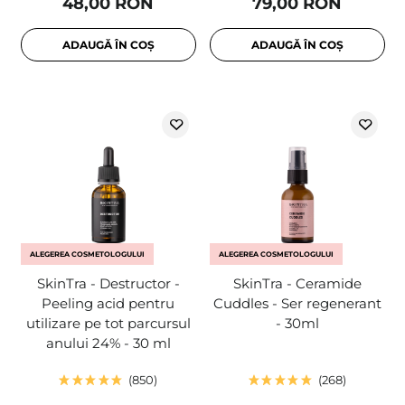
48,00 RON
79,00 RON
ADAUGĂ ÎN COȘ
ADAUGĂ ÎN COȘ
ALEGEREA COSMETOLOGULUI
ALEGEREA COSMETOLOGULUI
SkinTra - Destructor -
SkinTra - Ceramide
Peeling acid pentru
Cuddles - Ser regenerant
utilizare pe tot parcursul
- 30ml
anului 24% - 30 ml
850
268