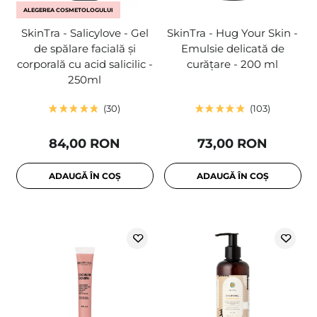
ALEGEREA COSMETOLOGULUI
SkinTra - Salicylove - Gel
SkinTra - Hug Your Skin -
de spălare facială și
Emulsie delicată de
corporală cu acid salicilic -
curățare - 200 ml
250ml
30
103
84,00 RON
73,00 RON
ADAUGĂ ÎN COȘ
ADAUGĂ ÎN COȘ