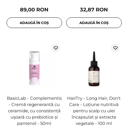
89,00 RON
32,87 RON
ADAUGĂ ÎN COȘ
ADAUGĂ ÎN COȘ
BasicLab - Complementis
HairTry - Long Hair, Don't
- Cremă regenerantă cu
Care - Loțiune nutritivă
ceramide, cu consistență
pentru scalp cu ulei
ușoară cu prebiotice și
încapsulat și extracte
pantenol - 50ml
vegetale - 100 ml