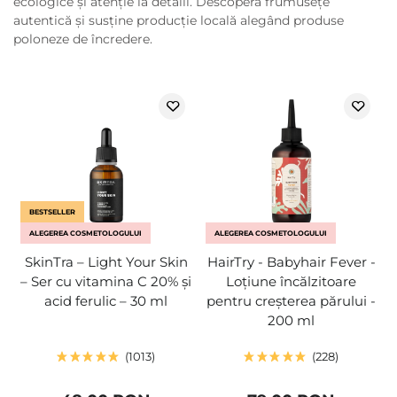
ecologice și atenție la detalii. Descoperă frumusețe
autentică și susține producție locală alegând produse
poloneze de încredere.
BESTSELLER
ALEGEREA COSMETOLOGULUI
ALEGEREA COSMETOLOGULUI
SkinTra – Light Your Skin
HairTry - Babyhair Fever -
– Ser cu vitamina C 20% și
Loțiune încălzitoare
acid ferulic – 30 ml
pentru creșterea părului -
200 ml
1013
228