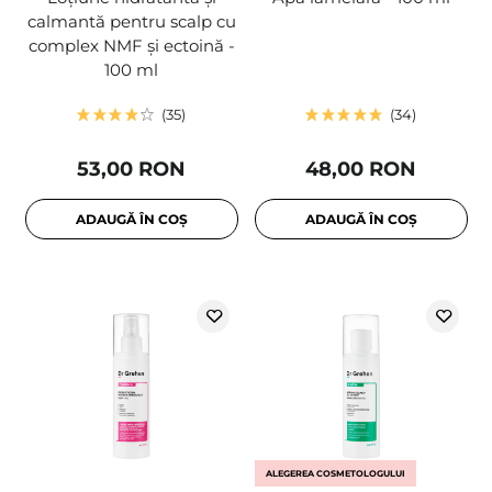
calmantă pentru scalp cu
complex NMF și ectoină -
100 ml
35
34
53,00 RON
48,00 RON
ADAUGĂ ÎN COȘ
ADAUGĂ ÎN COȘ
ALEGEREA COSMETOLOGULUI