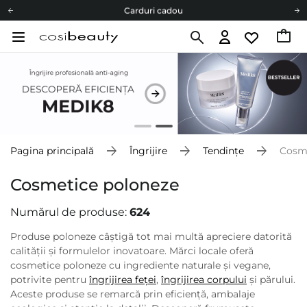
Carduri cadou
Livrare mai ieftină pentru comenzile de la 150 RON!
Fii eco cu noi
Carduri cadou
Livrare mai ieftină pentru comenzile de la 150 RON!
Fii eco cu noi
Pagina principală
Îngrijire
Tendințe
Cosme
Cosmetice poloneze
Numărul de produse:
624
Produse poloneze câștigă tot mai multă apreciere datorită
calității și formulelor inovatoare. Mărci locale oferă
cosmetice poloneze cu ingrediente naturale și vegane,
potrivite pentru
îngrijirea feței
,
îngrijirea corpului
și părului.
Aceste produse se remarcă prin eficiență, ambalaje