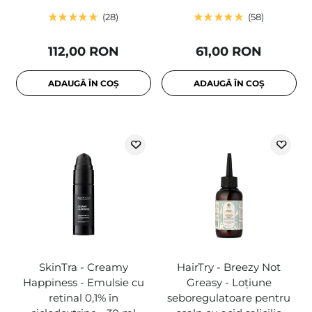
28
58
112,00 RON
61,00 RON
ADAUGĂ ÎN COȘ
ADAUGĂ ÎN COȘ
SkinTra - Creamy
HairTry - Breezy Not
Happiness - Emulsie cu
Greasy - Loțiune
retinal 0,1% în
seboregulatoare pentru