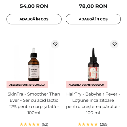
54,00 RON
78,00 RON
ADAUGĂ ÎN COȘ
ADAUGĂ ÎN COȘ
ALEGEREA COSMETOLOGULUI
ALEGEREA COSMETOLOGULUI
SkinTra - Smoother Than
HairTry - Babyhair Fever -
Ever - Ser cu acid lactic
Loțiune încălzitoare
12% pentru corp și față -
pentru creșterea părului -
100ml
100 ml
62
289