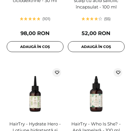
ciclodextrine - 30 ml
scalp cu acid salicilic
încapsulat - 100 ml
101
55
98,00 RON
52,00 RON
ADAUGĂ ÎN COȘ
ADAUGĂ ÎN COȘ
HairTry - Hydrate Hero -
HairTry - Who Is She? -
Loțiune hidratantă și
Apă lamelară - 100 ml