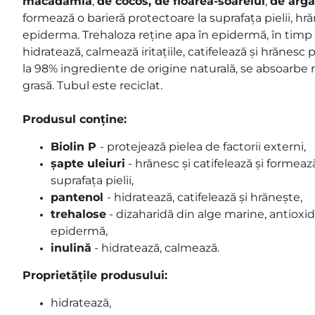
macadamia
,
de cocos, de floarea-soarelui
,
de arg
formează o barieră protectoare la suprafața pielii, hră
epiderma. Trehaloza reține apa în epidermă, în timp
hidratează, calmează iritațiile, catifelează și hrănes
la 98% ingrediente de origine naturală, se absoarbe ra
grasă. Tubul este reciclat.
Produsul conține:
Biolin P
- protejează pielea de factorii externi,
șapte uleiuri
- hrănesc și catifelează și formeaz
suprafața pielii,
pantenol
- hidratează, catifelează și hrănește,
trehalose
- dizaharidă din alge marine, antioxid
epidermă,
inulină
- hidratează, calmează.
Proprietățile produsului:
hidratează,