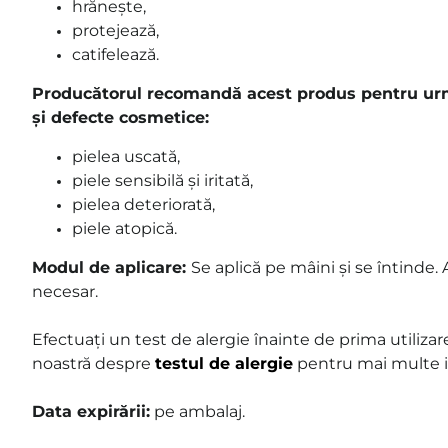
hrănește,
protejează,
catifelează.
Producătorul recomandă acest produs pentru urmă
și defecte cosmetice:
pielea uscată,
piele sensibilă și iritată,
pielea deteriorată,
piele atopică.
Modul de aplicare:
Se aplică pe mâini și se întinde. A
necesar.
Efectuați un test de alergie înainte de prima utilizar
noastră despre
testul de alergie
pentru mai multe i
Data expirării:
pe ambalaj.