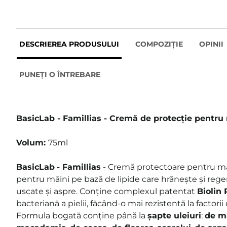
DESCRIEREA PRODUSULUI
COMPOZIȚIE
OPINII
PUNEȚI O ÎNTREBARE
BasicLab - Famillias - Cremă de protecție pentru
Volum:
75ml
BasicLab
- Famillias
- Cremă protectoare pentru mâ
pentru mâini pe bază de lipide care hrănește și rege
uscate și aspre. Conține complexul patentat
Biolin 
bacteriană a pielii, făcând-o mai rezistentă la factorii
Formula bogată conține până la
șapte uleiuri
:
de mă