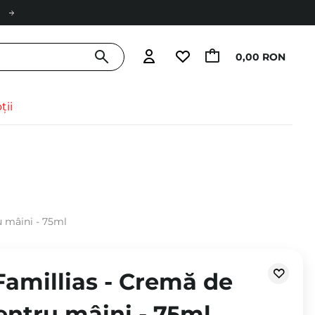
0,00 RON
ții
u mâini - 75ml
Famillias - Cremă de
entru mâini - 75ml