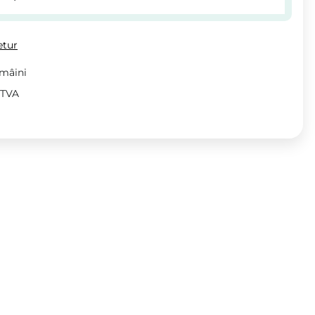
etur
 mâini
v TVA