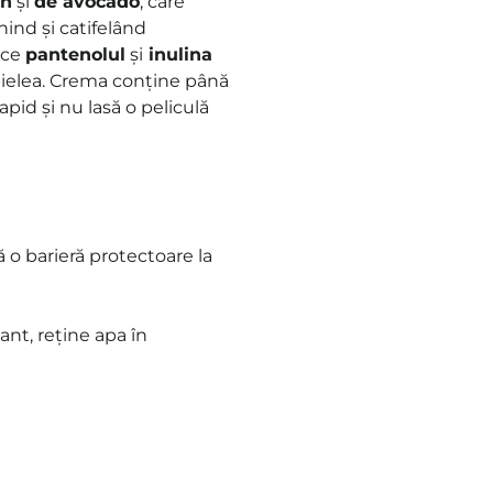
an
și
de avocado
, care
nind și catifelând
 ce
pantenolul
și
inulina
c pielea. Crema conține până
pid și nu lasă o peliculă
ă o barieră protectoare la
ant, reține apa în