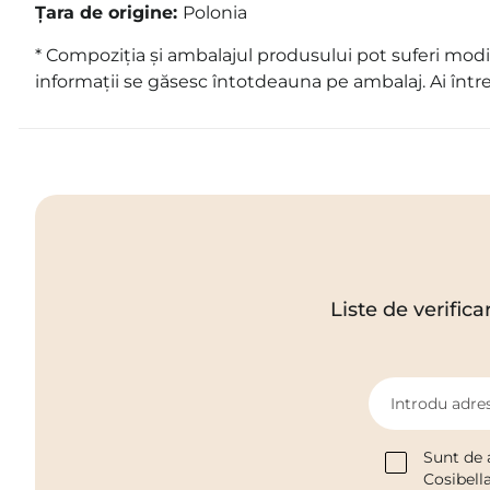
Țara de origine:
Polonia
* Compoziția și ambalajul produsului pot suferi modif
informații se găsesc întotdeauna pe ambalaj. Ai într
Liste de verifica
Introdu adres
Sunt de 
Cosibell