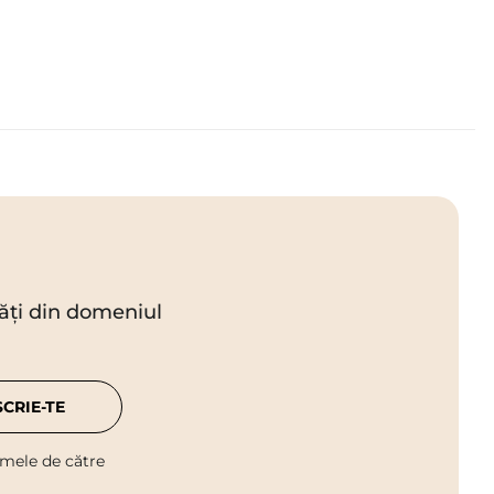
utăți din domeniul
SCRIE-TE
 mele de către