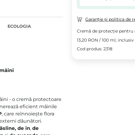
Garanție și politica de r
ECOLOGIA
Cremă de protecție pentru
13,20 RON
/
100 ml
, inclusi
Cod produs: 2318
 mâini
ini - o cremă protectoare
nerează eficient mâinile
P
, care reînnoiește flora
 externi dăunători.
sline, de in
,
de