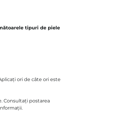
toarele tipuri de piele
plicați ori de câte ori este
e. Consultați postarea
nformații.