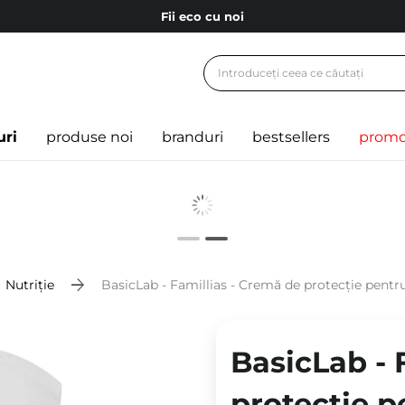
Fii eco cu noi
Carduri cadou
Livrare mai ieftină pentru comenzile de la 150 RON!
Fii eco cu noi
uri
produse noi
branduri
bestsellers
promo
Nutriție
BasicLab - Famillias - Cremă de protecție pentr
BasicLab - 
protecție p