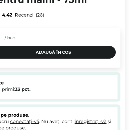
4.42
Recenzii
26
/
buc.
ADAUGĂ ÎN COȘ
te
 primi:
33
pct.
 pe produse.
lucru
conectați-vă
. Nu aveți cont,
înregistrați-vă
și
pe produse.