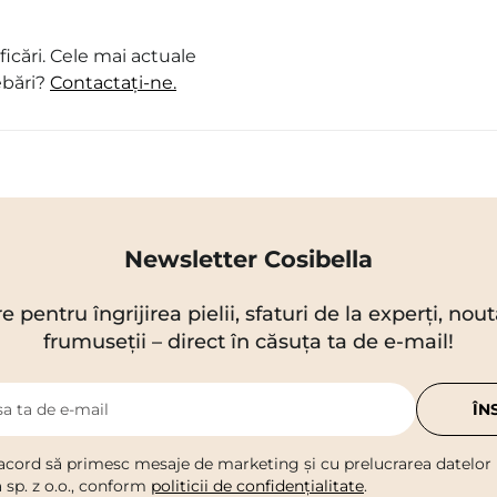
icări. Cele mai actuale
ebări?
Contactați-ne.
Newsletter Cosibella
re pentru îngrijirea pielii, sfaturi de la experți, no
frumuseții – direct în căsuța ta de e-mail!
a ta de e-mail
ÎN
acord să primesc mesaje de marketing și cu prelucrarea datelor
a sp. z o.o., conform
politicii de confidențialitate
.