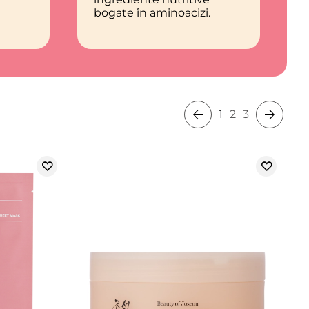
bogate în aminoacizi.
1
2
3