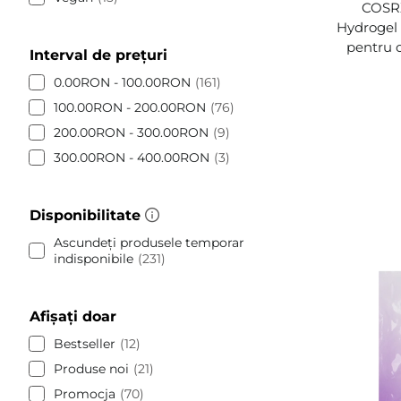
COSRX
Hydrogel 
pentru 
Interval de prețuri
0.00RON - 100.00RON
161
100.00RON - 200.00RON
76
200.00RON - 300.00RON
9
300.00RON - 400.00RON
3
Disponibilitate
Ascundeți produsele temporar
indisponibile
231
Afișați doar
Bestseller
12
Produse noi
21
Promocja
70