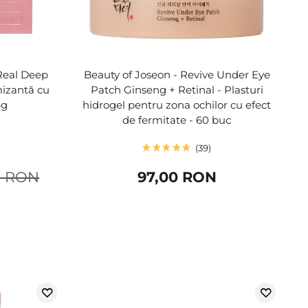
Real Deep
Beauty of Joseon - Revive Under Eye
mizantă cu
Patch Ginseng + Retinal - Plasturi
4g
hidrogel pentru zona ochilor cu efect
de fermitate - 60 buc
39
0 RON
97,00 RON