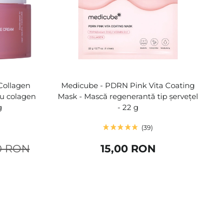
Collagen
Medicube - PDRN Pink Vita Coating
u colagen
Mask - Mască regenerantă tip șervețel
g
- 22 g
39
0 RON
15,00 RON