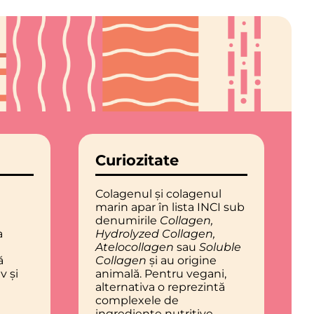
Curiozitate
Colagenul și colagenul
marin apar în lista INCI sub
denumirile
Collagen,
a
Hydrolyzed Collagen,
Atelocollagen
sau
Soluble
ă
Collagen
și au origine
v și
animală. Pentru vegani,
alternativa o reprezintă
complexele de
ingrediente nutritive