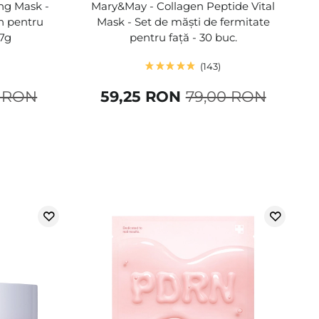
ing Mask -
Mary&May - Collagen Peptide Vital
n pentru
Mask - Set de măști de fermitate
27g
pentru față - 30 buc.
143
0 RON
59,25 RON
79,00 RON