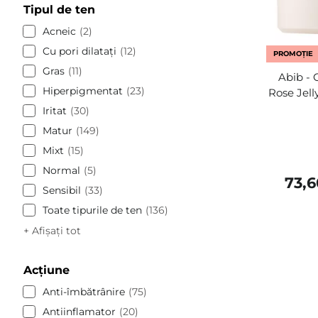
Tipul de ten
Acneic
2
Cu pori dilatați
12
PROMOȚIE
Gras
11
Abib - 
Hiperpigmentat
23
Rose Jell
Iritat
30
Matur
149
Mixt
15
Normal
5
73,
Sensibil
33
Toate tipurile de ten
136
+ Afișați tot
Acțiune
Anti-îmbătrânire
75
Antiinflamator
20