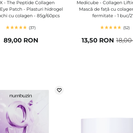
 - The Peptide Collagen
Medicube - Collagen Lift
Eye Patch - Plasturi hidrogel
Mască de față cu colage
ochi cu colagen - 85g/60pcs
fermitate - 1 buc/
37
52
89,00 RON
13,50 RON
18,0