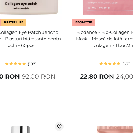
BESTSELLER
PROMOȚIE
Collagen Eye Patch Jericho
Biodance - Bio-Collagen 
y - Plasturi hidratante pentru
Mask - Mască de față fer
ochi - 60pcs
colagen - 1 buc/3
197
631
60 RON
92,00 RON
22,80 RON
24,0