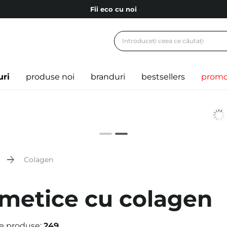
Fii eco cu noi
Carduri cadou
Livrare mai ieftină pentru comenzile de la 150 RON!
Fii eco cu noi
uri
produse noi
branduri
bestsellers
promo
Colagen
metice cu colagen
e produse:
249