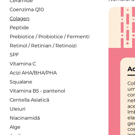
Ceramide
Coenzima Q10
Colagen
Peptide
Prebiotice / Probiotice / Fermenti
Retinol / Retinian / Retinoizi
SPF
Vitamina C
Ac
Acizi AHA/BHA/PHA
Squalane
Co
umi
Vitamina B5 - pantenol
con
Centella Asiatică
net
ace
Uleiuri
îm
ela
Niacinamidă
gen
Alge
co
ing