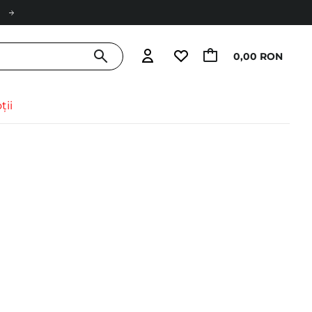
0,00 RON
ții