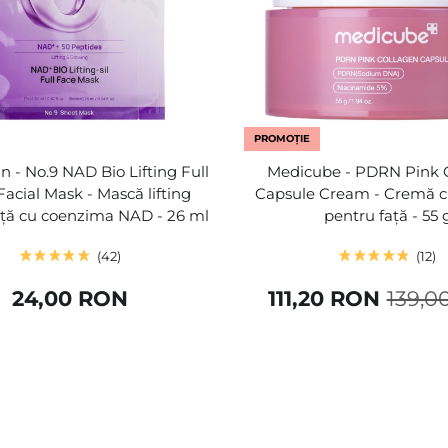
PROMOȚIE
 - No.9 NAD Bio Lifting Full
Medicube - PDRN Pink 
Facial Mask - Mască lifting
Capsule Cream - Cremă c
ață cu coenzima NAD - 26 ml
pentru față - 55 
42
12
24,00 RON
111,20 RON
139,0