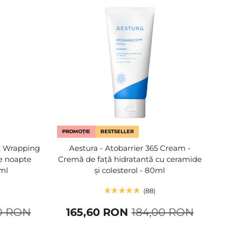
PROMOȚIE
BESTSELLER
t Wrapping
Aestura - Atobarrier 365 Cream -
e noapte
Cremă de față hidratantă cu ceramide
ml
și colesterol - 80ml
88
0 RON
165,60 RON
184,00 RON