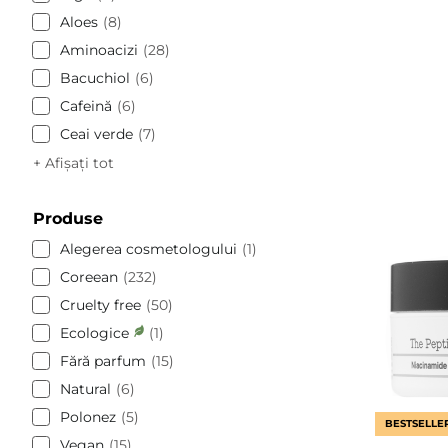
Aloes
8
Aminoacizi
28
Bacuchiol
6
Cafeină
6
Ceai verde
7
+ Afișați tot
Produse
Alegerea cosmetologului
1
Coreean
232
Cruelty free
50
Ecologice
1
Fără parfum
15
Natural
6
Polonez
5
BESTSELLE
Vegan
15