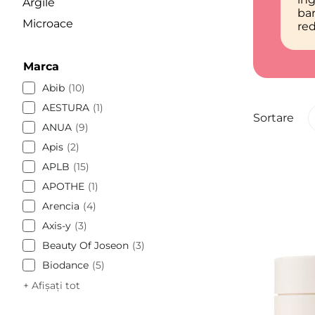
Argile
bar
Microace
red
Marca
Abib
10
AESTURA
1
Sortare
ANUA
9
Apis
2
APLB
15
APOTHE
1
Arencia
4
Axis-y
3
Beauty Of Joseon
3
Biodance
5
+ Afișați tot