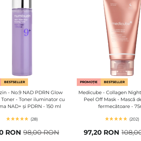
BESTSELLER
PROMOȚIE
BESTSELLER
in - No.9 NAD PDRN Glow
Medicube - Collagen Nigh
 Toner - Toner iluminator cu
Peel Off Mask - Mască d
ma NAD+ și PDRN - 150 ml
fermecătoare - 75
28
202
50 RON
98,00 RON
97,20 RON
108,0