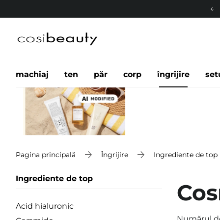
machiaj
ten
păr
corp
îngrijire
set
Pagina principală
Îngrijire
Ingrediente de top
Ingrediente de top
Cos
Acid hialuronic
Numărul d