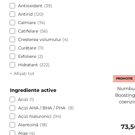
Antioxidant
39
Antirid
120
Calmare
74
Catifelare
56
Creșterea volumului
4
Curăţare
11
Exfoliere
2
Hidratant
222
+ Afișați tot
PROMOȚIE
Numbuz
Ingrediente active
Boosting
Acizi
1
coenzi
Acizi AHA / BHA / PHA
9
Acizi hialuronici
94
Alantoină
18
73,
Alge
4