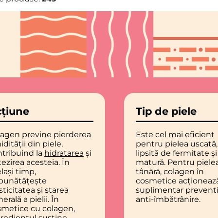
țiune
Tip de piele
lagen previne pierderea
Este cel mai eficient
dității din piele,
pentru pielea uscată,
tribuind la
hidratarea
și
lipsită de fermitate și
ezirea acesteia. În
matură. Pentru piele
lași timp,
tânără, colagen în
bunătățește
cosmetice acționeaz
sticitatea și starea
suplimentar preventi
erală a pielii. În
anti-îmbătrânire.
smetice cu colagen,
redientul susține