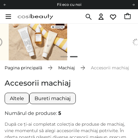
Fii eco cu noi
Carduri cadou
Livrare mai ieftină pentru comenzile de la 150 RON!
Fii eco cu noi
Pagina principală
Machiaj
Accesorii machiaj
Accesorii machiaj
Altele
Bureti machiaj
Numărul de produse:
5
După ce ți-ai completat colecția de produse de machiaj,
vine momentul să alegi accesoriile machiaj potrivite. În
oferta noastră găsești diverse accesorii makeup, precum