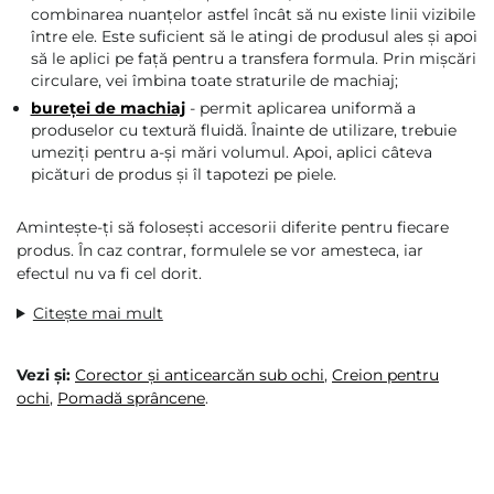
combinarea nuanțelor astfel încât să nu existe linii vizibile
între ele. Este suficient să le atingi de produsul ales și apoi
să le aplici pe față pentru a transfera formula. Prin mișcări
circulare, vei îmbina toate straturile de machiaj;
bureței de machiaj
- permit aplicarea uniformă a
produselor cu textură fluidă. Înainte de utilizare, trebuie
umeziți pentru a-și mări volumul. Apoi, aplici câteva
picături de produs și îl tapotezi pe piele.
Amintește-ți să folosești accesorii diferite pentru fiecare
produs. În caz contrar, formulele se vor amesteca, iar
efectul nu va fi cel dorit.
Citește mai mult
Vezi și:
Corector și anticearcăn sub ochi
,
Creion pentru
ochi
,
Pomadă sprâncene
.