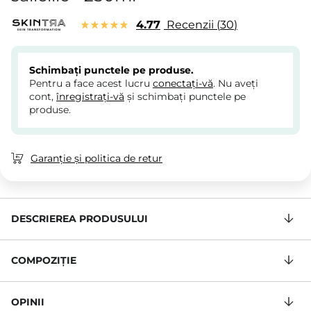
4.77
Recenzii
30
Schimbați punctele pe produse.
Pentru a face acest lucru
conectați-vă
. Nu aveți
cont,
înregistrați-vă
și schimbați punctele pe
produse.
Garanție și politica de retur
DESCRIEREA PRODUSULUI
COMPOZIŢIE
OPINII