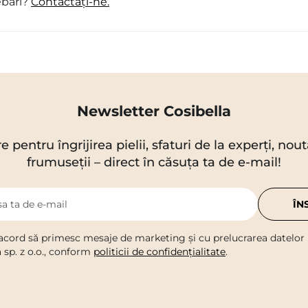
ebări?
Contactați-ne.
Newsletter Cosibella
re pentru îngrijirea pielii, sfaturi de la experți, no
frumuseții – direct în căsuța ta de e-mail!
a ta de e-mail
ÎN
acord să primesc mesaje de marketing și cu prelucrarea datelor
a sp. z o.o., conform
politicii de confidențialitate
.