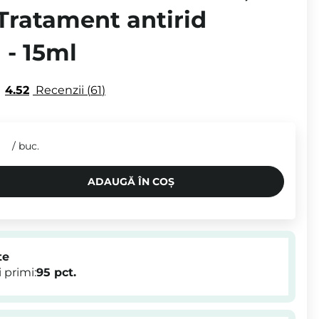
 Tratament antirid
 - 15ml
4.52
Recenzii
61
/
buc.
ADAUGĂ ÎN COȘ
te
 primi:
95
pct.