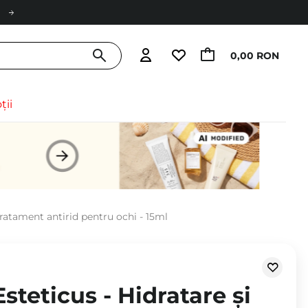
0,00 RON
ții
 Tratament antirid pentru ochi - 15ml
steticus - Hidratare și