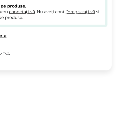
 pe produse.
lucru
conectați-vă
. Nu aveți cont,
înregistrați-vă
și
pe produse.
etur
iv TVA