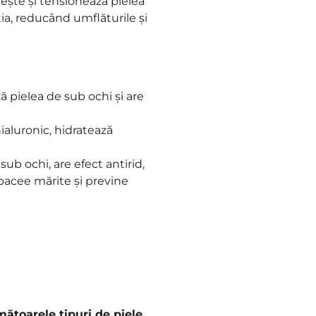
rește și tensionează pielea
ția, reducând umflăturile și
ă pielea de sub ochi și are
hialuronic, hidratează
ub ochi, are efect antirid,
ebacee mărite și previne
toarele tipuri de piele