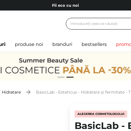
Fii eco cu noi
Carduri cadou
Livrare mai ieftină pentru comenzile de la 150 RON!
Fii eco cu noi
uri
produse noi
branduri
bestsellers
promo
Hidratare
BasicLab - Esteticus - Hidratare și fermitate -
ALEGEREA COSMETOLOGULUI
BasicLab - E