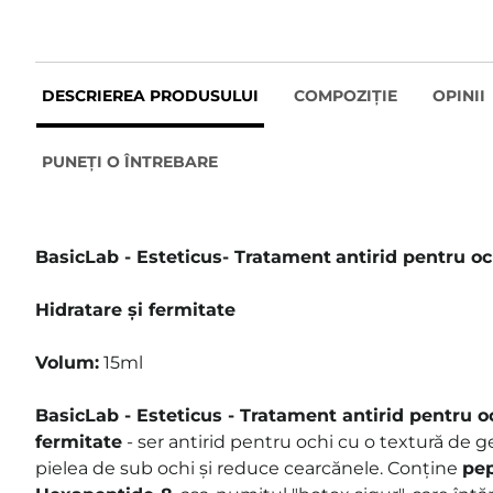
DESCRIEREA PRODUSULUI
COMPOZIȚIE
OPINII
PUNEȚI O ÎNTREBARE
BasicLab - Esteticus
-
Tratament
antirid pentru oc
Hidratare și fermitate
Volum:
15ml
BasicLab - Esteticus - Tratament
antirid
pentru
o
fermitate
- ser antirid pentru ochi cu o textură de ge
pielea de sub ochi și reduce cearcănele. Conține
pep