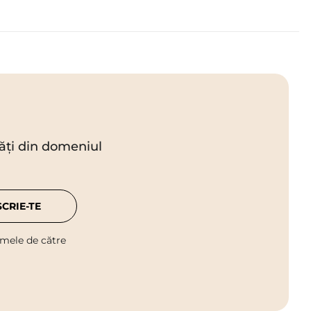
utăți din domeniul
SCRIE-TE
 mele de către