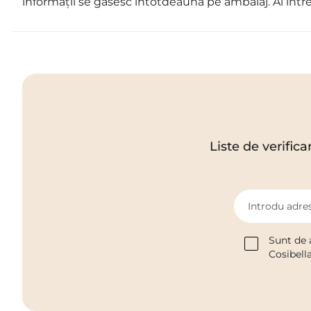
informații se găsesc întotdeauna pe ambalaj. Ai într
Liste de verifica
Introdu adres
Sunt de 
Cosibell