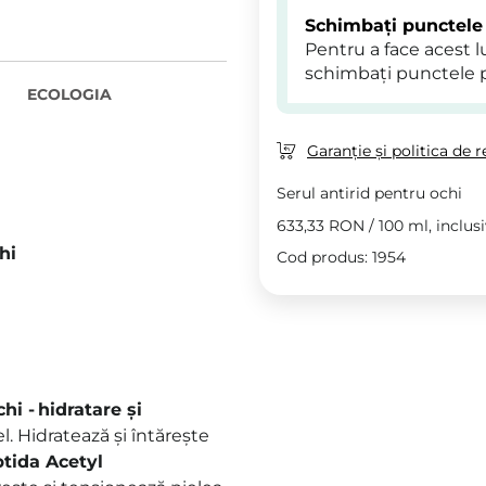
Schimbați punctele
Pentru a face acest 
schimbați punctele 
ECOLOGIA
Garanție și politica de r
Serul antirid pentru ochi
633,33 RON
/
100 ml
, inclus
hi
Cod produs: 1954
chi -
hidratare și
l. Hidratează și întărește
tida Acetyl