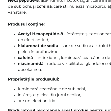
Hexapeptide-8
, așa-numitul "botox sigur", care întă
de sub ochi, și
cofeină
, care stimulează microcircula
vânătăile.
Produsul conține:
Acetyl Hexapeptide-8
- întărește și tensioneaz
un efect antirid,
hialuronat de
sodiu
- sare de sodiu a acidului 
pielea în profunzime,
cafeină
- antioxidant, luminează cearcănele de s
niacinamidă
- reduce vizibilitatea glandelor s
decolorarea.
Proprietățile produsului:
luminează cearcănele de sub ochi,
întărește pielea din jurul ochilor,
are un efect antirid.
Producătorul recomandă acest produs pentru urmă