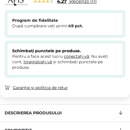
4.27
Recenzii
11
Program de fidelitate
După cumpărare veți primi:
49
pct.
Schimbați punctele pe produse.
Pentru a face acest lucru
conectați-vă
. Nu aveți
cont,
înregistrați-vă
și schimbați punctele pe
produse.
Garanție și politica de retur
DESCRIEREA PRODUSULUI