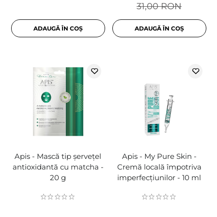
31,00 RON
ADAUGĂ ÎN COȘ
ADAUGĂ ÎN COȘ
Apis - Mască tip șervețel
Apis - My Pure Skin -
antioxidantă cu matcha -
Cremă locală împotriva
20 g
imperfecțiunilor - 10 ml