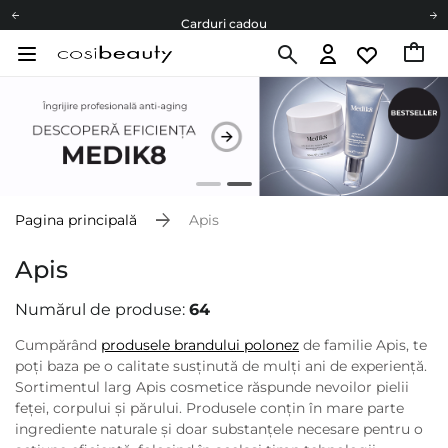
Carduri cadou
Livrare mai ieftină pentru comenzile de la 150 RON!
Fii eco cu noi
Carduri cadou
Livrare mai ieftină pentru comenzile de la 150 RON!
Fii eco cu noi
Pagina principală
Apis
Apis
Numărul de produse:
64
Cumpărând
produsele brandului polonez
de familie Apis, te
poți baza pe o calitate susținută de mulți ani de experiență.
Sortimentul larg Apis cosmetice răspunde nevoilor pielii
feței, corpului și părului. Produsele conțin în mare parte
ingrediente naturale și doar substanțele necesare pentru o