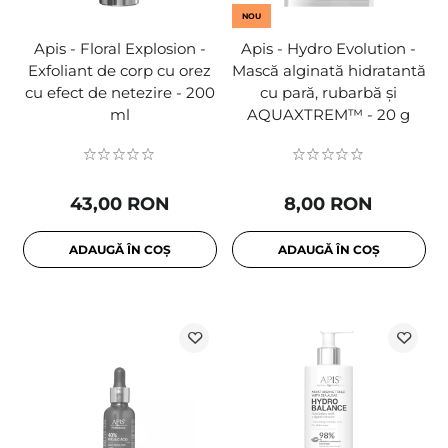
NOU
Apis - Floral Explosion -
Apis - Hydro Evolution -
Exfoliant de corp cu orez
Mască alginată hidratantă
cu efect de netezire - 200
cu pară, rubarbă și
ml
AQUAXTREM™ - 20 g
43,00 RON
8,00 RON
ADAUGĂ ÎN COȘ
ADAUGĂ ÎN COȘ