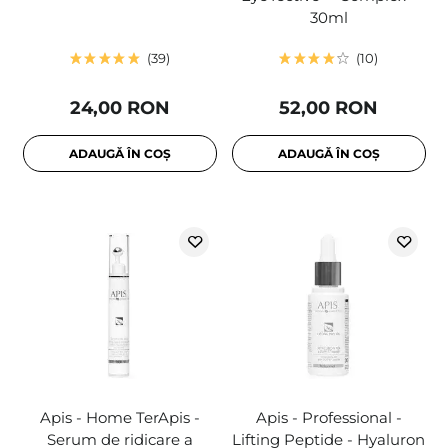
30ml
39
10
24,00 RON
52,00 RON
ADAUGĂ ÎN COȘ
ADAUGĂ ÎN COȘ
Apis - Home TerApis -
Apis - Professional -
Serum de ridicare a
Lifting Peptide - Hyaluron