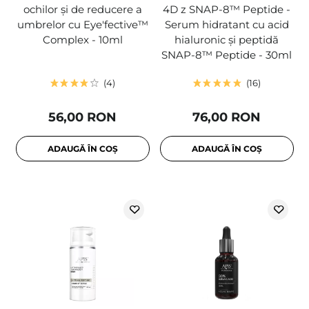
ochilor și de reducere a
4D z SNAP-8™ Peptide -
umbrelor cu Eye'fective™
Serum hidratant cu acid
Complex - 10ml
hialuronic și peptidă
SNAP-8™ Peptide - 30ml
4
16
56,00 RON
76,00 RON
ADAUGĂ ÎN COȘ
ADAUGĂ ÎN COȘ