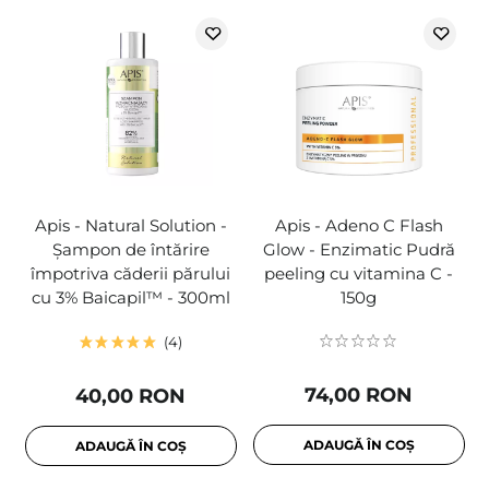
Apis - Natural Solution -
Apis - Adeno C Flash
Șampon de întărire
Glow - Enzimatic Pudră
împotriva căderii părului
peeling cu vitamina C -
cu 3% Baicapil™ - 300ml
150g
4
74,00 RON
40,00 RON
ADAUGĂ ÎN COȘ
ADAUGĂ ÎN COȘ