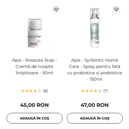
Apis - Rosacea Stop -
Apis - Synbiotic Home
Cremă de noapte
Care - Spray pentru față
liniștitoare - 50ml
cu probiotice și prebiotice
- 150ml
8
7
45,00 RON
47,00 RON
ADAUGĂ ÎN COȘ
ADAUGĂ ÎN COȘ