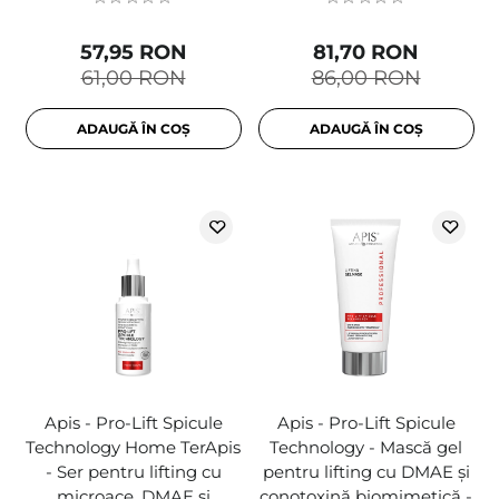
57,95 RON
81,70 RON
61,00 RON
86,00 RON
ADAUGĂ ÎN COȘ
ADAUGĂ ÎN COȘ
Apis - Pro-Lift Spicule
Apis - Pro-Lift Spicule
Technology Home TerApis
Technology - Mască gel
- Ser pentru lifting cu
pentru lifting cu DMAE și
microace, DMAE și
conotoxină biomimetică -