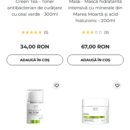
Green Tea - Toner
Mask - Mască hidratantă
antibacterian de curățare
intensivă cu minerale din
cu ceai verde - 300ml
Marea Moartă și acid
hialuronic - 200ml
5
9
34,00 RON
67,00 RON
ADAUGĂ ÎN COȘ
ADAUGĂ ÎN COȘ