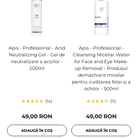
Apis - Professional - Acid
Apis - Professional -
Neutralizing Gel - Gel de
Cleansing Micellar Water
neutralizare a acizilor -
for Face and Eye Make-
200ml
up Removal - Produsul
demachiant micelar
pentru curățarea feței și a
ochilor - 500ml
14
11
49,00 RON
49,00 RON
ADAUGĂ ÎN COȘ
ADAUGĂ ÎN COȘ