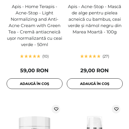
Apis - Home Terapis -
Apis - Acne-Stop - Mască
Acne-Stop - Light
de alge pentru pielea
Normalizing and Anti-
acneică cu bambus, ceai
Acne Cream with Green
verde și nămol negru din
Tea - Cremă antiacneică
Marea Moartă - 100g
ușor normalizantă cu ceai
verde - 50ml
10
27
59,00 RON
29,00 RON
ADAUGĂ ÎN COȘ
ADAUGĂ ÎN COȘ