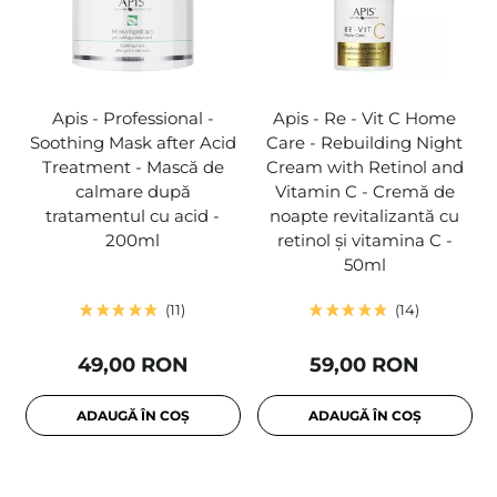
Apis - Professional -
Apis - Re - Vit C Home
Soothing Mask after Acid
Care - Rebuilding Night
Treatment - Mască de
Cream with Retinol and
calmare după
Vitamin C - Cremă de
tratamentul cu acid -
noapte revitalizantă cu
200ml
retinol și vitamina C -
50ml
11
14
49,00 RON
59,00 RON
ADAUGĂ ÎN COȘ
ADAUGĂ ÎN COȘ