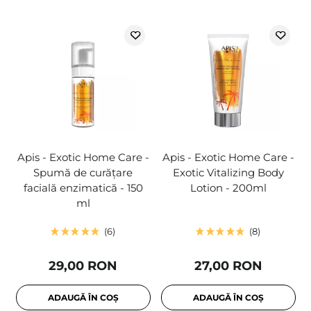
Apis - Exotic Home Care -
Apis - Exotic Home Care -
Spumă de curățare
Exotic Vitalizing Body
facială enzimatică - 150
Lotion - 200ml
ml
6
8
29,00 RON
27,00 RON
ADAUGĂ ÎN COȘ
ADAUGĂ ÎN COȘ