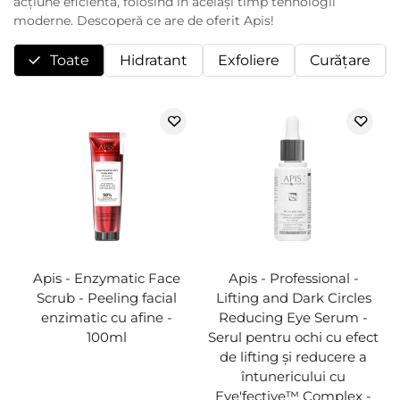
acțiune eficientă, folosind în același timp tehnologii
moderne. Descoperă ce are de oferit Apis!
Toate
Hidratant
Exfoliere
Curăţare
Apis - Enzymatic Face
Apis - Professional -
Scrub - Peeling facial
Lifting and Dark Circles
enzimatic cu afine -
Reducing Eye Serum -
100ml
Serul pentru ochi cu efect
de lifting și reducere a
întunericului cu
Eye'fective™ Complex -