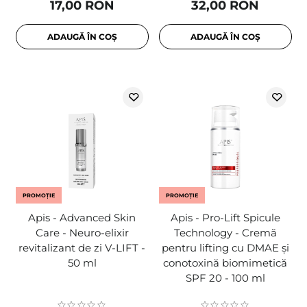
17,00 RON
32,00 RON
ADAUGĂ ÎN COȘ
ADAUGĂ ÎN COȘ
PROMOȚIE
PROMOȚIE
Apis - Advanced Skin
Apis - Pro-Lift Spicule
Care - Neuro-elixir
Technology - Cremă
revitalizant de zi V-LIFT -
pentru lifting cu DMAE și
50 ml
conotoxină biomimetică
SPF 20 - 100 ml