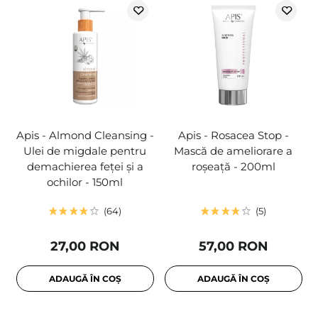
Apis - Almond Cleansing -
Apis - Rosacea Stop -
Ulei de migdale pentru
Mască de ameliorare a
demachierea feței și a
roșeață - 200ml
ochilor - 150ml
64
5
27,00 RON
57,00 RON
ADAUGĂ ÎN COȘ
ADAUGĂ ÎN COȘ