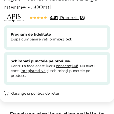
marine - 500ml
4.61
Recenzii
18
Program de fidelitate
După cumpărare veți primi:
45
pct.
Schimbați punctele pe produse.
Pentru a face acest lucru
conectați-vă
. Nu aveți
cont,
înregistrați-vă
și schimbați punctele pe
produse.
Garanție și politica de retur