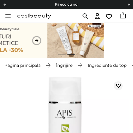
Fii eco cu noi
Carduri cadou
Livrare mai ieftină pentru comenzile de la 150 RON!
Fii eco cu noi
Pagina principală
Îngrijire
Ingrediente de top