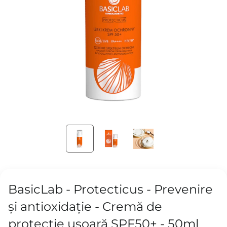
BasicLab - Protecticus - Prevenire
și antioxidație - Cremă de
protecție ușoară SPF50+ - 50ml