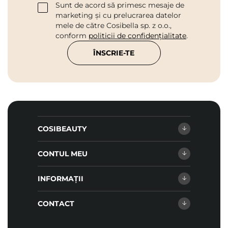
Sunt de acord să primesc mesaje de
marketing și cu prelucrarea datelor
mele de către Cosibella sp. z o.o.,
conform
politicii de confidențialitate
.
ÎNSCRIE-TE
COSIBEAUTY
CONTUL MEU
INFORMAȚII
CONTACT