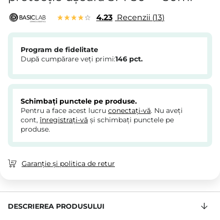
4.23
Recenzii
13
Program de fidelitate
După cumpărare veți primi:
146
pct.
Schimbați punctele pe produse.
Pentru a face acest lucru
conectați-vă
. Nu aveți
cont,
înregistrați-vă
și schimbați punctele pe
produse.
Garanție și politica de retur
DESCRIEREA PRODUSULUI