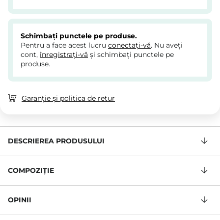
Schimbați punctele pe produse.
Pentru a face acest lucru
conectați-vă
. Nu aveți
cont,
înregistrați-vă
și schimbați punctele pe
produse.
Garanție și politica de retur
DESCRIEREA PRODUSULUI
COMPOZIŢIE
OPINII