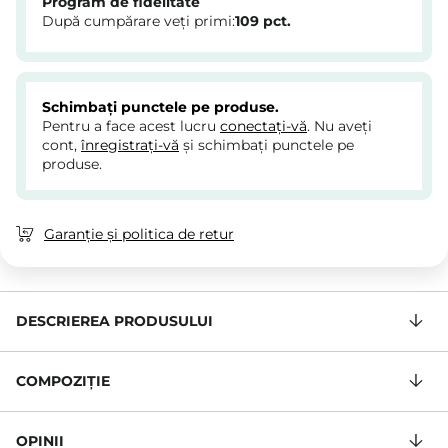
Program de fidelitate
După cumpărare veți primi:
109
pct.
Schimbați punctele pe produse.
Pentru a face acest lucru
conectați-vă
. Nu aveți
cont,
înregistrați-vă
și schimbați punctele pe
produse.
Garanție și politica de retur
DESCRIEREA PRODUSULUI
COMPOZIŢIE
OPINII