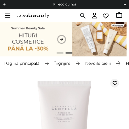
Fii eco cu noi
Carduri cadou
Livrare mai ieftină pentru comenzile de la 150 RON!
Fii eco cu noi
Pagina principală
Îngrijire
Nevoile pielii
H