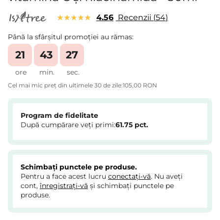
4.56
Recenzii
54
Până la sfârșitul promoției au rămas:
21
43
27
ore
min.
sec.
Cel mai mic preț din ultimele 30 de zile:
105,00 RON
Program de fidelitate
După cumpărare veți primi:
61.75
pct.
Schimbați punctele pe produse.
Pentru a face acest lucru
conectați-vă
. Nu aveți
cont,
înregistrați-vă
și schimbați punctele pe
produse.