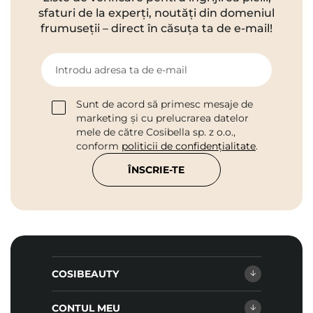
sfaturi de la experți, noutăți din domeniul
frumuseții – direct în căsuța ta de e-mail!
Introdu adresa ta de e-mail
Sunt de acord să primesc mesaje de
marketing și cu prelucrarea datelor
mele de către Cosibella sp. z o.o.,
conform
politicii de confidențialitate
.
ÎNSCRIE-TE
COSIBEAUTY
CONTUL MEU