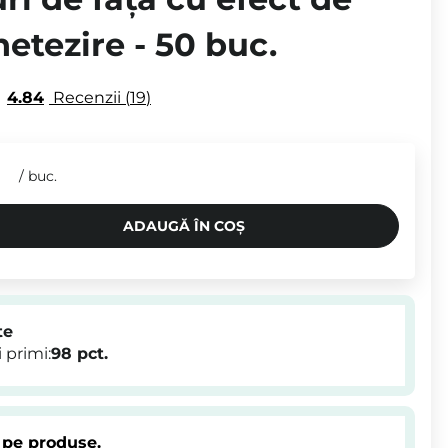
netezire - 50 buc.
4.84
Recenzii
19
N
/
buc.
ADAUGĂ ÎN COȘ
te
 primi:
98
pct.
 pe produse.