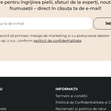
re pentru îngrijirea pielii, sfaturi de la experți, no
frumuseții – direct în căsuța ta de e-mail!
a ta de e-mail
ÎN
acord să primesc mesaje de marketing și cu prelucrarea datelor
a sp. z o.o., conform
politicii de confidențialitate
.
U
INFORMAȚII
Termeni şi condiții
Politică de Confidențialitate și 
mele
Reclamații și politica de retur