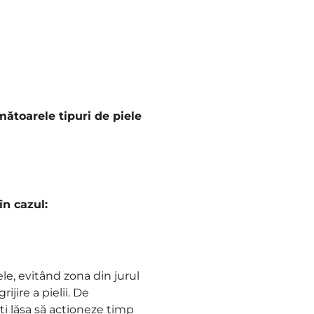
toarele tipuri de piele
n cazul:
ele, evitând zona din jurul
ijire a pielii
. De
ți lăsa să acționeze timp