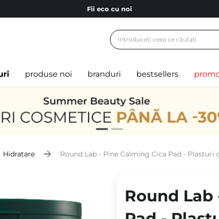
Fii eco cu noi
Carduri cadou
Livrare mai ieftină pentru comenzile de la 150 RON!
Fii eco cu noi
uri
produse noi
branduri
bestsellers
promo
Hidratare
Round Lab - Pine Calming Cica Pad - Plasturi de
Round Lab 
Pad - Plastu