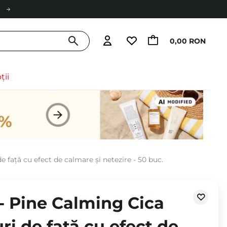
0,00 RON
ții
 față cu efect de calmare și netezire - 50 buc.
- Pine Calming Cica
ri de față cu efect de