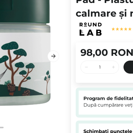
calmare și 
98,00 RO
Program de fidelita
După cumpărare veți
Schimbați punctele