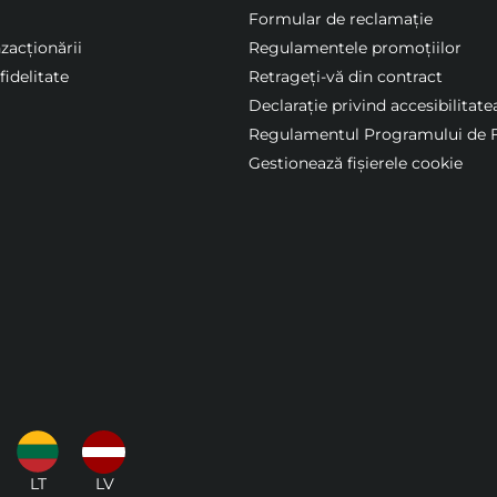
Formular de reclamație
nzacționării
Regulamentele promoțiilor
idelitate
Retrageți-vă din contract
Declarație privind accesibilitate
Regulamentul Programului de F
Gestionează fișierele cookie
LT
LV