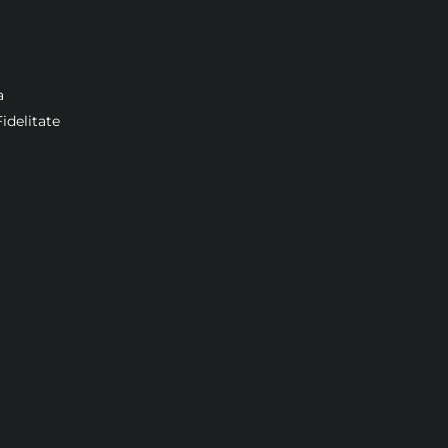
a
idelitate