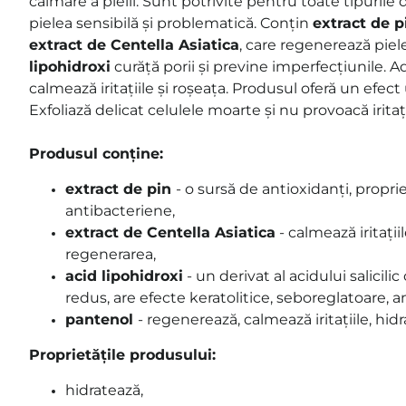
calmare a pielii. Sunt potrivite pentru toate tipurile 
pielea sensibilă și problematică. Conțin
extract de p
extract de Centella Asiatica
, care regenerează piele
lipohidroxi
curăță porii și previne imperfecțiunile. 
calmează iritațiile și roșeața. Produsul oferă un efect
Exfoliază delicat celulele moarte și nu provoacă iritați
Produsul conține:
extract de pin
- o sursă de antioxidanți, proprie
antibacteriene,
extract de Centella Asiatica
- calmează iritații
regenerarea,
acid lipohidroxi
- un derivat al acidului salicilic
redus, are efecte keratolitice, seboreglatoare, a
pantenol
- regenerează, calmează iritațiile, hid
Proprietățile produsului:
hidratează,