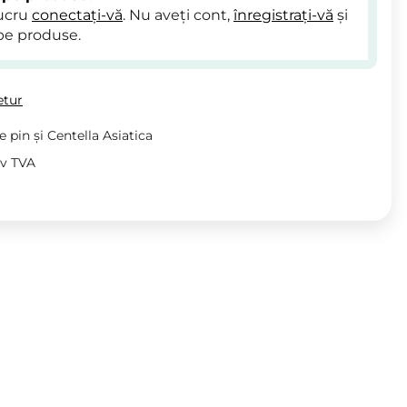
lucru
conectați-vă
. Nu aveți cont,
înregistrați-vă
și
pe produse.
etur
e pin și Centella Asiatica
iv TVA