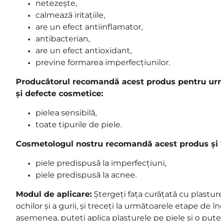
netezește,
calmează iritațiile,
are un efect antiinflamator,
antibacterian,
are un efect antioxidant,
previne formarea imperfecțiunilor.
Producătorul recomandă acest produs pentru urmă
și defecte cosmetice:
pielea sensibilă,
toate tipurile de piele.
Cosmetologul nostru recomandă acest produs și î
piele predispusă la imperfecțiuni,
piele predispusă la acnee.
Modul de aplicare:
Ștergeți
fața curățată cu plastur
ochilor și a gurii, și treceți la următoarele etape de îngr
asemenea, puteți aplica plasturele pe piele și o pute