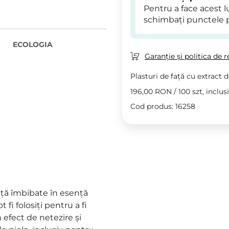
Pentru a face acest 
schimbați punctele 
ECOLOGIA
Garanție și politica de r
Plasturi de față cu extract d
196,00 RON
/
100 szt
, inclus
Cod produs: 16258
față îmbibate în esență
fi folosiți pentru a fi
 efect de netezire și