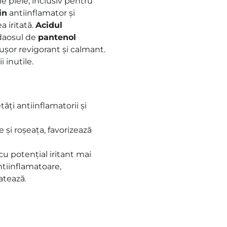
de piele, inclusiv pentru
in
antiinflamator și
a iritată.
Acidul
Adaosul de
pantenol
 ușor revigorant și calmant.
i inutile.
tăți antiinflamatorii și
le și roșeața, favorizează
 cu potențial iritant mai
ntiinflamatoare,
ratează
.