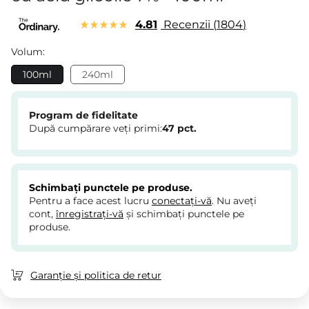
4.81
Recenzii
1804
Volum:
100ml
240ml
Program de fidelitate
După cumpărare veți primi:
47
pct.
Schimbați punctele pe produse.
Pentru a face acest lucru
conectați-vă
. Nu aveți
cont,
înregistrați-vă
și schimbați punctele pe
produse.
Garanție și politica de retur