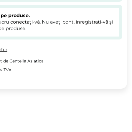
 pe produse.
lucru
conectați-vă
. Nu aveți cont,
înregistrați-vă
și
pe produse.
etur
t de Centella Asiatica
iv TVA