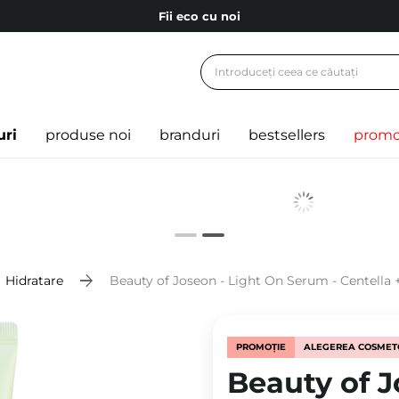
Fii eco cu noi
Carduri cadou
Livrare mai ieftină pentru comenzile de la 150 RON!
Fii eco cu noi
uri
produse noi
branduri
bestsellers
promo
Hidratare
Beauty of Joseon - Light On Serum - Centella +
PROMOȚIE
ALEGEREA COSMET
Beauty of 