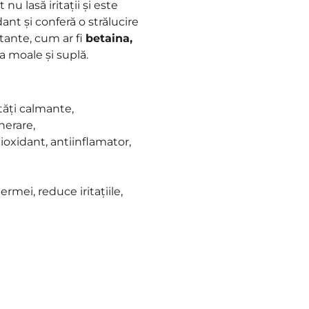
nu lasă iritații și este
ant și conferă o strălucire
tante, cum ar fi
betaina,
ea moale și suplă.
tăți calmante,
nerare,
ioxidant, antiinflamator,
rmei, reduce iritațiile,