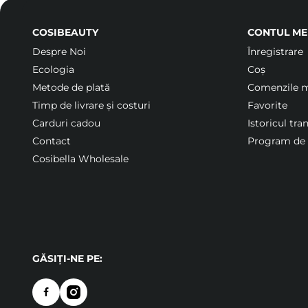
COSIBEAUTY
CONTUL ME
Despre Noi
Înregistrare
Ecologia
Coș
Metode de plată
Comenzile 
Timp de livrare și costuri
Favorite
Carduri cadou
Istoricul tra
Contact
Program de f
Cosibella Wholesale
GĂSIȚI-NE PE: