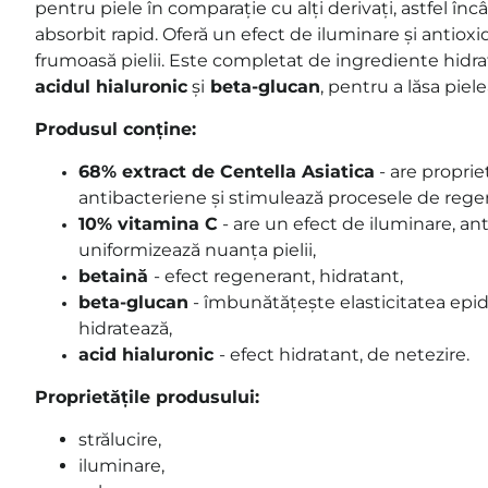
pentru piele în comparație cu alți derivați, astfel încât 
absorbit rapid
.
Oferă un efect de iluminare și antioxid
frumoasă pielii. Este completat de ingrediente hidra
acidul hialuronic
și
beta-glucan
, pentru a lăsa piel
Produsul conține:
68% extract de Centella Asiatica
- are proprie
antibacteriene și stimulează procesele de rege
10% vitamina C
- are un efect de iluminare, ant
uniformizează nuanța pielii,
betaină
- efect regenerant, hidratant,
beta-glucan
-
îmbunătățește elasticitatea epide
hidratează
,
acid hialuronic
- efect hidratant, de netezire.
Proprietățile produsului:
strălucire,
iluminare,