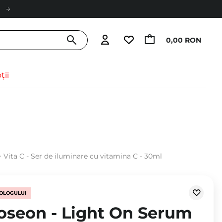
0,00 RON
ții
 Vita C - Ser de iluminare cu vitamina C - 30ml
OLOGULUI
Joseon - Light On Serum