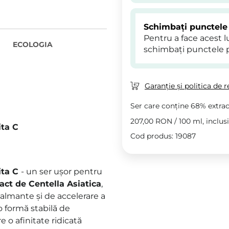
Schimbați punctele
Pentru a face acest 
ECOLOGIA
schimbați punctele 
Garanție și politica de r
Ser care conține 68% extrac
207,00 RON
/
100 ml
, inclus
ita C
Cod produs: 19087
ita C
- un ser ușor pentru
ct de Centella Asiatica
,
calmante și de accelerare a
o formă stabilă de
e o afinitate ridicată