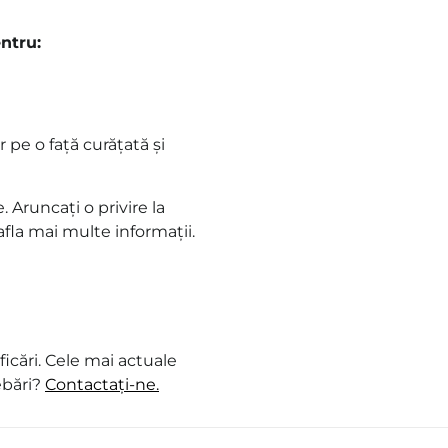
ntru:
 pe o față curățată și
. Aruncați o privire la
fla mai multe informații.
icări. Cele mai actuale
ebări?
Contactați-ne.