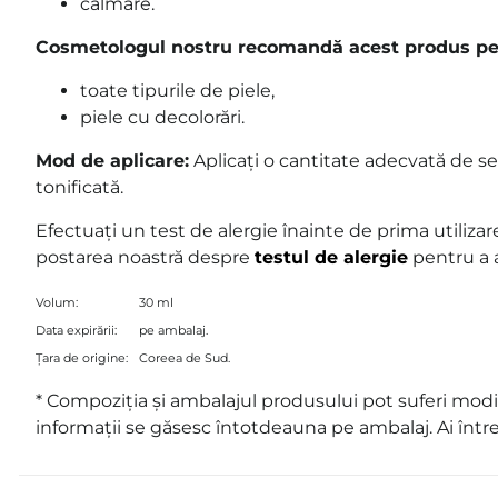
calmare.
Cosmetologul nostru recomandă acest produs pe
toate tipurile de piele,
piele cu decolorări.
Mod de aplicare:
Aplicați o cantitate adecvată de ser
tonificată.
Efectuați un test de alergie înainte de prima utilizare
postarea noastră despre
testul de alergie
pentru a a
Volum:
30 ml
Data expirării:
pe ambalaj.
Țara de origine:
Coreea de Sud.
* Compoziția și ambalajul produsului pot suferi modif
informații se găsesc întotdeauna pe ambalaj. Ai într