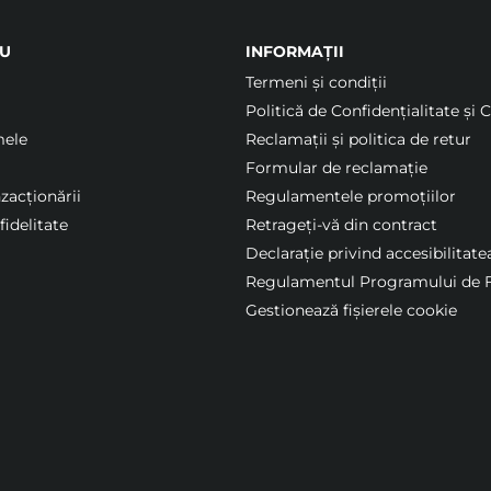
U
INFORMAȚII
Termeni şi condiții
Politică de Confidențialitate și 
mele
Reclamații și politica de retur
Formular de reclamație
nzacționării
Regulamentele promoțiilor
idelitate
Retrageți-vă din contract
Declarație privind accesibilitate
Regulamentul Programului de F
Gestionează fișierele cookie