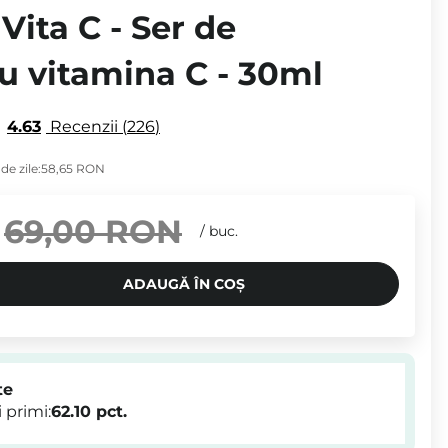
 Vita C - Ser de
u vitamina C - 30ml
4.63
Recenzii
226
de zile:
58,65 RON
69,00 RON
/
buc.
ADAUGĂ ÎN COȘ
te
 primi:
62.10
pct.