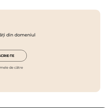
utăți din domeniul
SCRIE-TE
 mele de către