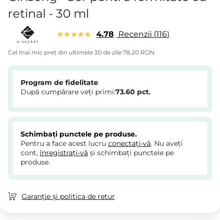
retinal - 30 ml
4.78
Recenzii
116
Cel mai mic preț din ultimele 30 de zile:
78,20 RON
Program de fidelitate
După cumpărare veți primi:
73.60
pct.
Schimbați punctele pe produse.
Pentru a face acest lucru
conectați-vă
. Nu aveți
cont,
înregistrați-vă
și schimbați punctele pe
produse.
Garanție și politica de retur