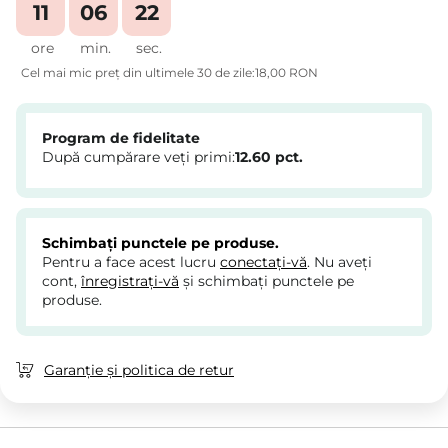
11
06
22
ore
min.
sec.
Cel mai mic preț din ultimele 30 de zile:
18,00 RON
Program de fidelitate
După cumpărare veți primi:
12.60
pct.
Schimbați punctele pe produse.
Pentru a face acest lucru
conectați-vă
. Nu aveți
cont,
înregistrați-vă
și schimbați punctele pe
produse.
Garanție și politica de retur