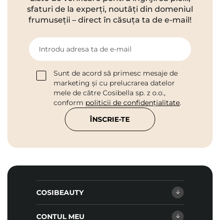
sfaturi de la experți, noutăți din domeniul
frumuseții – direct în căsuța ta de e-mail!
Introdu adresa ta de e-mail
Sunt de acord să primesc mesaje de
marketing și cu prelucrarea datelor
mele de către Cosibella sp. z o.o.,
conform
politicii de confidențialitate
.
ÎNSCRIE-TE
COSIBEAUTY
CONTUL MEU