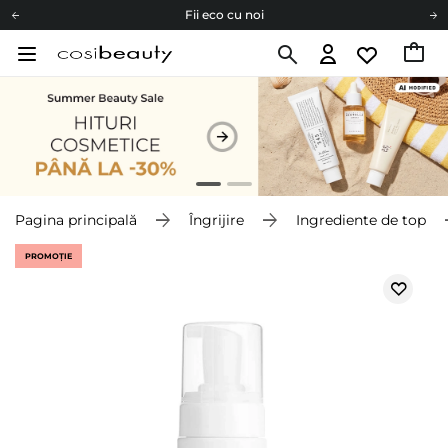
Fii eco cu noi
Carduri cadou
Livrare mai ieftină pentru comenzile de la 150 RON!
Fii eco cu noi
Pagina principală
Îngrijire
Ingrediente de top
PROMOȚIE