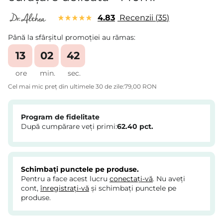
4.83
Recenzii
35
Până la sfârșitul promoției au rămas:
13
02
42
ore
min.
sec.
Cel mai mic preț din ultimele 30 de zile:
79,00 RON
Program de fidelitate
După cumpărare veți primi:
62.40
pct.
Schimbați punctele pe produse.
Pentru a face acest lucru
conectați-vă
. Nu aveți
cont,
înregistrați-vă
și schimbați punctele pe
produse.