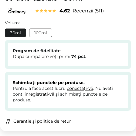
4.62
Recenzii
511
Volum:
30ml
100ml
Program de fidelitate
După cumpărare veți primi:
74
pct.
Schimbați punctele pe produse.
Pentru a face acest lucru
conectați-vă
. Nu aveți
cont,
înregistrați-vă
și schimbați punctele pe
produse.
Garanție și politica de retur