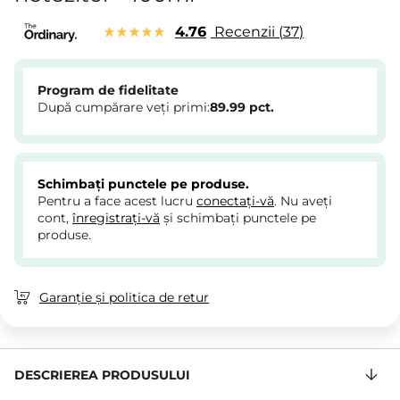
4.76
Recenzii
37
Program de fidelitate
După cumpărare veți primi:
89.99
pct.
Schimbați punctele pe produse.
Pentru a face acest lucru
conectați-vă
. Nu aveți
cont,
înregistrați-vă
și schimbați punctele pe
produse.
Garanție și politica de retur
DESCRIEREA PRODUSULUI