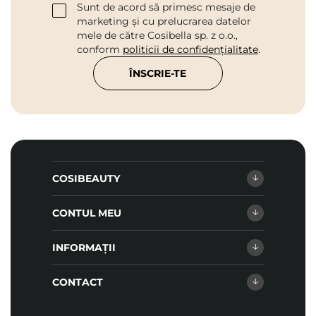
Sunt de acord să primesc mesaje de
marketing și cu prelucrarea datelor
mele de către Cosibella sp. z o.o.,
conform
politicii de confidențialitate
.
ÎNSCRIE-TE
COSIBEAUTY
CONTUL MEU
INFORMAȚII
CONTACT