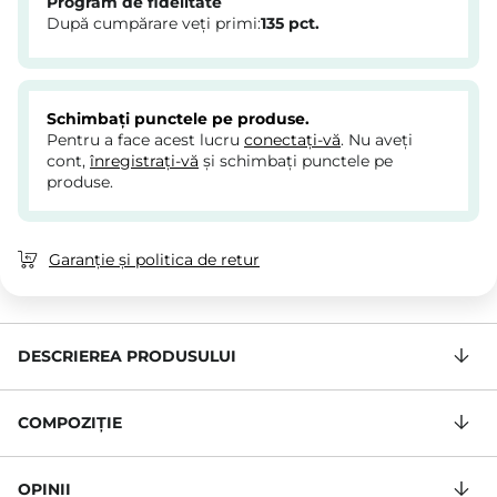
Program de fidelitate
După cumpărare veți primi:
135
pct.
Schimbați punctele pe produse.
Pentru a face acest lucru
conectați-vă
. Nu aveți
cont,
înregistrați-vă
și schimbați punctele pe
produse.
Garanție și politica de retur
DESCRIEREA PRODUSULUI
COMPOZIŢIE
OPINII