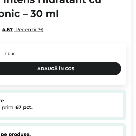
onic – 30 ml
4.67
Recenzii
9
/
buc.
ADAUGĂ ÎN COȘ
te
 primi:
67
pct.
 pe produse.