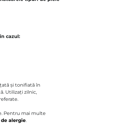
n cazul:
ată și tonifiată în
Utilizați zilnic,
referate.
re. Pentru mai multe
 de alergie
.