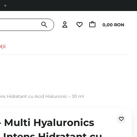
0,00 RON
ții
ns Hidratant cu Acid Hialuronic – 30 ml
 Multi Hyaluronics
 Intens Hidratant cu