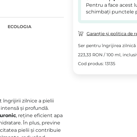
Pentru a face acest 
schimbați punctele 
ECOLOGIA
Garanție și politica de r
Ser pentru îngrijirea zilnică 
223,33 RON
/
100 ml
, inclus
Cod produs: 13135
îngrijirii zilnice a pielii
 intensă și profundă.
luronic
, reține eficient apa
 hidratare. În plus, previne
itatea pielii și contribuie