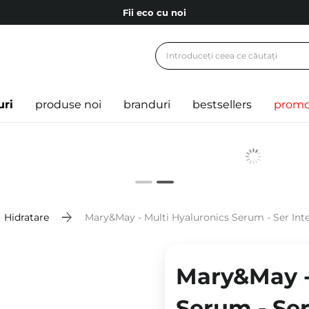
Fii eco cu noi
Carduri cadou
Livrare mai ieftină pentru comenzile de la 150 RON!
Fii eco cu noi
uri
produse noi
branduri
bestsellers
promo
Hidratare
Mary&May - Multi Hyaluronics Serum - Ser Inte
Mary&May -
Serum - Ser