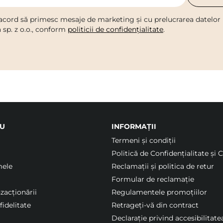
acord să primesc mesaje de marketing și cu prelucrarea datelor
a sp. z o.o., conform
politicii de confidențialitate
.
U
INFORMAȚII
Termeni şi condiții
Politică de Confidențialitate și 
mele
Reclamații și politica de retur
Formular de reclamație
nzacționării
Regulamentele promoțiilor
idelitate
Retrageți-vă din contract
Declarație privind accesibilitate