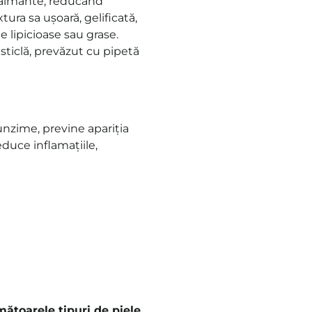
i calmante, reducând
tura sa ușoară, gelificată,
e lipicioase sau grase.
sticlă, prevăzut cu pipetă
unzime, previne apariția
reduce inflamațiile,
toarele tipuri de piele