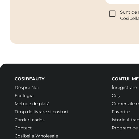
Sunt de 
Cosibell
COSIBEAUTY
CONTUL ME
Despre Noi
Înregistrare
Ecologia
Coș
Metode de plată
Comenzile 
Timp de livrare și costuri
Favorite
Carduri cadou
Istoricul tra
Contact
Program de f
Cosibella Wholesale