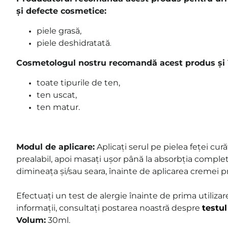
și defecte cosmetice:
piele grasă,
piele deshidratată
.
Cosmetologul nostru recomandă acest produs și î
toate tipurile de ten,
ten uscat,
ten matur.
Modul de aplicare:
Aplicați serul pe pielea feței curăț
prealabil, apoi masați ușor până la absorbția completă. 
dimineața și/sau seara, înainte de aplicarea cremei p
Efectuați un test de alergie înainte de prima utiliza
informații, consultați postarea noastră despre
testul
Volum:
30ml.