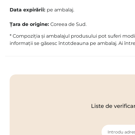
Data expirării:
pe ambalaj
.
Țara de origine:
Coreea de Sud.
* Compoziția și ambalajul produsului pot suferi modif
informații se găsesc întotdeauna pe ambalaj. Ai într
Liste de verifica
Introdu adres