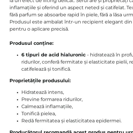
la un efect de lifting delicat. Serul are și proprietăț
inflamațiile și oferind un aspect neted și catifelat. Tex
fără parfum se absoarbe rapid în piele, fără a lăsa urm
Produsul este ambalat într-un recipient elegant din 
pentru o aplicare precisă.
Produsul conține:
6 tipuri de acid hialuronic
- hidratează în prof
ridurilor, conferă fermitate și elasticitate pielii, 
catifelează și tonifică.
Proprietățile produsului:
Hidratează intens,
Previne formarea ridurilor,
Calmează inflamațiile,
Tonifică pielea,
Redă fermitatea și elasticitatea epidermei.
Producătorul recomandă acest produs pentru urmă