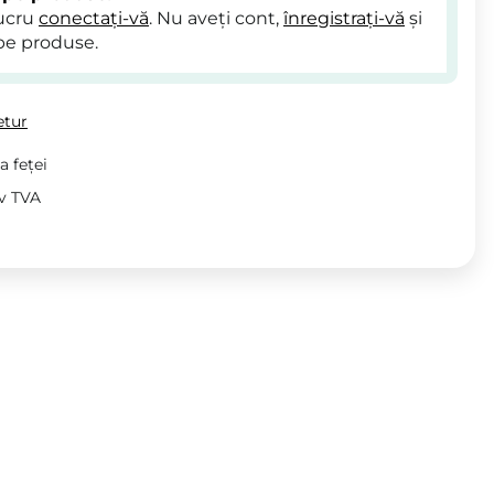
lucru
conectați-vă
. Nu aveți cont,
înregistrați-vă
și
pe produse.
etur
a feței
iv TVA