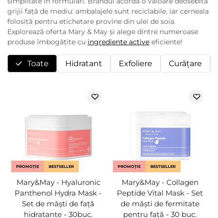
simplitate în formulări. Brandul acordă o valoare deosebită
grijii față de mediu: ambalajele sunt reciclabile, iar cerneala
folosită pentru etichetare provine din ulei de soia.
Explorează oferta Mary & May și alege dintre numeroase
produse îmbogățite cu
ingrediente active
eficiente!
Toate
Hidratant
Exfoliere
Curăţare
PROMOȚIE
BESTSELLER
PROMOȚIE
BESTSELLER
Mary&May - Hyaluronic
Mary&May - Collagen
Panthenol Hydra Mask -
Peptide Vital Mask - Set
Set de măști de față
de măști de fermitate
hidratante - 30buc.
pentru față - 30 buc.