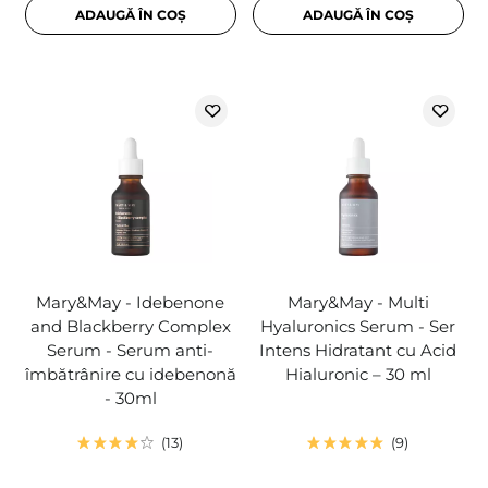
ADAUGĂ ÎN COȘ
ADAUGĂ ÎN COȘ
Mary&May - Idebenone
Mary&May - Multi
and Blackberry Complex
Hyaluronics Serum - Ser
Serum - Serum anti-
Intens Hidratant cu Acid
îmbătrânire cu idebenonă
Hialuronic – 30 ml
- 30ml
13
9