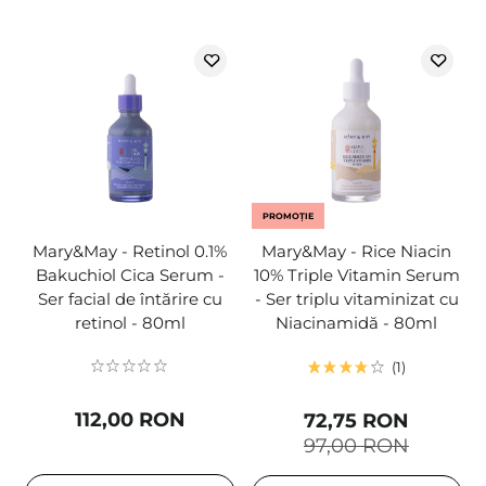
PROMOȚIE
Mary&May - Retinol 0.1%
Mary&May - Rice Niacin
Bakuchiol Cica Serum -
10% Triple Vitamin Serum
Ser facial de întărire cu
- Ser triplu vitaminizat cu
retinol - 80ml
Niacinamidă - 80ml
1
112,00 RON
72,75 RON
97,00 RON