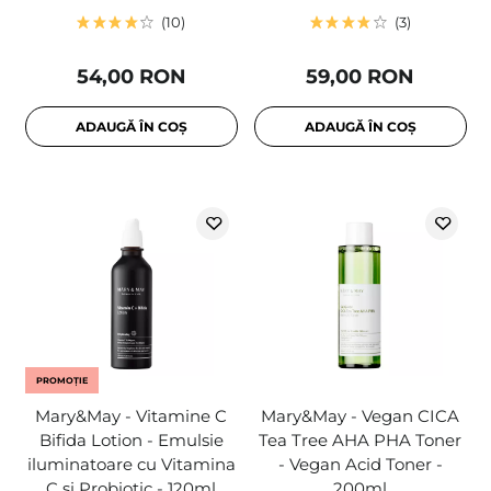
10
3
54,00 RON
59,00 RON
ADAUGĂ ÎN COȘ
ADAUGĂ ÎN COȘ
PROMOȚIE
Mary&May - Vitamine C
Mary&May - Vegan CICA
Bifida Lotion - Emulsie
Tea Tree AHA PHA Toner
iluminatoare cu Vitamina
- Vegan Acid Toner -
C și Probiotic - 120ml
200ml