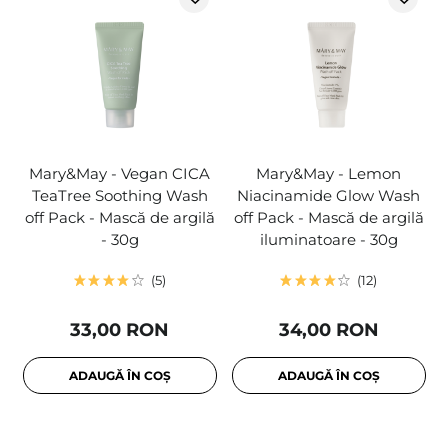
Mary&May - Vegan CICA
Mary&May - Lemon
TeaTree Soothing Wash
Niacinamide Glow Wash
off Pack - Mască de argilă
off Pack - Mască de argilă
- 30g
iluminatoare - 30g
5
12
33,00 RON
34,00 RON
ADAUGĂ ÎN COȘ
ADAUGĂ ÎN COȘ