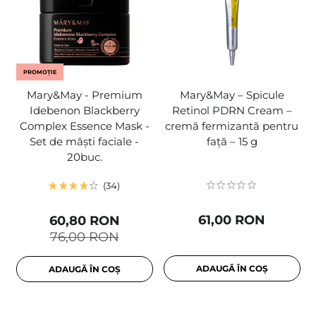
PROMOȚIE
Mary&May - Premium
Mary&May – Spicule
Idebenon Blackberry
Retinol PDRN Cream –
Complex Essence Mask -
cremă fermizantă pentru
Set de măști faciale -
față – 15 g
20buc.
34
61,00 RON
60,80 RON
76,00 RON
ADAUGĂ ÎN COȘ
ADAUGĂ ÎN COȘ