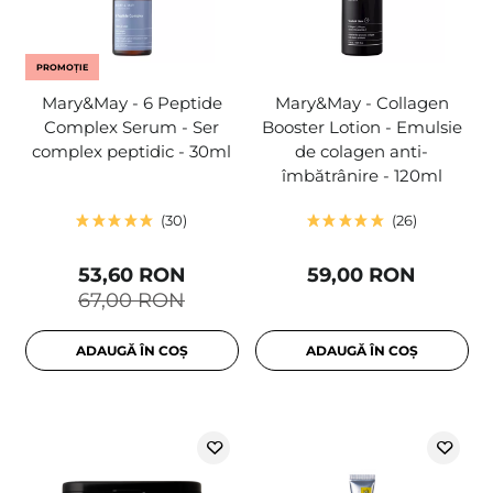
PROMOȚIE
Mary&May - 6 Peptide
Mary&May - Collagen
Complex Serum - Ser
Booster Lotion - Emulsie
complex peptidic - 30ml
de colagen anti-
îmbătrânire - 120ml
30
26
53,60 RON
59,00 RON
67,00 RON
ADAUGĂ ÎN COȘ
ADAUGĂ ÎN COȘ