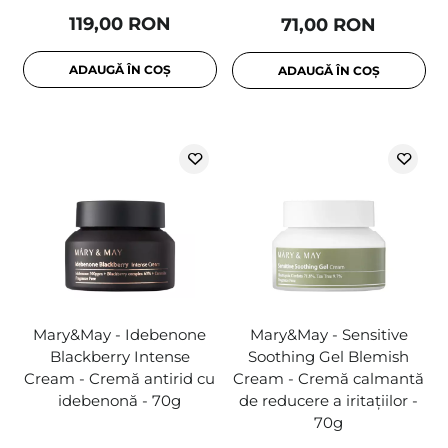
119,00 RON
71,00 RON
ADAUGĂ ÎN COȘ
ADAUGĂ ÎN COȘ
Mary&May - Idebenone
Mary&May - Sensitive
Blackberry Intense
Soothing Gel Blemish
Cream - Cremă antirid cu
Cream - Cremă calmantă
idebenonă - 70g
de reducere a iritațiilor -
70g