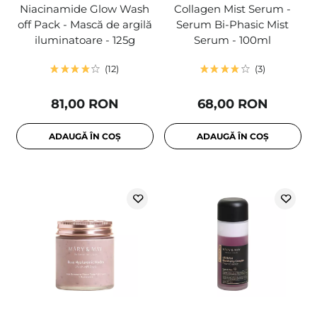
Niacinamide Glow Wash
Collagen Mist Serum -
off Pack - Mască de argilă
Serum Bi-Phasic Mist
iluminatoare - 125g
Serum - 100ml
12
3
81,00 RON
68,00 RON
ADAUGĂ ÎN COȘ
ADAUGĂ ÎN COȘ