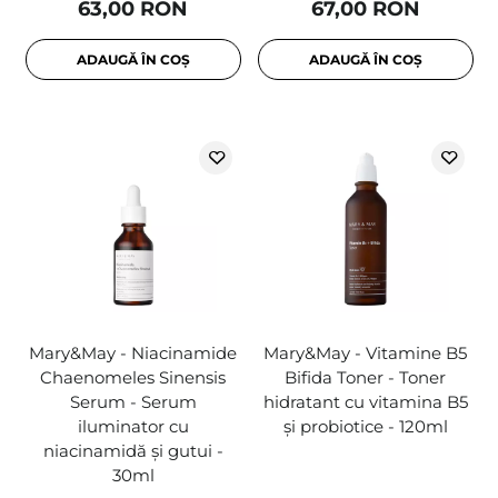
63,00 RON
67,00 RON
ADAUGĂ ÎN COȘ
ADAUGĂ ÎN COȘ
Mary&May - Niacinamide
Mary&May - Vitamine B5
Chaenomeles Sinensis
Bifida Toner - Toner
Serum - Serum
hidratant cu vitamina B5
iluminator cu
și probiotice - 120ml
niacinamidă și gutui -
30ml