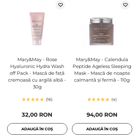
Mary&May - Rose
Mary&May - Calendula
Hyaluronic Hydra Wash
Peptide Ageless Sleeping
off Pack - Mască de față
Mask - Mască de noapte
cremoasă cu argilă albă -
calmantă și fermă - 110g
30g
16
4
32,00 RON
94,00 RON
ADAUGĂ ÎN COȘ
ADAUGĂ ÎN COȘ