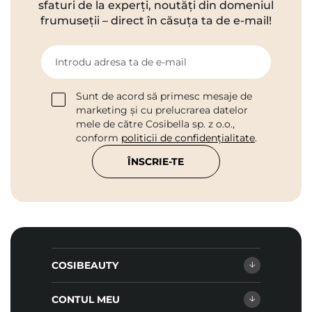
sfaturi de la experți, noutăți din domeniul
frumuseții – direct în căsuța ta de e-mail!
Introdu adresa ta de e-mail
Sunt de acord să primesc mesaje de
marketing și cu prelucrarea datelor
mele de către Cosibella sp. z o.o.,
conform
politicii de confidențialitate
.
ÎNSCRIE-TE
COSIBEAUTY
CONTUL MEU