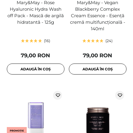
Mary&May - Rose
Mary&May - Vegan
Hyaluronic Hydra Wash
Blackberry Complex
off Pack - Mască de argilă
Cream Essence - Esență
hidratantă - 125g
cremă multifuncțională -
140ml
16
24
79,00 RON
79,00 RON
ADAUGĂ ÎN COȘ
ADAUGĂ ÎN COȘ
PROMOȚIE