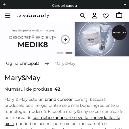
Carduri cadou
Livrare mai ieftină pentru comenzile de la 150 RON!
Fii eco cu noi
Carduri cadou
Livrare mai ieftină pentru comenzile de la 150 RON!
Fii eco cu noi
Pagina principală
Mary&May
Mary&May
Numărul de produse:
42
Mary & May este un
brand coreean
care își bazează
produsele pe sinergia dintre cele mai bune ingrediente și
tehnologie modernă. Filosofia mary&may se concentrează
pe crearea de
cosmetice adaptate nevoilor individuale ale
pielii
, punând un accent puternic pe transparență și