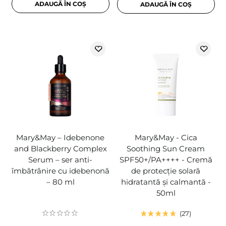
ADAUGĂ ÎN COȘ
ADAUGĂ ÎN COȘ
Mary&May – Idebenone
Mary&May - Cica
and Blackberry Complex
Soothing Sun Cream
Serum – ser anti-
SPF50+/PA++++ - Cremă
îmbătrânire cu idebenonă
de protecție solară
– 80 ml
hidratantă și calmantă -
50ml
27