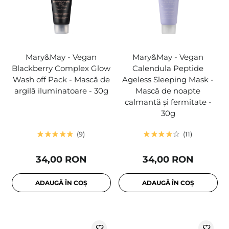
Mary&May - Vegan
Mary&May - Vegan
Blackberry Complex Glow
Calendula Peptide
Wash off Pack - Mască de
Ageless Sleeping Mask -
argilă iluminatoare - 30g
Mască de noapte
calmantă și fermitate -
30g
9
11
34,00 RON
34,00 RON
ADAUGĂ ÎN COȘ
ADAUGĂ ÎN COȘ