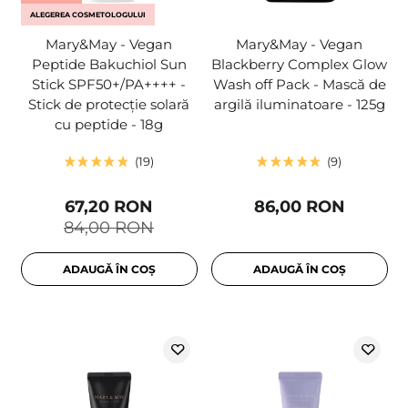
ALEGEREA COSMETOLOGULUI
Mary&May - Vegan
Mary&May - Vegan
Peptide Bakuchiol Sun
Blackberry Complex Glow
Stick SPF50+/PA++++ -
Wash off Pack - Mască de
Stick de protecție solară
argilă iluminatoare - 125g
cu peptide - 18g
19
9
67,20 RON
86,00 RON
84,00 RON
ADAUGĂ ÎN COȘ
ADAUGĂ ÎN COȘ