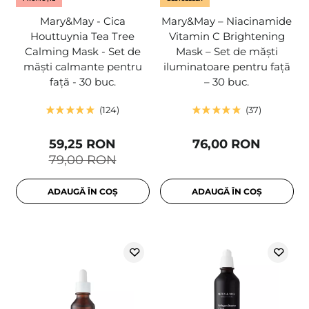
Mary&May - Cica
Mary&May – Niacinamide
Houttuynia Tea Tree
Vitamin C Brightening
Calming Mask - Set de
Mask – Set de măști
măști calmante pentru
iluminatoare pentru față
față - 30 buc.
– 30 buc.
124
37
59,25 RON
76,00 RON
79,00 RON
ADAUGĂ ÎN COȘ
ADAUGĂ ÎN COȘ