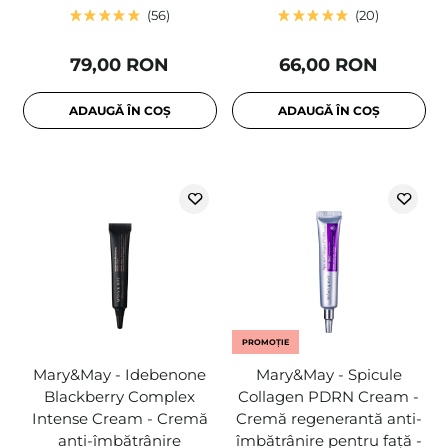
56
20
79,00 RON
66,00 RON
ADAUGĂ ÎN COȘ
ADAUGĂ ÎN COȘ
PROMOȚIE
Mary&May - Idebenone
Mary&May - Spicule
Blackberry Complex
Collagen PDRN Cream -
Intense Cream - Cremă
Cremă regenerantă anti-
anti-îmbătrânire
îmbătrânire pentru față -