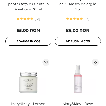
pentru față cu Centella
Pack - Mască de argilă -
Asiatica – 30 ml
125g
23
16
55,00 RON
86,00 RON
ADAUGĂ ÎN COȘ
ADAUGĂ ÎN COȘ
Mary&May - Lemon
Mary&May - Rose