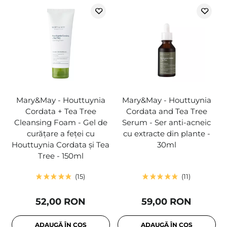
Mary&May - Houttuynia
Mary&May - Houttuynia
Cordata + Tea Tree
Cordata and Tea Tree
Cleansing Foam - Gel de
Serum - Ser anti-acneic
curățare a feței cu
cu extracte din plante -
Houttuynia Cordata și Tea
30ml
Tree - 150ml
15
11
52,00 RON
59,00 RON
ADAUGĂ ÎN COȘ
ADAUGĂ ÎN COȘ