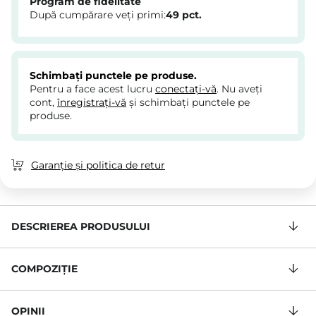
Program de fidelitate
După cumpărare veți primi:
49
pct.
Schimbați punctele pe produse.
Pentru a face acest lucru
conectați-vă
. Nu aveți
cont,
înregistrați-vă
și schimbați punctele pe
produse.
Garanție și politica de retur
DESCRIEREA PRODUSULUI
COMPOZIŢIE
OPINII