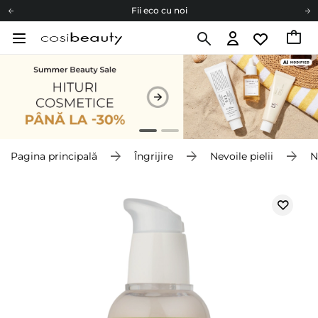
Fii eco cu noi
Carduri cadou
Livrare mai ieftină pentru comenzile de la 150 RON!
Fii eco cu noi
Pagina principală
Îngrijire
Nevoile pielii
N