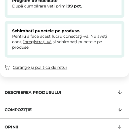
Program de fidelitate
După cumpărare veți primi:
99
pct.
Schimbați punctele pe produse.
Pentru a face acest lucru
conectați-vă
. Nu aveți
cont,
înregistrați-vă
și schimbați punctele pe
produse.
Garanție și politica de retur
DESCRIEREA PRODUSULUI
COMPOZIŢIE
OPINII