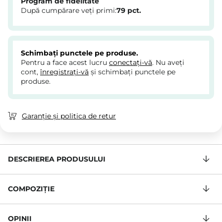
Program de fidelitate
După cumpărare veți primi:
79
pct.
Schimbați punctele pe produse.
Pentru a face acest lucru
conectați-vă
. Nu aveți
cont,
înregistrați-vă
și schimbați punctele pe
produse.
Garanție și politica de retur
DESCRIEREA PRODUSULUI
COMPOZIŢIE
OPINII