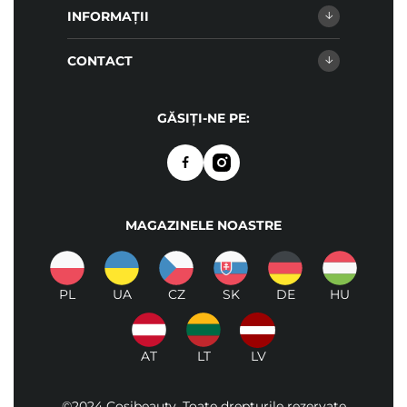
INFORMAȚII
CONTACT
GĂSIȚI-NE PE:
MAGAZINELE NOASTRE
PL
UA
CZ
SK
DE
HU
AT
LT
LV
©2024 Cosibeauty. Toate drepturile rezervate