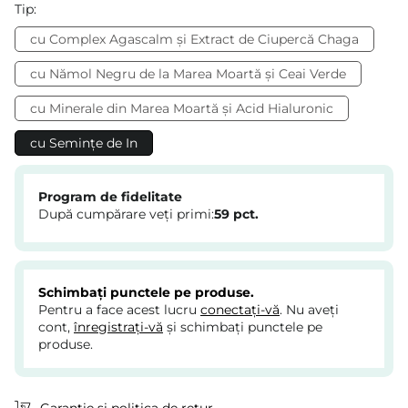
Tip:
cu Complex Agascalm și Extract de Ciupercă Chaga
cu Nămol Negru de la Marea Moartă și Ceai Verde
cu Minerale din Marea Moartă și Acid Hialuronic
cu Semințe de In
Program de fidelitate
După cumpărare veți primi:
59
pct.
Schimbați punctele pe produse.
Pentru a face acest lucru
conectați-vă
. Nu aveți
cont,
înregistrați-vă
și schimbați punctele pe
produse.