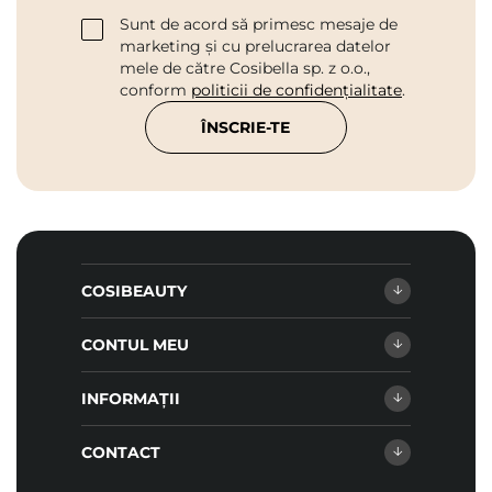
Sunt de acord să primesc mesaje de
marketing și cu prelucrarea datelor
mele de către Cosibella sp. z o.o.,
conform
politicii de confidențialitate
.
ÎNSCRIE-TE
COSIBEAUTY
CONTUL MEU
INFORMAȚII
CONTACT