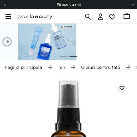
Fii eco cu noi
Carduri cadou
Livrare mai ieftină pentru comenzile de la 150 RON!
Fii eco cu noi
Pagina principală
Ten
Uleiuri pentru față