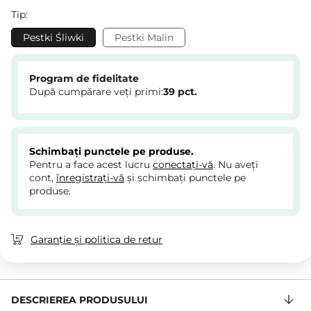
Tip:
Pestki Śliwki
Pestki Malin
Program de fidelitate
După cumpărare veți primi:
39
pct.
Schimbați punctele pe produse.
Pentru a face acest lucru
conectați-vă
. Nu aveți
cont,
înregistrați-vă
și schimbați punctele pe
produse.
Garanție și politica de retur
DESCRIEREA PRODUSULUI