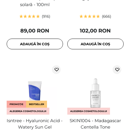
solară - 100ml
916
666
89,00 RON
102,00 RON
ADAUGĂ ÎN COȘ
ADAUGĂ ÎN COȘ
PROMOȚIE
BESTSELLER
ALEGEREA COSMETOLOGULUI
ALEGEREA COSMETOLOGULUI
Isntree - Hyaluronic Acid -
SKIN1004 - Madagascar
Watery Sun Gel
Centella Tone