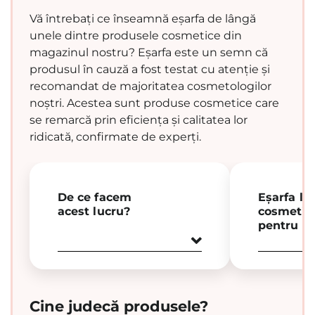
Vă întrebați ce înseamnă eșarfa de lângă
unele dintre produsele cosmetice din
magazinul nostru? Eșarfa este un semn că
produsul în cauză a fost testat cu atenție și
recomandat de majoritatea cosmetologilor
noștri. Acestea sunt produse cosmetice care
se remarcă prin eficiența și calitatea lor
ridicată, confirmate de experți.
De ce facem
Eșarfa lâ
acest lucru?
cosmetic
pentru d
Cine judecă produsele?