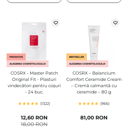
PROMOȚIE
BESTSELLER
ALEGEREA COSMETOLOGULUI
ALEGEREA COSMETOLOGULUI
COSRX - Master Patch
COSRX – Balancium
Original Fit - Plasturi
Comfort Ceramide Cream
vindecători pentru coșuri
– Cremă calmantă cu
- 24 buc.
ceramide – 80 g
1322
966
12,60 RON
81,00 RON
18,00 RON