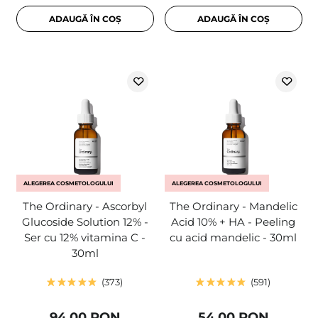
ADAUGĂ ÎN COȘ
ADAUGĂ ÎN COȘ
ALEGEREA COSMETOLOGULUI
ALEGEREA COSMETOLOGULUI
The Ordinary - Ascorbyl
The Ordinary - Mandelic
Glucoside Solution 12% -
Acid 10% + HA - Peeling
Ser cu 12% vitamina C -
cu acid mandelic - 30ml
30ml
373
591
94,00 RON
54,00 RON