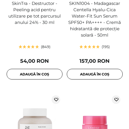
SkinTra - Destructor -
SKIN1004 - Madagascar
Peeling acid pentru
Centella Hyalu-Cica
utilizare pe tot parcursul
Water-Fit Sun Serum
anului 24% - 30 ml
SPF50+ PA++++ - Cremă
hidratantă de protecție
solară - 50ml
849
195
54,00 RON
157,00 RON
ADAUGĂ ÎN COȘ
ADAUGĂ ÎN COȘ