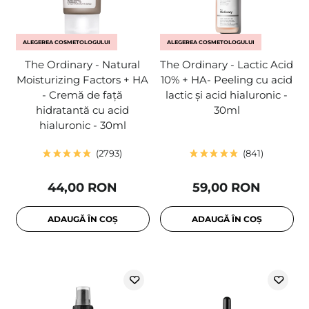
ALEGEREA COSMETOLOGULUI
ALEGEREA COSMETOLOGULUI
The Ordinary - Natural
The Ordinary - Lactic Acid
Moisturizing Factors + HA
10% + HA- Peeling cu acid
- Cremă de față
lactic și acid hialuronic -
hidratantă cu acid
30ml
hialuronic - 30ml
2793
841
44,00 RON
59,00 RON
ADAUGĂ ÎN COȘ
ADAUGĂ ÎN COȘ