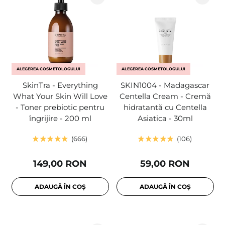
ALEGEREA COSMETOLOGULUI
ALEGEREA COSMETOLOGULUI
SkinTra - Everything
SKIN1004 - Madagascar
What Your Skin Will Love
Centella Cream - Cremă
- Toner prebiotic pentru
hidratantă cu Centella
îngrijire - 200 ml
Asiatica - 30ml
666
106
149,00 RON
59,00 RON
ADAUGĂ ÎN COȘ
ADAUGĂ ÎN COȘ