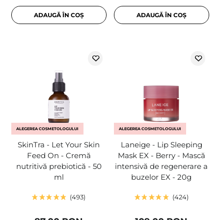
ADAUGĂ ÎN COȘ
ADAUGĂ ÎN COȘ
ALEGEREA COSMETOLOGULUI
ALEGEREA COSMETOLOGULUI
SkinTra - Let Your Skin
Laneige - Lip Sleeping
Feed On - Cremă
Mask EX - Berry - Mască
nutritivă prebiotică - 50
intensivă de regenerare a
ml
buzelor EX - 20g
493
424