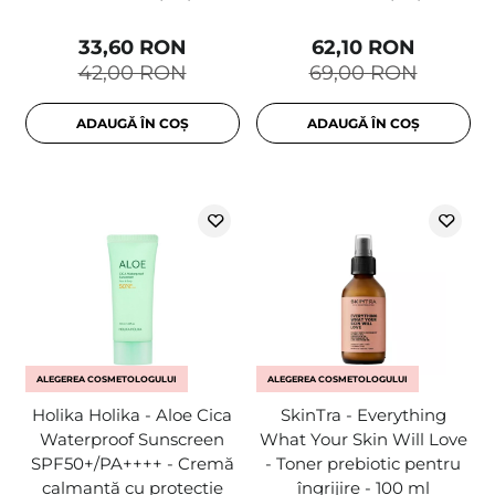
33,60 RON
62,10 RON
42,00 RON
69,00 RON
ADAUGĂ ÎN COȘ
ADAUGĂ ÎN COȘ
ALEGEREA COSMETOLOGULUI
ALEGEREA COSMETOLOGULUI
Holika Holika - Aloe Cica
SkinTra - Everything
Waterproof Sunscreen
What Your Skin Will Love
SPF50+/PA++++ - Cremă
- Toner prebiotic pentru
calmantă cu protecție
îngrijire - 100 ml