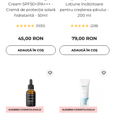
Cream SPF50+/PA+++ -
Loțiune încălzitoare
Cremă de protecție solară
pentru creșterea părului -
hidratantă - 50ml
200 ml
1530
228
45,00 RON
79,00 RON
ADAUGĂ ÎN COȘ
ADAUGĂ ÎN COȘ
ALEGEREA COSMETOLOGULUI
ALEGEREA COSMETOLOGULUI