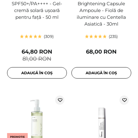
SPF50+/PA++++ - Gel-
Brightening Capsule
cremă solară ușoară
Ampoule - Fiolă de
pentru față - 50 ml
iluminare cu Centella
Asiatică - 30ml
309
235
64,80 RON
68,00 RON
81,00 RON
ADAUGĂ ÎN COȘ
ADAUGĂ ÎN COȘ
PROMOȚIE