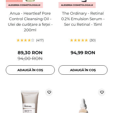
ALEGEREA COSMETOLOGULUI
ALEGEREA COSMETOLOGULUI
Anua - Heartleaf Pore
The Ordinary - Retinal
Control Cleansing Oil -
0.2% Emulsion Serum -
Ulei de curățare a feței -
Ser cu Retinal - 15ml
200ml
417
30
89,30 RON
94,99 RON
94,00 RON
ADAUGĂ ÎN COȘ
ADAUGĂ ÎN COȘ