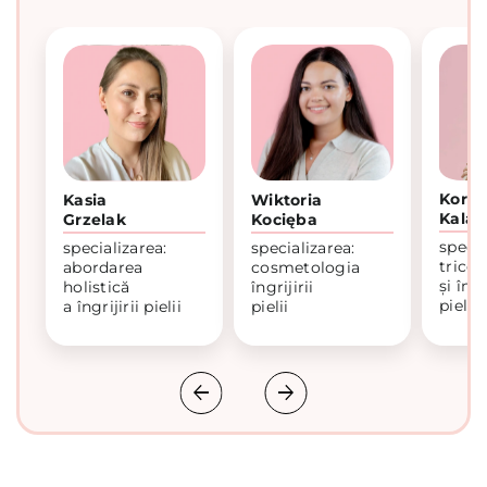
Korne
Kasia
Wiktoria
Kalar
Grzelak
Kocięba
specia
specializarea:
specializarea:
tricol
abordarea
cosmetologia
și îngr
holistică
îngrijirii
pielii
a îngrijirii pielii
pielii