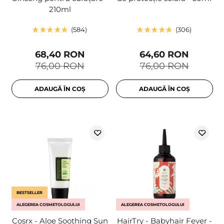
210ml
584
306
68,40 RON
64,60 RON
76,00 RON
76,00 RON
ADAUGĂ ÎN COȘ
ADAUGĂ ÎN COȘ
BESTSELLER
ALEGEREA COSMETOLOGULUI
ALEGEREA COSMETOLOGULUI
Cosrx - Aloe Soothing Sun
HairTry - Babyhair Fever -