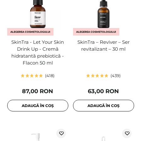
ALEGEREA COSMETOLOGULUI
ALEGEREA COSMETOLOGULUI
SkinTra - Let Your Skin
SkinTra – Reviver – Ser
Drink Up - Cremă
revitalizant – 30 ml
hidratantă prebiotică -
Flacon 50 ml
418
439
87,00 RON
63,00 RON
ADAUGĂ ÎN COȘ
ADAUGĂ ÎN COȘ