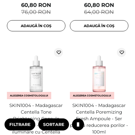
60,80 RON
60,80 RON
76,00 RON
64,00 RON
ADAUGĂ ÎN COȘ
ADAUGĂ ÎN COȘ
ALEGEREA COSMETOLOGULUI
ALEGEREA COSMETOLOGULUI
SKIN1004 - Madagascar
SKIN1004 - Madagascar
Centella Tone
Centella Poremizing
Brightening Capsule
Fresh Ampoule - Ser
FILTRARE
SORTARE
Ampoule - Fiolă de
pentru reducerea porilor -
iluminare cu Centella
100ml