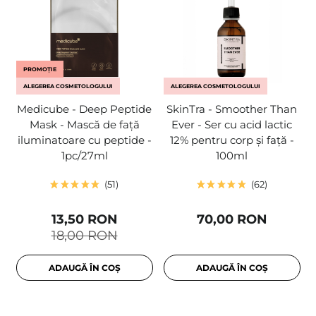
PROMOȚIE
ALEGEREA COSMETOLOGULUI
ALEGEREA COSMETOLOGULUI
Medicube - Deep Peptide
SkinTra - Smoother Than
Mask - Mască de față
Ever - Ser cu acid lactic
iluminatoare cu peptide -
12% pentru corp și față -
1pc/27ml
100ml
51
62
13,50 RON
70,00 RON
18,00 RON
ADAUGĂ ÎN COȘ
ADAUGĂ ÎN COȘ