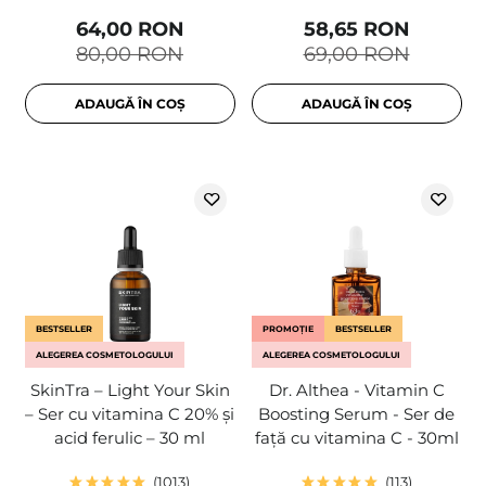
64,00 RON
58,65 RON
80,00 RON
69,00 RON
ADAUGĂ ÎN COȘ
ADAUGĂ ÎN COȘ
BESTSELLER
PROMOȚIE
BESTSELLER
ALEGEREA COSMETOLOGULUI
ALEGEREA COSMETOLOGULUI
SkinTra – Light Your Skin
Dr. Althea - Vitamin C
– Ser cu vitamina C 20% și
Boosting Serum - Ser de
acid ferulic – 30 ml
față cu vitamina C - 30ml
1013
113