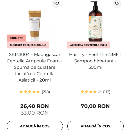
PROMOȚIE
ALEGEREA COSMETOLOGULUI
ALEGEREA COSMETOLOGULUI
SKIN1004 - Madagascar
HairTry - Feel The NMF -
Centella Ampoule Foam -
Șampon hidratant -
Spumă de curățare
500ml
facială cu Centella
Asiatică - 20ml
218
112
26,40 RON
70,00 RON
33,00 RON
ADAUGĂ ÎN COȘ
ADAUGĂ ÎN COȘ