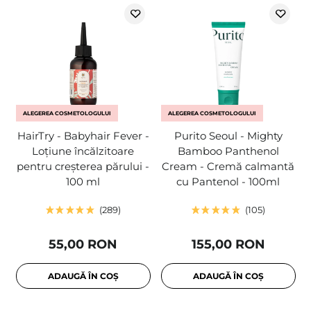
ALEGEREA COSMETOLOGULUI
ALEGEREA COSMETOLOGULUI
HairTry - Babyhair Fever -
Purito Seoul - Mighty
Loțiune încălzitoare
Bamboo Panthenol
pentru creșterea părului -
Cream - Cremă calmantă
100 ml
cu Pantenol - 100ml
289
105
55,00 RON
155,00 RON
ADAUGĂ ÎN COȘ
ADAUGĂ ÎN COȘ