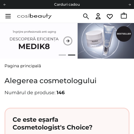
Carduri cadou
Livrare mai ieftină pentru comenzile de la 150 RON!
Fii eco cu noi
Carduri cadou
Livrare mai ieftină pentru comenzile de la 150 RON!
Fii eco cu noi
Pagina principală
Alegerea cosmetologului
Numărul de produse:
146
Ce este eșarfa
Cosmetologist's Choice?