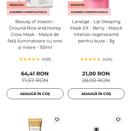
PROMOȚIE
PROMOȚIE
ALEGEREA COSMETOLOGULUI
ALEGEREA COSMETOLOGULUI
Beauty of Joseon -
Laneige - Lip Sleeping
Ground Rice and Honey
Mask EX - Berry - Mască
Glow Mask - Mască de
intensiv regenerantă
față iluminatoare cu orez
pentru buze - 3g
și miere - 150ml
435
424
64,41 RON
21,00 RON
71,57 RON
28,00 RON
ADAUGĂ ÎN COȘ
ADAUGĂ ÎN COȘ