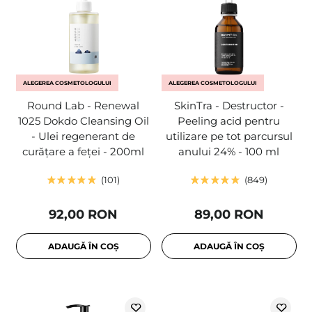
ALEGEREA COSMETOLOGULUI
ALEGEREA COSMETOLOGULUI
Round Lab - Renewal
SkinTra - Destructor -
1025 Dokdo Cleansing Oil
Peeling acid pentru
- Ulei regenerant de
utilizare pe tot parcursul
curățare a feței - 200ml
anului 24% - 100 ml
101
849
92,00 RON
89,00 RON
ADAUGĂ ÎN COȘ
ADAUGĂ ÎN COȘ