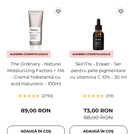
ALEGEREA COSMETOLOGULUI
ALEGEREA COSMETOLOGULUI
The Ordinary - Natural
SkinTra - Eraser - Ser
Moisturizing Factors + HA
pentru pete pigmentare
- Cremă hidratantă cu
cu vitamina C 10% - 30 ml
acid hialuronic - 100ml
2793
119
89,00 RON
73,00 RON
88,00 RON
ADAUGĂ ÎN COȘ
ADAUGĂ ÎN COȘ