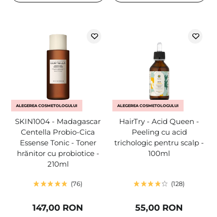
ALEGEREA COSMETOLOGULUI
ALEGEREA COSMETOLOGULUI
SKIN1004 - Madagascar
HairTry - Acid Queen -
Centella Probio-Cica
Peeling cu acid
Essense Tonic - Toner
trichologic pentru scalp -
hrănitor cu probiotice -
100ml
210ml
76
128
147,00 RON
55,00 RON