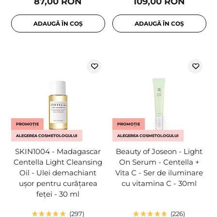
87,00 RON
109,00 RON
ADAUGĂ ÎN COȘ
ADAUGĂ ÎN COȘ
PROMOȚIE
PROMOȚIE
ALEGEREA COSMETOLOGULUI
ALEGEREA COSMETOLOGULUI
SKIN1004 - Madagascar
Beauty of Joseon - Light
Centella Light Cleansing
On Serum - Centella +
Oil - Ulei demachiant
Vita C - Ser de iluminare
ușor pentru curățarea
cu vitamina C - 30ml
feței - 30 ml
297
226