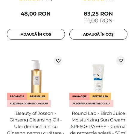
48,00 RON
83,25 RON
111,00 RON
ADAUGĂ ÎN COȘ
ADAUGĂ ÎN COȘ
PROMOȚIE
BESTSELLER
PROMOȚIE
BESTSELLER
ALEGEREA COSMETOLOGULUI
ALEGEREA COSMETOLOGULUI
Beauty of Joseon -
Round Lab - Birch Juice
Ginseng Cleansing Oil -
Moisturizing Sun Cream
Ulei demachiant cu
SPF50+ PA++++ - Cremă
Ginseng pentru curățare -
de protecție solară - 50ml