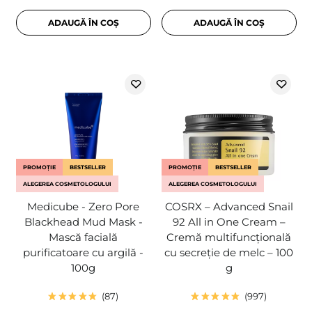
ADAUGĂ ÎN COȘ
ADAUGĂ ÎN COȘ
PROMOȚIE
BESTSELLER
PROMOȚIE
BESTSELLER
ALEGEREA COSMETOLOGULUI
ALEGEREA COSMETOLOGULUI
Medicube - Zero Pore
COSRX – Advanced Snail
Blackhead Mud Mask -
92 All in One Cream –
Mască facială
Cremă multifuncțională
purificatoare cu argilă -
cu secreție de melc – 100
100g
g
87
997