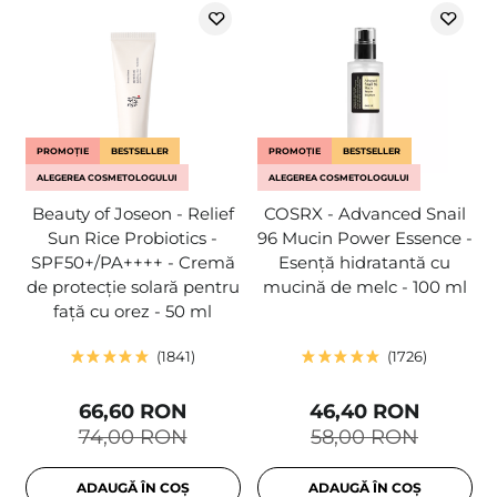
PROMOȚIE
BESTSELLER
PROMOȚIE
BESTSELLER
ALEGEREA COSMETOLOGULUI
ALEGEREA COSMETOLOGULUI
Beauty of Joseon - Relief
COSRX - Advanced Snail
Sun Rice Probiotics -
96 Mucin Power Essence -
SPF50+/PA++++ - Cremă
Esență hidratantă cu
de protecție solară pentru
mucină de melc - 100 ml
față cu orez - 50 ml
1841
1726
66,60 RON
46,40 RON
74,00 RON
58,00 RON
ADAUGĂ ÎN COȘ
ADAUGĂ ÎN COȘ