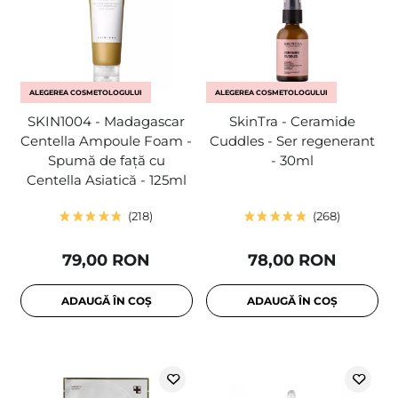
ALEGEREA COSMETOLOGULUI
ALEGEREA COSMETOLOGULUI
SKIN1004 - Madagascar
SkinTra - Ceramide
Centella Ampoule Foam -
Cuddles - Ser regenerant
Spumă de față cu
- 30ml
Centella Asiatică - 125ml
218
268
79,00 RON
78,00 RON
ADAUGĂ ÎN COȘ
ADAUGĂ ÎN COȘ